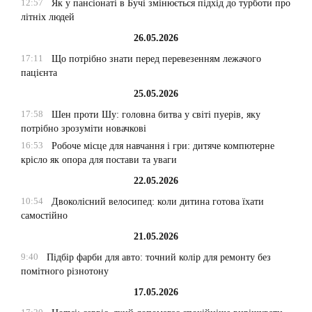
12:57
Як у пансіонаті в Бучі змінюється підхід до турботи про
літніх людей
26.05.2026
17:11
Що потрібно знати перед перевезенням лежачого
пацієнта
25.05.2026
17:58
Шен проти Шу: головна битва у світі пуерів, яку
потрібно зрозуміти новачкові
16:53
Робоче місце для навчання і гри: дитяче компютерне
крісло як опора для постави та уваги
22.05.2026
10:54
Двоколісний велосипед: коли дитина готова їхати
самостійно
21.05.2026
9:40
Підбір фарби для авто: точний колір для ремонту без
помітного різнотону
17.05.2026