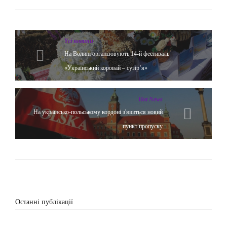
Yсі новини
На Волині організовують 14-й фестиваль
«Український коровай – сузір’я»
Hot News
На українсько-польському кордоні з'явиться новий
пункт пропуску
Останні публікації