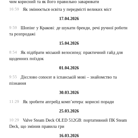
чим корисний та як його правильно заварювати
16:59
Як змінюється освіта у передмісті великих міст
17.04.2026
9:59
Шопінг у Кракові: де шукати бренди, речі ручної роботи
та розпродажі
15.04.2026
8:54
Як підібрати міський велосипед: практичний гайд для
щоденних поїздок
01.04.2026
9:55
Дієслово conocer в іспанській мові – знайомство та
пізнання
30.03.2026
11:29
Як зробити апгрейд комп’ютера: корисні поради
25.03.2026
10:29
Valve Steam Deck OLED 512GB: портативний ПК Steam
Deck, що змінив правила гри
16.03.2026