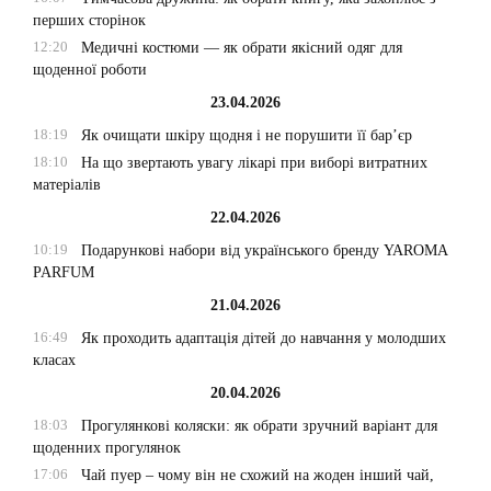
перших сторінок
12:20
Медичні костюми — як обрати якісний одяг для
щоденної роботи
23.04.2026
18:19
Як очищати шкіру щодня і не порушити її бар’єр
18:10
На що звертають увагу лікарі при виборі витратних
матеріалів
22.04.2026
10:19
Подарункові набори від українського бренду YAROMA
PARFUM
21.04.2026
16:49
Як проходить адаптація дітей до навчання у молодших
класах
20.04.2026
18:03
Прогулянкові коляски: як обрати зручний варіант для
щоденних прогулянок
17:06
Чай пуер – чому він не схожий на жоден інший чай,