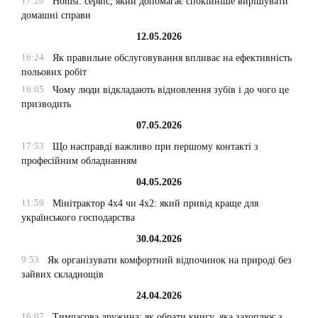
17:20
Homsi: сервіс, який допомагає спокійніше вирішувати
домашні справи
12.05.2026
16:24
Як правильне обслуговування впливає на ефективність
польових робіт
16:05
Чому люди відкладають відновлення зубів і до чого це
призводить
07.05.2026
17:53
Що насправді важливо при першому контакті з
професійним обладнанням
04.05.2026
11:59
Мінітрактор 4х4 чи 4х2: який привід краще для
українського господарства
30.04.2026
9:53
Як організувати комфортний відпочинок на природі без
зайвих складнощів
24.04.2026
16:07
Тимчасова дружина: як обрати книгу, яка захоплює з