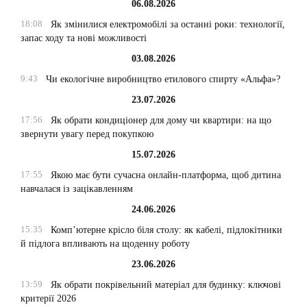
06.08.2026
18:08
Як змінилися електромобілі за останні роки: технології,
запас ходу та нові можливості
03.08.2026
9:43
Чи екологічне виробництво етилового спирту «Альфа»?
23.07.2026
17:56
Як обрати кондиціонер для дому чи квартири: на що
звернути увагу перед покупкою
15.07.2026
17:55
Якою має бути сучасна онлайн-платформа, щоб дитина
навчалася із зацікавленням
24.06.2026
15:35
Комп’ютерне крісло біля столу: як кабелі, підлокітники
й підлога впливають на щоденну роботу
23.06.2026
13:59
Як обрати покрівельний матеріал для будинку: ключові
критерії 2026