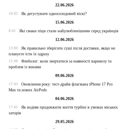
22.06.2026
10:05
Як дегустувати односолодовий віскі?
15.06.2026
8:41
Які смаки піци стали найулюбленішими серед українців
12.06.2026
13:00
Як правильно зберігати суші після доставки, якщо не
плануєте їсти їх одразу
12:48
Флеболог: коли звертатися за наявності варикозу та
проблем із венами
09.06.2026
17:43
Оновлення року: тест-драйв флагмана iPhone 17 Pro
Max та нових AirPods
04.06.2026
17:41
Як водіям продовжити життя турбіні в умовах міських
заторів
29.05.2026