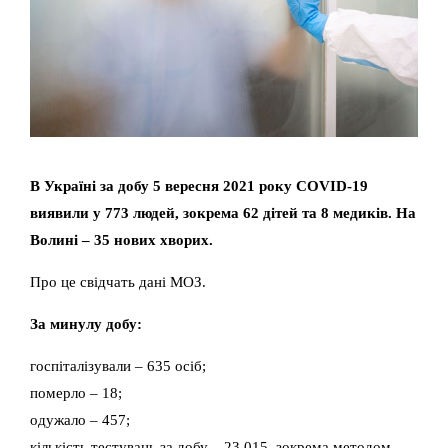
В Україні за добу 5 вересня 2021 року COVID-19
виявили у 773 людей, зокрема 62 дітей та 8 медиків. На
Волині – 35 нових хворих.
Про це свідчать дані МОЗ.
За минулу добу:
госпіталізували – 635 осіб;
померло – 18;
одужало – 457;
кількість тестувань за добу – 23 015, зокрема методом