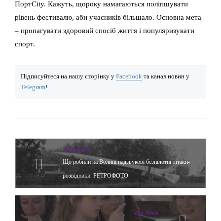
ПортCity. Кажуть, щороку намагаються поліпшувати
рівень фестивалю, аби учасників більшало. Основна мета
– пропагувати здоровий спосіб життя і популяризувати
спорт.
Підписуйтеся на нашу сторінку у
Facebook
та канал новин у
Telegram
!
Yсі новини
Що робили на Волині надзвукові безпілотні літаки-
розвідники. РЕТРОФОТО
Hot News