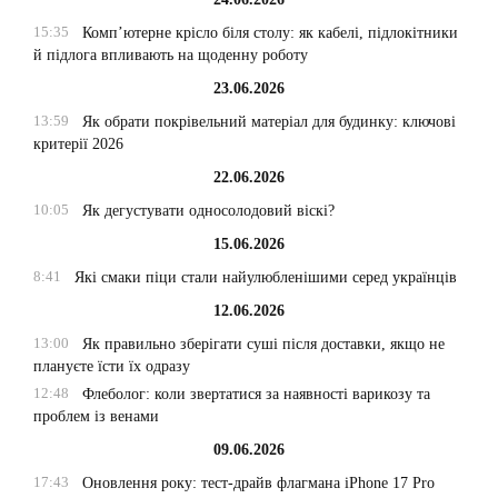
15:35
Комп’ютерне крісло біля столу: як кабелі, підлокітники
й підлога впливають на щоденну роботу
23.06.2026
13:59
Як обрати покрівельний матеріал для будинку: ключові
критерії 2026
22.06.2026
10:05
Як дегустувати односолодовий віскі?
15.06.2026
8:41
Які смаки піци стали найулюбленішими серед українців
12.06.2026
13:00
Як правильно зберігати суші після доставки, якщо не
плануєте їсти їх одразу
12:48
Флеболог: коли звертатися за наявності варикозу та
проблем із венами
09.06.2026
17:43
Оновлення року: тест-драйв флагмана iPhone 17 Pro