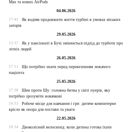
Max та нових AirPods
04.06.2026
17:41
Як водіям продовжити життя турбіні в умовах міських
заторів
29.05.2026
12:57
Як у пансіонаті в Бучі змінюється підхід до турботи про
літніх людей
26.05.2026
17:11
Що потрібно знати перед перевезенням лежачого
пацієнта
25.05.2026
17:58
Шен проти Шу: головна битва у світі пуерів, яку
потрібно зрозуміти новачкові
16:53
Робоче місце для навчання і гри: дитяче компютерне
крісло як опора для постави та уваги
22.05.2026
10:54
Двоколісний велосипед: коли дитина готова їхати