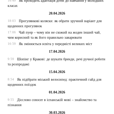
16:49
Як проходить адаптація дітей до навчання у молодших
класах
20.04.2026
18:03
Прогулянкові коляски: як обрати зручний варіант для
щоденних прогулянок
17:06
Чай пуер – чому він не схожий на жоден інший чай,
чим корисний та як його правильно заварювати
16:59
Як змінюється освіта у передмісті великих міст
17.04.2026
9:59
Шопінг у Кракові: де шукати бренди, речі ручної роботи
та розпродажі
15.04.2026
8:54
Як підібрати міський велосипед: практичний гайд для
щоденних поїздок
01.04.2026
9:55
Дієслово conocer в іспанській мові – знайомство та
пізнання
30.03.2026