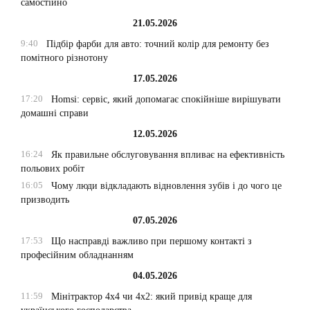
самостійно
21.05.2026
9:40
Підбір фарби для авто: точний колір для ремонту без
помітного різнотону
17.05.2026
17:20
Homsi: сервіс, який допомагає спокійніше вирішувати
домашні справи
12.05.2026
16:24
Як правильне обслуговування впливає на ефективність
польових робіт
16:05
Чому люди відкладають відновлення зубів і до чого це
призводить
07.05.2026
17:53
Що насправді важливо при першому контакті з
професійним обладнанням
04.05.2026
11:59
Мінітрактор 4х4 чи 4х2: який привід краще для