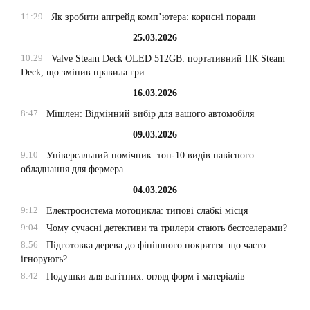
11:29
Як зробити апгрейд комп’ютера: корисні поради
25.03.2026
10:29
Valve Steam Deck OLED 512GB: портативний ПК Steam
Deck, що змінив правила гри
16.03.2026
8:47
Мішлен: Відмінний вибір для вашого автомобіля
09.03.2026
9:10
Універсальний помічник: топ-10 видів навісного
обладнання для фермера
04.03.2026
9:12
Електросистема мотоцикла: типові слабкі місця
9:04
Чому сучасні детективи та трилери стають бестселерами?
8:56
Підготовка дерева до фінішного покриття: що часто
ігнорують?
8:42
Подушки для вагітних: огляд форм і матеріалів