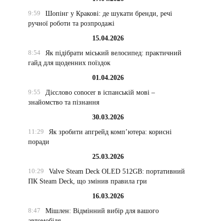
9:59
Шопінг у Кракові: де шукати бренди, речі
ручної роботи та розпродажі
15.04.2026
8:54
Як підібрати міський велосипед: практичний
гайд для щоденних поїздок
01.04.2026
9:55
Дієслово conocer в іспанській мові –
знайомство та пізнання
30.03.2026
11:29
Як зробити апгрейд комп’ютера: корисні
поради
25.03.2026
10:29
Valve Steam Deck OLED 512GB: портативний
ПК Steam Deck, що змінив правила гри
16.03.2026
8:47
Мішлен: Відмінний вибір для вашого
автомобіля