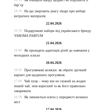
Як очищати шкіру щодня і не порушити її
бар’єр
18:10
На що звертають увагу лікарі при виборі
витратних матеріалів
22.04.2026
10:19
Подарункові набори від українського бренду
YAROMA PARFUM
21.04.2026
16:49
Як проходить адаптація дітей до навчання у
молодших класах
20.04.2026
18:03
Прогулянкові коляски: як обрати зручний
варіант для щоденних прогулянок
17:06
Чай пуер – чому він не схожий на жоден
інший чай, чим корисний та як його правильно
заварювати
16:59
Як змінюється освіта у передмісті великих
міст
17.04.2026