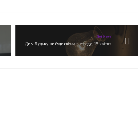
Hot News
Де у Луцьку не буде світла в середу, 15 квітня