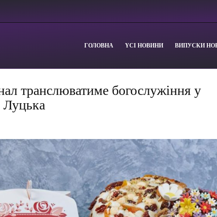
ГОЛОВНА
YСІ НОВИНИ
ВИПУСКИ НО
нал транслюватиме богослужіння у
і Луцька