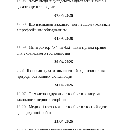
16:05
Чому люди відкладають відновлення зубів і
до чого це призводить
07.05.2026
17:53
Що насправді важливо при першому контакті
з професійним обладнанням
04.05.2026
11:59
Мінітрактор 4х4 чи 4х2: який привід краще
для українського господарства
30.04.2026
9:53
Як організувати комфортний відпочинок на
природі без зайвих складнощів
24.04.2026
16:07
Тимчасова дружина: як обрати книгу, яка
захоплює з перших сторінок
12:20
Медичні костюми — як обрати якісний одяг
для щоденної роботи
23.04.2026
18:19