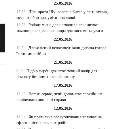
25.05.2026
17:58
Шен проти Шу: головна битва у світі пуерів,
яку потрібно зрозуміти новачкові
16:53
Робоче місце для навчання і гри: дитяче
компютерне крісло як опора для постави та уваги
22.05.2026
10:54
Двоколісний велосипед: коли дитина готова
їхати самостійно
21.05.2026
9:40
Підбір фарби для авто: точний колір для
ремонту без помітного різнотону
17.05.2026
17:20
Homsi: сервіс, який допомагає спокійніше
вирішувати домашні справи
12.05.2026
16:24
Як правильне обслуговування впливає на
ефективність польових робіт