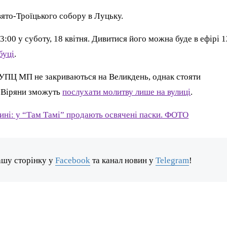
ято-Троїцького собору в Луцьку.
:00 у суботу, 18 квітня. Дивитися його можна буде в ефірі 1
буці
.
УПЦ МП не закриваються на Великдень, однак стояти
. Віряни зможуть
послухати молитву лише на вулиці
.
ині: у “Там Тамі” продають освячені паски. ФОТО
ашу сторінку у
Facebook
та канал новин у
Telegram
!