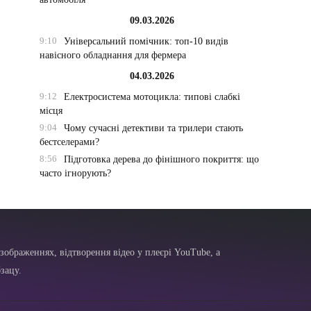
09.03.2026
9:10
Універсальний помічник: топ-10 видів
навісного обладнання для фермера
04.03.2026
9:12
Електросистема мотоцикла: типові слабкі
місця
9:04
Чому сучасні детективи та трилери стають
бестселерами?
8:56
Підготовка дерева до фінішного покриття: що
часто ігнорують?
зображеннях, відтворення відео у плеєрі YouTube, а
зацу.