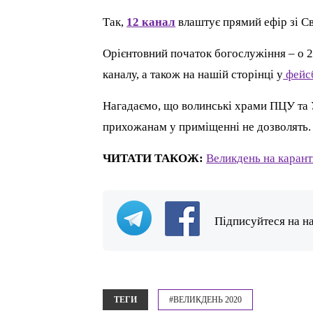
Так,
12 канал
влаштує прямий ефір зі Св
Орієнтовний початок богослужіння – о 23
каналу, а також на нашій сторінці у
фейс
Нагадаємо, що волинські храми ПЦУ та 
прихожанам у приміщенні не дозволять
ЧИТАТИ ТАКОЖ:
Великдень на карант
Підписуйтеся на н
ТЕГИ
#ВЕЛИКДЕНЬ 2020