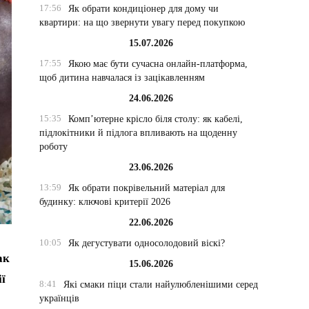
17:56
Як обрати кондиціонер для дому чи
квартири: на що звернути увагу перед покупкою
15.07.2026
17:55
Якою має бути сучасна онлайн-платформа,
щоб дитина навчалася із зацікавленням
24.06.2026
15:35
Комп’ютерне крісло біля столу: як кабелі,
підлокітники й підлога впливають на щоденну
роботу
23.06.2026
13:59
Як обрати покрівельний матеріал для
будинку: ключові критерії 2026
22.06.2026
10:05
Як дегустувати односолодовий віскі?
ак
15.06.2026
ї
8:41
Які смаки піци стали найулюбленішими серед
українців