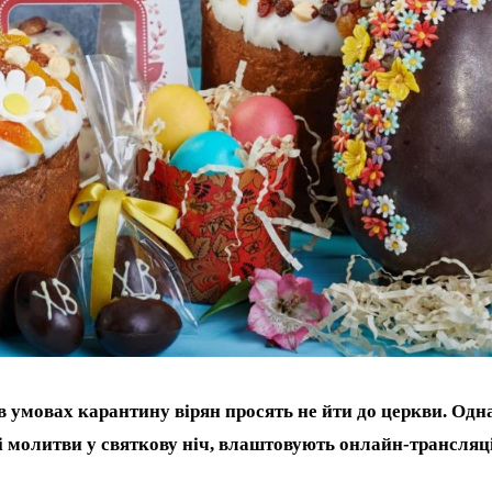
в умовах карантину вірян просять не йти до церкви. Одн
ні молитви у святкову ніч, влаштовують онлайн-трансляці