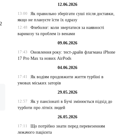
12.06.2026
13:00
Як правильно зберігати суші після доставки,
якщо не плануєте їсти їх одразу
2
12:48
Флеболог: коли звертатися за наявності
варикозу та проблем із венами
09.06.2026
17:43
Оновлення року: тест-драйв флагмана iPhone
17 Pro Max та нових AirPods
04.06.2026
17:41
Як водіям продовжити життя турбіні в
умовах міських заторів
29.05.2026
12:57
Як у пансіонаті в Бучі змінюється підхід до
турботи про літніх людей
26.05.2026
17:11
Що потрібно знати перед перевезенням
лежачого пацієнта