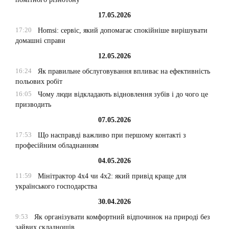
17.05.2026
17:20
Homsi: сервіс, який допомагає спокійніше вирішувати
домашні справи
12.05.2026
16:24
Як правильне обслуговування впливає на ефективність
польових робіт
16:05
Чому люди відкладають відновлення зубів і до чого це
призводить
07.05.2026
17:53
Що насправді важливо при першому контакті з
професійним обладнанням
04.05.2026
11:59
Мінітрактор 4х4 чи 4х2: який привід краще для
українського господарства
30.04.2026
9:53
Як організувати комфортний відпочинок на природі без
зайвих складнощів