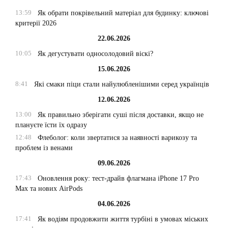
13:59
Як обрати покрівельний матеріал для будинку: ключові
критерії 2026
22.06.2026
10:05
Як дегустувати односолодовий віскі?
15.06.2026
8:41
Які смаки піци стали найулюбленішими серед українців
12.06.2026
13:00
Як правильно зберігати суші після доставки, якщо не
плануєте їсти їх одразу
12:48
Флеболог: коли звертатися за наявності варикозу та
проблем із венами
09.06.2026
17:43
Оновлення року: тест-драйв флагмана iPhone 17 Pro
Max та нових AirPods
04.06.2026
17:41
Як водіям продовжити життя турбіні в умовах міських