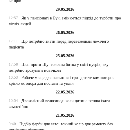
заторів
29.05.2026
12:57
Як у пансіонаті в Бучі змінюється підхід до турботи про
літніх людей
26.05.2026
17:11
Що потрібно знати перед перевезенням лежачого
пацієнта
25.05.2026
17:58
Шен проти Шу: головна битва у світі пуерів, яку
потрібно зрозуміти новачкові
16:53
Робоче місце для навчання і гри: дитяче компютерне
крісло як опора для постави та уваги
22.05.2026
10:54
Двоколісний велосипед: коли дитина готова їхати
самостійно
21.05.2026
9:40
Підбір фарби для авто: точний колір для ремонту без
помітного різнотону