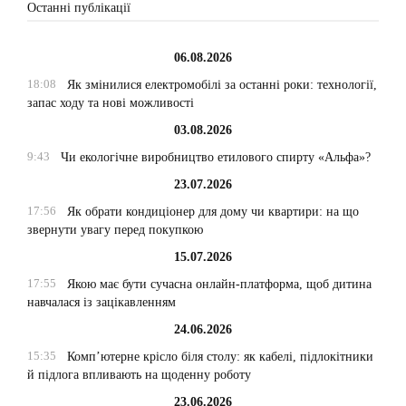
Останні публікації
06.08.2026
18:08
Як змінилися електромобілі за останні роки: технології,
запас ходу та нові можливості
03.08.2026
9:43
Чи екологічне виробництво етилового спирту «Альфа»?
23.07.2026
17:56
Як обрати кондиціонер для дому чи квартири: на що
звернути увагу перед покупкою
15.07.2026
17:55
Якою має бути сучасна онлайн-платформа, щоб дитина
навчалася із зацікавленням
24.06.2026
15:35
Комп’ютерне крісло біля столу: як кабелі, підлокітники
й підлога впливають на щоденну роботу
23.06.2026