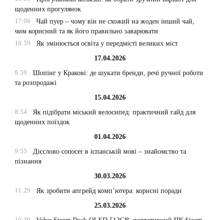
щоденних прогулянок
17:06
Чай пуер – чому він не схожий на жоден інший чай,
чим корисний та як його правильно заварювати
16:59
Як змінюється освіта у передмісті великих міст
17.04.2026
9:59
Шопінг у Кракові: де шукати бренди, речі ручної роботи
та розпродажі
15.04.2026
8:54
Як підібрати міський велосипед: практичний гайд для
щоденних поїздок
01.04.2026
9:55
Дієслово conocer в іспанській мові – знайомство та
пізнання
30.03.2026
11:29
Як зробити апгрейд комп’ютера: корисні поради
25.03.2026
10:29