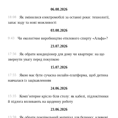
06.08.2026
18:08
Як змінилися електромобілі за останні роки: технології,
запас ходу та нові можливості
03.08.2026
9:43
Чи екологічне виробництво етилового спирту «Альфа»?
23.07.2026
17:56
Як обрати кондиціонер для дому чи квартири: на що
звернути увагу перед покупкою
15.07.2026
17:55
Якою має бути сучасна онлайн-платформа, щоб дитина
навчалася із зацікавленням
24.06.2026
15:35
Комп’ютерне крісло біля столу: як кабелі, підлокітники
й підлога впливають на щоденну роботу
23.06.2026
13:59
Як обрати покрівельний матеріал для будинку: ключові