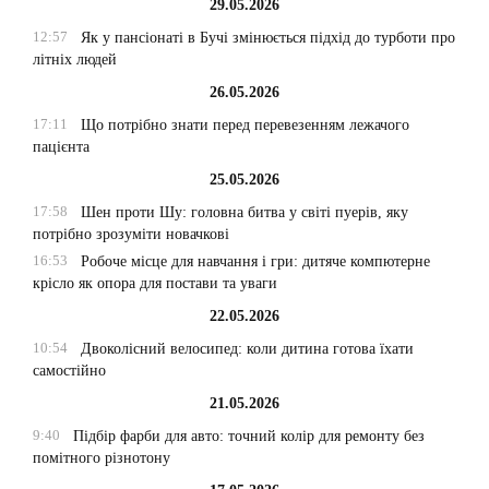
29.05.2026
12:57
Як у пансіонаті в Бучі змінюється підхід до турботи про
літніх людей
26.05.2026
17:11
Що потрібно знати перед перевезенням лежачого
пацієнта
25.05.2026
17:58
Шен проти Шу: головна битва у світі пуерів, яку
потрібно зрозуміти новачкові
16:53
Робоче місце для навчання і гри: дитяче компютерне
крісло як опора для постави та уваги
22.05.2026
10:54
Двоколісний велосипед: коли дитина готова їхати
самостійно
21.05.2026
9:40
Підбір фарби для авто: точний колір для ремонту без
помітного різнотону