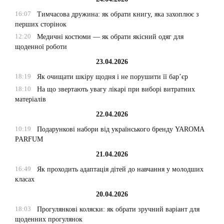
16:07
Тимчасова дружина: як обрати книгу, яка захоплює з
перших сторінок
12:20
Медичні костюми — як обрати якісний одяг для
щоденної роботи
23.04.2026
18:19
Як очищати шкіру щодня і не порушити її бар’єр
18:10
На що звертають увагу лікарі при виборі витратних
матеріалів
22.04.2026
10:19
Подарункові набори від українського бренду YAROMA
PARFUM
21.04.2026
16:49
Як проходить адаптація дітей до навчання у молодших
класах
20.04.2026
18:03
Прогулянкові коляски: як обрати зручний варіант для
щоденних прогулянок