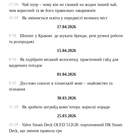
17:06
Чай пуер – чому він не схожий на жоден інший чай,
чим корисний та як його правильно заварювати
16:59
Як змінюється освіта у передмісті великих міст
17.04.2026
9:59
Шопінг у Кракові: де шукати бренди, речі ручної роботи
та розпродажі
15.04.2026
8:54
Як підібрати міський велосипед: практичний гайд для
щоденних поїздок
01.04.2026
9:55
Дієслово conocer в іспанській мові – знайомство та
пізнання
30.03.2026
11:29
Як зробити апгрейд комп’ютера: корисні поради
25.03.2026
10:29
Valve Steam Deck OLED 512GB: портативний ПК Steam
Deck, що змінив правила гри