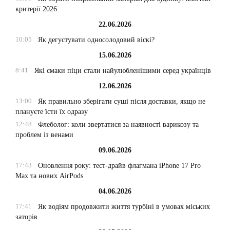
критерії 2026
22.06.2026
10:05
Як дегустувати односолодовий віскі?
15.06.2026
8:41
Які смаки піци стали найулюбленішими серед українців
12.06.2026
13:00
Як правильно зберігати суші після доставки, якщо не
плануєте їсти їх одразу
12:48
Флеболог: коли звертатися за наявності варикозу та
проблем із венами
09.06.2026
17:43
Оновлення року: тест-драйв флагмана iPhone 17 Pro
Max та нових AirPods
04.06.2026
17:41
Як водіям продовжити життя турбіні в умовах міських
заторів