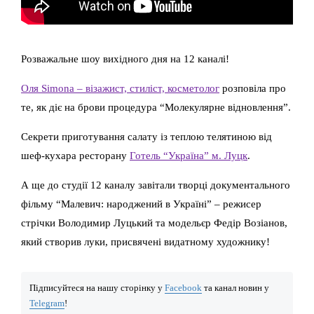
Розважальне шоу вихідного дня на 12 каналі!
Оля Simona – візажист, стиліст, косметолог
розповіла про
те, як діє на брови процедура “Молекулярне відновлення”.
Секрети приготування салату із теплою телятиною від
шеф-кухара ресторану
Готель “Україна” м. Луцк
.
А ще до студії 12 каналу завітали творці документального
фільму “Малевич: народжений в Україні” – режисер
стрічки Володимир Луцький та модельєр Федір Возіанов,
який створив луки, присвячені видатному художнику!
Підписуйтеся на нашу сторінку у
Facebook
та канал новин у
Telegram
!