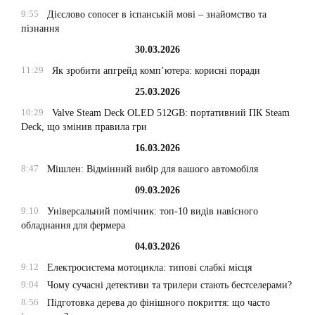
9:55
Дієслово conocer в іспанській мові – знайомство та
пізнання
30.03.2026
11:29
Як зробити апгрейд комп’ютера: корисні поради
25.03.2026
10:29
Valve Steam Deck OLED 512GB: портативний ПК Steam
Deck, що змінив правила гри
16.03.2026
8:47
Мішлен: Відмінний вибір для вашого автомобіля
09.03.2026
9:10
Універсальний помічник: топ-10 видів навісного
обладнання для фермера
04.03.2026
9:12
Електросистема мотоцикла: типові слабкі місця
9:04
Чому сучасні детективи та трилери стають бестселерами?
8:56
Підготовка дерева до фінішного покриття: що часто