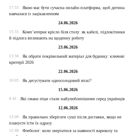
17:55
Якою має бути сучасна онлайн-платформа, щоб дитина
навчалася із зацікавленням
24.06.2026
15:35
Комп’ютерне крісло біля столу: як кабелі, підлокітники
й підлога впливають на щоденну роботу
23.06.2026
13:59
Як обрати покрівельний матеріал для будинку: ключові
критерії 2026
22.06.2026
10:05
Як дегустувати односолодовий віскі?
15.06.2026
8:41
Які смаки піци стали найулюбленішими серед українців
12.06.2026
13:00
Як правильно зберігати суші після доставки, якщо не
плануєте їсти їх одразу
12:48
Флеболог: коли звертатися за наявності варикозу та