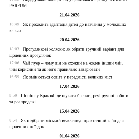
PARFUM
21.04.2026
16:49
Як проходить адаптація дітей до навчання у молодших
класах
20.04.2026
18:03
Прогулянкові коляски: як обрати зручний варіант для
щоденних прогулянок
17:06
Чай пуер – чому він не схожий на жоден інший чай,
чим корисний та як його правильно заварювати
16:59
Як змінюється освіта у передмісті великих міст
17.04.2026
9:59
Шопінг у Кракові: де шукати бренди, речі ручної роботи
та розпродажі
15.04.2026
8:54
Як підібрати міський велосипед: практичний гайд для
щоденних поїздок
01.04.2026