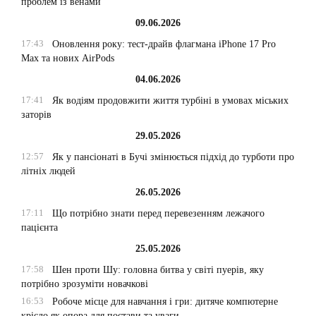
проблем із венами
09.06.2026
17:43
Оновлення року: тест-драйв флагмана iPhone 17 Pro
Max та нових AirPods
04.06.2026
17:41
Як водіям продовжити життя турбіні в умовах міських
заторів
29.05.2026
12:57
Як у пансіонаті в Бучі змінюється підхід до турботи про
літніх людей
26.05.2026
17:11
Що потрібно знати перед перевезенням лежачого
пацієнта
25.05.2026
17:58
Шен проти Шу: головна битва у світі пуерів, яку
потрібно зрозуміти новачкові
16:53
Робоче місце для навчання і гри: дитяче компютерне
крісло як опора для постави та уваги