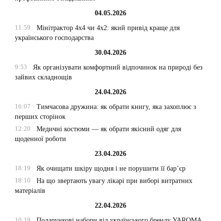
04.05.2026
11:59
Мінітрактор 4х4 чи 4х2: який привід краще для
українського господарства
30.04.2026
9:53
Як організувати комфортний відпочинок на природі без
зайвих складнощів
24.04.2026
16:07
Тимчасова дружина: як обрати книгу, яка захоплює з
перших сторінок
12:20
Медичні костюми — як обрати якісний одяг для
щоденної роботи
23.04.2026
18:19
Як очищати шкіру щодня і не порушити її бар’єр
18:10
На що звертають увагу лікарі при виборі витратних
матеріалів
22.04.2026
10:19
Подарункові набори від українського бренду YAROMA