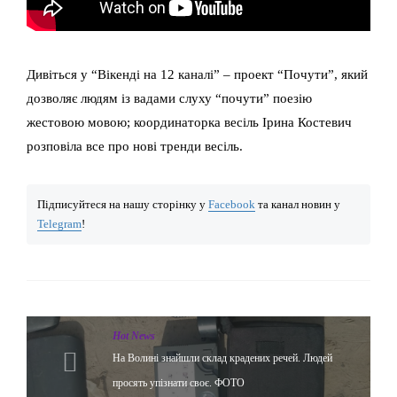
Дивіться у “Вікенді на 12 каналі” – проект “Почути”, який
дозволяє людям із вадами слуху “почути” поезію
жестовою мовою; координаторка весіль Ірина Костевич
розповіла все про нові тренди весіль.
Підписуйтеся на нашу сторінку у
Facebook
та канал новин у
Telegram
!
Hot News
На Волині знайшли склад крадених речей. Людей
просять упізнати своє. ФОТО