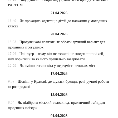
PARFUM
21.04.2026
16:49
Як проходить адаптація дітей до навчання у молодших
класах
20.04.2026
18:03
Прогулянкові коляски: як обрати зручний варіант для
щоденних прогулянок
17:06
Чай пуер – чому він не схожий на жоден інший чай,
чим корисний та як його правильно заварювати
16:59
Як змінюється освіта у передмісті великих міст
17.04.2026
9:59
Шопінг у Кракові: де шукати бренди, речі ручної роботи
та розпродажі
15.04.2026
8:54
Як підібрати міський велосипед: практичний гайд для
щоденних поїздок
01.04.2026