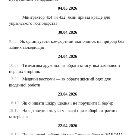
04.05.2026
11:59
Мінітрактор 4х4 чи 4х2: який привід краще для
українського господарства
30.04.2026
9:53
Як організувати комфортний відпочинок на природі без
зайвих складнощів
24.04.2026
16:07
Тимчасова дружина: як обрати книгу, яка захоплює з
перших сторінок
12:20
Медичні костюми — як обрати якісний одяг для
щоденної роботи
23.04.2026
18:19
Як очищати шкіру щодня і не порушити її бар’єр
18:10
На що звертають увагу лікарі при виборі витратних
матеріалів
22.04.2026
10:19
Подарункові набори від українського бренду YAROMA