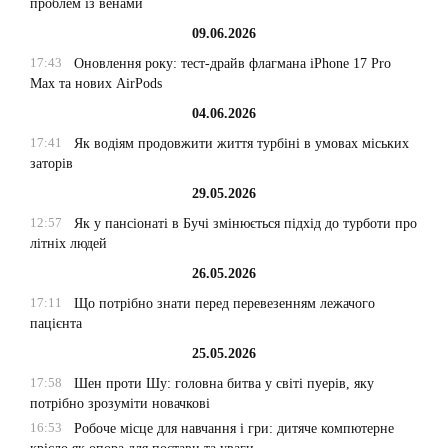
проблем із венами
09.06.2026
17:43
Оновлення року: тест-драйв флагмана iPhone 17 Pro
Max та нових AirPods
04.06.2026
17:41
Як водіям продовжити життя турбіні в умовах міських
заторів
29.05.2026
12:57
Як у пансіонаті в Бучі змінюється підхід до турботи про
літніх людей
26.05.2026
17:11
Що потрібно знати перед перевезенням лежачого
пацієнта
25.05.2026
17:58
Шен проти Шу: головна битва у світі пуерів, яку
потрібно зрозуміти новачкові
16:53
Робоче місце для навчання і гри: дитяче компютерне