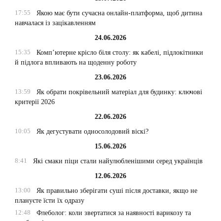
17:55
Якою має бути сучасна онлайн-платформа, щоб дитина
навчалася із зацікавленням
24.06.2026
15:35
Комп’ютерне крісло біля столу: як кабелі, підлокітники
й підлога впливають на щоденну роботу
23.06.2026
13:59
Як обрати покрівельний матеріал для будинку: ключові
критерії 2026
22.06.2026
10:05
Як дегустувати односолодовий віскі?
15.06.2026
8:41
Які смаки піци стали найулюбленішими серед українців
12.06.2026
13:00
Як правильно зберігати суші після доставки, якщо не
плануєте їсти їх одразу
12:48
Флеболог: коли звертатися за наявності варикозу та