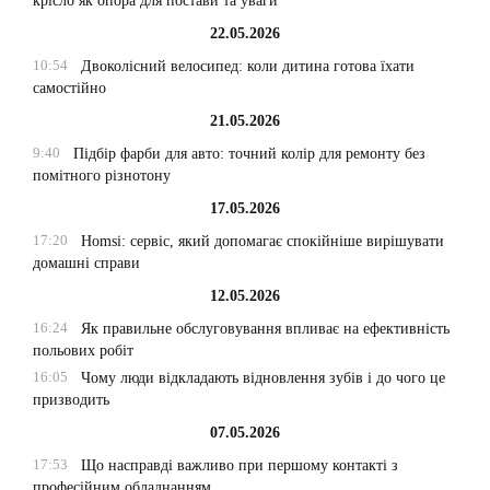
крісло як опора для постави та уваги
22.05.2026
10:54
Двоколісний велосипед: коли дитина готова їхати
самостійно
21.05.2026
9:40
Підбір фарби для авто: точний колір для ремонту без
помітного різнотону
17.05.2026
17:20
Homsi: сервіс, який допомагає спокійніше вирішувати
домашні справи
12.05.2026
16:24
Як правильне обслуговування впливає на ефективність
польових робіт
16:05
Чому люди відкладають відновлення зубів і до чого це
призводить
07.05.2026
17:53
Що насправді важливо при першому контакті з
професійним обладнанням