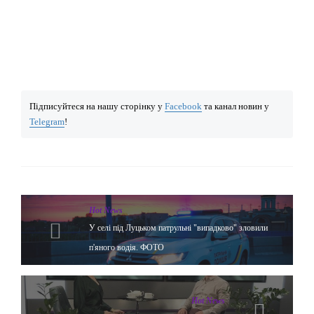
Підписуйтеся на нашу сторінку у
Facebook
та канал новин у
Telegram
!
Hot News
У селі під Луцьком патрульні "випадково" зловили
п'яного водія. ФОТО
Hot News