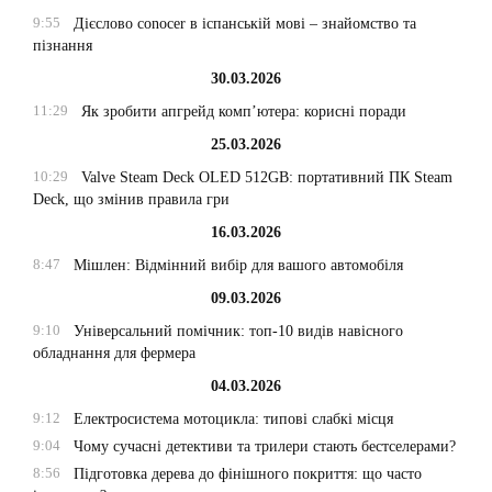
9:55
Дієслово conocer в іспанській мові – знайомство та
пізнання
30.03.2026
11:29
Як зробити апгрейд комп’ютера: корисні поради
25.03.2026
10:29
Valve Steam Deck OLED 512GB: портативний ПК Steam
Deck, що змінив правила гри
16.03.2026
8:47
Мішлен: Відмінний вибір для вашого автомобіля
09.03.2026
9:10
Універсальний помічник: топ-10 видів навісного
обладнання для фермера
04.03.2026
9:12
Електросистема мотоцикла: типові слабкі місця
9:04
Чому сучасні детективи та трилери стають бестселерами?
8:56
Підготовка дерева до фінішного покриття: що часто