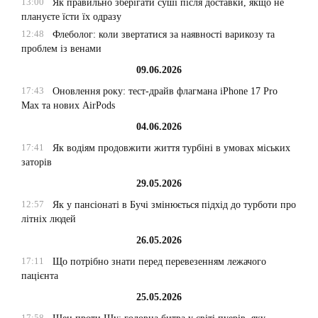
13:00
Як правильно зберігати суші після доставки, якщо не
плануєте їсти їх одразу
12:48
Флеболог: коли звертатися за наявності варикозу та
проблем із венами
09.06.2026
17:43
Оновлення року: тест-драйв флагмана iPhone 17 Pro
Max та нових AirPods
04.06.2026
17:41
Як водіям продовжити життя турбіні в умовах міських
заторів
29.05.2026
12:57
Як у пансіонаті в Бучі змінюється підхід до турботи про
літніх людей
26.05.2026
17:11
Що потрібно знати перед перевезенням лежачого
пацієнта
25.05.2026
17:58