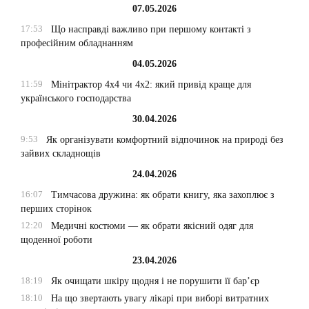
07.05.2026
17:53
Що насправді важливо при першому контакті з
професійним обладнанням
04.05.2026
11:59
Мінітрактор 4х4 чи 4х2: який привід краще для
українського господарства
30.04.2026
9:53
Як організувати комфортний відпочинок на природі без
зайвих складнощів
24.04.2026
16:07
Тимчасова дружина: як обрати книгу, яка захоплює з
перших сторінок
12:20
Медичні костюми — як обрати якісний одяг для
щоденної роботи
23.04.2026
18:19
Як очищати шкіру щодня і не порушити її бар’єр
18:10
На що звертають увагу лікарі при виборі витратних