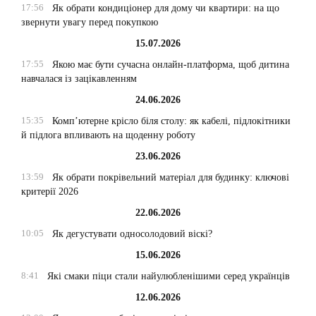
17:56
Як обрати кондиціонер для дому чи квартири: на що
звернути увагу перед покупкою
15.07.2026
17:55
Якою має бути сучасна онлайн-платформа, щоб дитина
навчалася із зацікавленням
24.06.2026
15:35
Комп’ютерне крісло біля столу: як кабелі, підлокітники
й підлога впливають на щоденну роботу
23.06.2026
13:59
Як обрати покрівельний матеріал для будинку: ключові
критерії 2026
22.06.2026
10:05
Як дегустувати односолодовий віскі?
15.06.2026
8:41
Які смаки піци стали найулюбленішими серед українців
12.06.2026