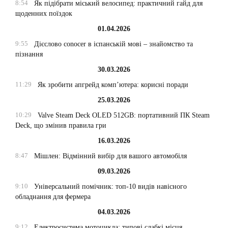
8:54
Як підібрати міський велосипед: практичний гайд для
щоденних поїздок
01.04.2026
9:55
Дієслово conocer в іспанській мові – знайомство та
пізнання
30.03.2026
11:29
Як зробити апгрейд комп’ютера: корисні поради
25.03.2026
10:29
Valve Steam Deck OLED 512GB: портативний ПК Steam
Deck, що змінив правила гри
16.03.2026
8:47
Мішлен: Відмінний вибір для вашого автомобіля
09.03.2026
9:10
Універсальний помічник: топ-10 видів навісного
обладнання для фермера
04.03.2026
9:12
Електросистема мотоцикла: типові слабкі місця