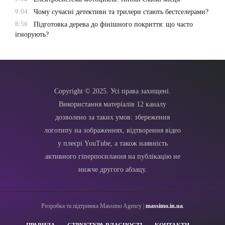
9:04
Чому сучасні детективи та трилери стають бестселерами?
8:56
Підготовка дерева до фінішного покриття: що часто
ігнорують?
Copyright © 2025. Усі права захищені.
Використання матеріалів 12 каналу
дозволено за таких умов: збереження
логотипу на зображеннях, відтворення відео
у плеєрі YouTube, а також наявність
активного гіперпосилання на публікацію не
нижче другого абзацу.
Розробка та підтримка Massimo Agency |
massimo.in.ua
.