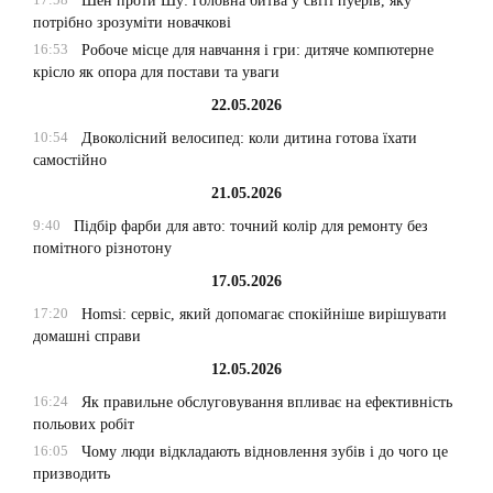
Шен проти Шу: головна битва у світі пуерів, яку
потрібно зрозуміти новачкові
16:53
Робоче місце для навчання і гри: дитяче компютерне
крісло як опора для постави та уваги
22.05.2026
10:54
Двоколісний велосипед: коли дитина готова їхати
самостійно
21.05.2026
9:40
Підбір фарби для авто: точний колір для ремонту без
помітного різнотону
17.05.2026
17:20
Homsi: сервіс, який допомагає спокійніше вирішувати
домашні справи
12.05.2026
16:24
Як правильне обслуговування впливає на ефективність
польових робіт
16:05
Чому люди відкладають відновлення зубів і до чого це
призводить