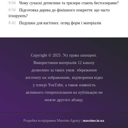
9:04
Чому сучасні детективи та трилери стають бестселерами?
8:56
Підготовка дерева до фінішного покриття: що часто
ігнорують?
8:42
Подушки для вагітних: огляд форм і матеріалів
Copyright © 2025. Усі права захищені.
Використання матеріалів 12 каналу
дозволено за таких умов: збереження
логотипу на зображеннях, відтворення відео
у плеєрі YouTube, а також наявність
активного гіперпосилання на публікацію не
нижче другого абзацу.
Розробка та підтримка Massimo Agency |
massimo.in.ua
.