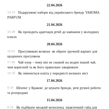
22.04.2026
10:19
Подарункові набори від українського бренду YAROMA
PARFUM
21.04.2026
16:49
Як проходить адаптація дітей до навчання у молодших
класах
20.04.2026
18:03
Прогулянкові коляски: як обрати зручний варіант для
щоденних прогулянок
17:06
Чай пуер – чому він не схожий на жоден інший чай,
чим корисний та як його правильно заварювати
16:59
Як змінюється освіта у передмісті великих міст
17.04.2026
9:59
Шопінг у Кракові: де шукати бренди, речі ручної роботи
та розпродажі
15.04.2026
8:54
Як підібрати міський велосипед: практичний гайд для