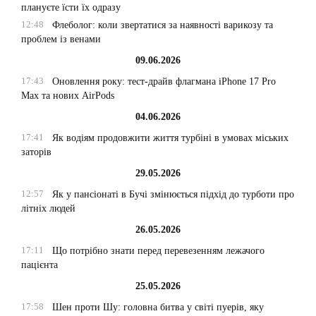
плануєте їсти їх одразу
12:48
Флеболог: коли звертатися за наявності варикозу та
проблем із венами
09.06.2026
17:43
Оновлення року: тест-драйв флагмана iPhone 17 Pro
Max та нових AirPods
04.06.2026
17:41
Як водіям продовжити життя турбіні в умовах міських
заторів
29.05.2026
12:57
Як у пансіонаті в Бучі змінюється підхід до турботи про
літніх людей
26.05.2026
17:11
Що потрібно знати перед перевезенням лежачого
пацієнта
25.05.2026
17:58
Шен проти Шу: головна битва у світі пуерів, яку