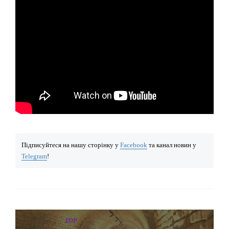
Підписуйтеся на нашу сторінку у
Facebook
та канал новин у
Telegram
!
TOP