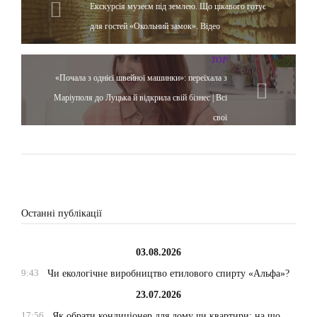
Екскурсія музеєм під землею. Що цікавого готує
для гостей «Окольний замок». Відео
TOP
«Почала з однієї швейної машинки»: переїхала з
Маріуполя до Луцька й відкрила свій бізнес | Всі
свої
Останні публікації
03.08.2026
9:43
Чи екологічне виробництво етилового спирту «Альфа»?
23.07.2026
17:56
Як обрати кондиціонер для дому чи квартири: на що