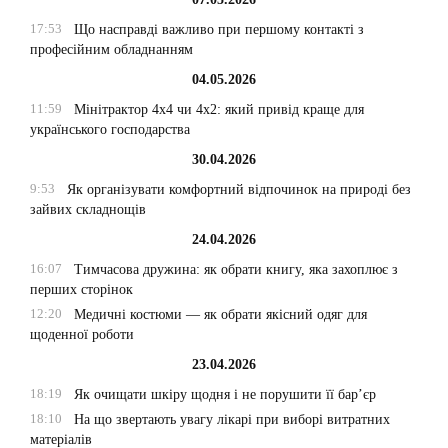
17:53
Що насправді важливо при першому контакті з
професійним обладнанням
04.05.2026
11:59
Мінітрактор 4х4 чи 4х2: який привід краще для
українського господарства
30.04.2026
9:53
Як організувати комфортний відпочинок на природі без
зайвих складнощів
24.04.2026
16:07
Тимчасова дружина: як обрати книгу, яка захоплює з
перших сторінок
12:20
Медичні костюми — як обрати якісний одяг для
щоденної роботи
23.04.2026
18:19
Як очищати шкіру щодня і не порушити її бар’єр
18:10
На що звертають увагу лікарі при виборі витратних
матеріалів