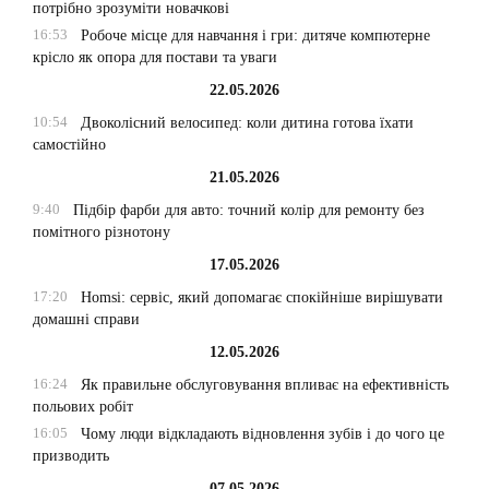
потрібно зрозуміти новачкові
16:53
Робоче місце для навчання і гри: дитяче компютерне
крісло як опора для постави та уваги
22.05.2026
10:54
Двоколісний велосипед: коли дитина готова їхати
самостійно
21.05.2026
9:40
Підбір фарби для авто: точний колір для ремонту без
помітного різнотону
17.05.2026
17:20
Homsi: сервіс, який допомагає спокійніше вирішувати
домашні справи
12.05.2026
16:24
Як правильне обслуговування впливає на ефективність
польових робіт
16:05
Чому люди відкладають відновлення зубів і до чого це
призводить
07.05.2026