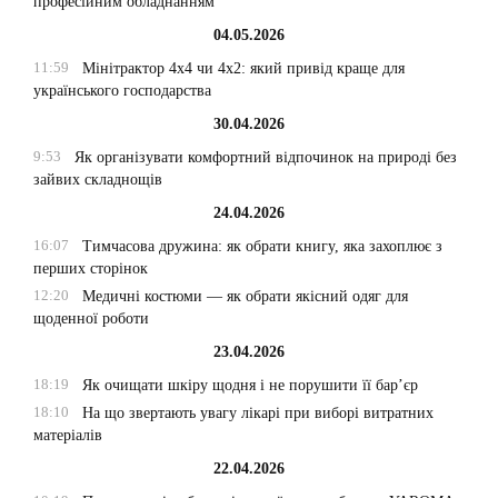
професійним обладнанням
04.05.2026
11:59
Мінітрактор 4х4 чи 4х2: який привід краще для
українського господарства
30.04.2026
9:53
Як організувати комфортний відпочинок на природі без
зайвих складнощів
24.04.2026
16:07
Тимчасова дружина: як обрати книгу, яка захоплює з
перших сторінок
12:20
Медичні костюми — як обрати якісний одяг для
щоденної роботи
23.04.2026
18:19
Як очищати шкіру щодня і не порушити її бар’єр
18:10
На що звертають увагу лікарі при виборі витратних
матеріалів
22.04.2026