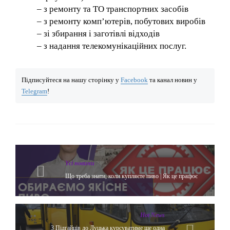
– з ремонту та ТО транспортних засобів
– з ремонту комп’ютерів, побутових виробів
– зі збирання і заготівлі відходів
– з надання телекомунікаційних послуг.
Підписуйтеся на нашу сторінку у
Facebook
та канал новин у
Telegram
!
Yсі новини
Що треба знати, коли купляєте пиво | Як це працює
Hot News
З Підгайців до Луцька курсуватиме ще одна