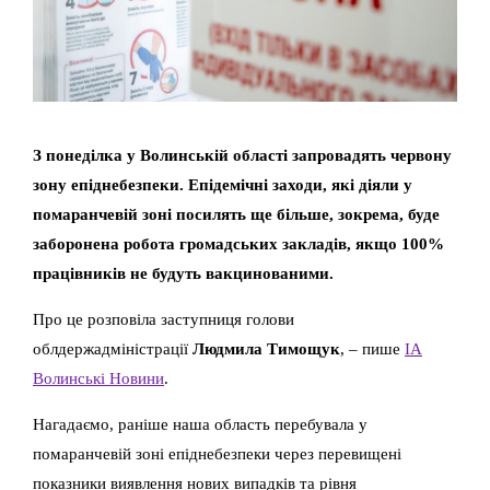
З понеділка у Волинській області запровадять червону
зону епіднебезпеки. Епідемічні заходи, які діяли у
помаранчевій зоні посилять ще більше, зокрема, буде
заборонена робота громадських закладів, якщо 100%
працівників не будуть вакцинованими.
Про це розповіла заступниця голови
облдержадміністрації
Людмила Тимощук
, – пише
ІА
Волинські Новини
.
Нагадаємо, раніше наша область перебувала у
помаранчевій зоні епіднебезпеки через перевищені
показники виявлення нових випадків та рівня