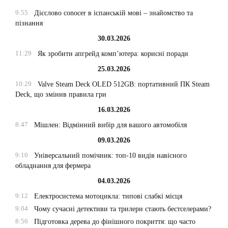
9:55
Дієслово conocer в іспанській мові – знайомство та
пізнання
30.03.2026
11:29
Як зробити апгрейд комп’ютера: корисні поради
25.03.2026
10:29
Valve Steam Deck OLED 512GB: портативний ПК Steam
Deck, що змінив правила гри
16.03.2026
8:47
Мішлен: Відмінний вибір для вашого автомобіля
09.03.2026
9:10
Універсальний помічник: топ-10 видів навісного
обладнання для фермера
04.03.2026
9:12
Електросистема мотоцикла: типові слабкі місця
9:04
Чому сучасні детективи та трилери стають бестселерами?
8:56
Підготовка дерева до фінішного покриття: що часто