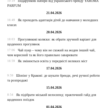
10:19
Подарункові набори від українського бренду YAROMA
PARFUM
21.04.2026
16:49
Як проходить адаптація дітей до навчання у молодших
класах
20.04.2026
18:03
Прогулянкові коляски: як обрати зручний варіант для
щоденних прогулянок
17:06
Чай пуер – чому він не схожий на жоден інший чай,
чим корисний та як його правильно заварювати
16:59
Як змінюється освіта у передмісті великих міст
17.04.2026
9:59
Шопінг у Кракові: де шукати бренди, речі ручної роботи
та розпродажі
15.04.2026
8:54
Як підібрати міський велосипед: практичний гайд для
щоденних поїздок
01.04.2026