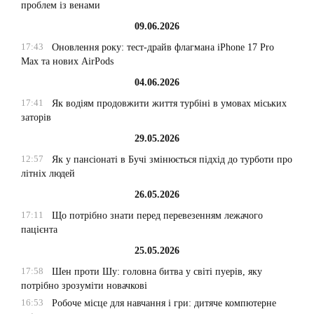
проблем із венами
09.06.2026
17:43
Оновлення року: тест-драйв флагмана iPhone 17 Pro
Max та нових AirPods
04.06.2026
17:41
Як водіям продовжити життя турбіні в умовах міських
заторів
29.05.2026
12:57
Як у пансіонаті в Бучі змінюється підхід до турботи про
літніх людей
26.05.2026
17:11
Що потрібно знати перед перевезенням лежачого
пацієнта
25.05.2026
17:58
Шен проти Шу: головна битва у світі пуерів, яку
потрібно зрозуміти новачкові
16:53
Робоче місце для навчання і гри: дитяче компютерне