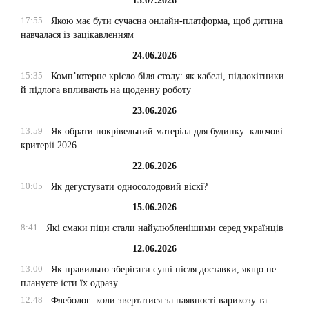
15.07.2026
17:55
Якою має бути сучасна онлайн-платформа, щоб дитина
навчалася із зацікавленням
24.06.2026
15:35
Комп’ютерне крісло біля столу: як кабелі, підлокітники
й підлога впливають на щоденну роботу
23.06.2026
13:59
Як обрати покрівельний матеріал для будинку: ключові
критерії 2026
22.06.2026
10:05
Як дегустувати односолодовий віскі?
15.06.2026
8:41
Які смаки піци стали найулюбленішими серед українців
12.06.2026
13:00
Як правильно зберігати суші після доставки, якщо не
плануєте їсти їх одразу
12:48
Флеболог: коли звертатися за наявності варикозу та