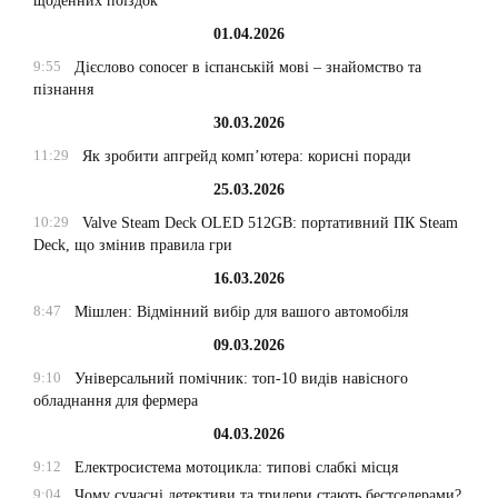
щоденних поїздок
01.04.2026
9:55
Дієслово conocer в іспанській мові – знайомство та
пізнання
30.03.2026
11:29
Як зробити апгрейд комп’ютера: корисні поради
25.03.2026
10:29
Valve Steam Deck OLED 512GB: портативний ПК Steam
Deck, що змінив правила гри
16.03.2026
8:47
Мішлен: Відмінний вибір для вашого автомобіля
09.03.2026
9:10
Універсальний помічник: топ-10 видів навісного
обладнання для фермера
04.03.2026
9:12
Електросистема мотоцикла: типові слабкі місця
9:04
Чому сучасні детективи та трилери стають бестселерами?