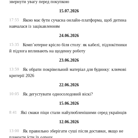
звернути увагу перед покупкою
15.07.2026
17:55
Якою має бути сучасна онлайн-платформа, щоб дитина
навчалася із зацікавленням
24.06.2026
15:35
Комп’ютерне крісло біля столу: як кабелі, підлокітники
й підлога впливають на щоденну роботу
23.06.2026
13:59
Як обрати покрівельний матеріал для будинку: ключові
критерії 2026
22.06.2026
10:05
Як дегустувати односолодовий віскі?
15.06.2026
8:41
Які смаки піци стали найулюбленішими серед українців
12.06.2026
13:00
Як правильно зберігати суші після доставки, якщо не
плануєте їсти їх одразу