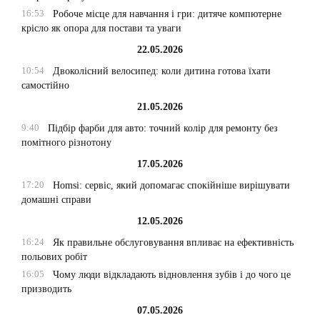
16:53
Робоче місце для навчання і гри: дитяче компютерне
крісло як опора для постави та уваги
22.05.2026
10:54
Двоколісний велосипед: коли дитина готова їхати
самостійно
21.05.2026
9:40
Підбір фарби для авто: точний колір для ремонту без
помітного різнотону
17.05.2026
17:20
Homsi: сервіс, який допомагає спокійніше вирішувати
домашні справи
12.05.2026
16:24
Як правильне обслуговування впливає на ефективність
польових робіт
16:05
Чому люди відкладають відновлення зубів і до чого це
призводить
07.05.2026