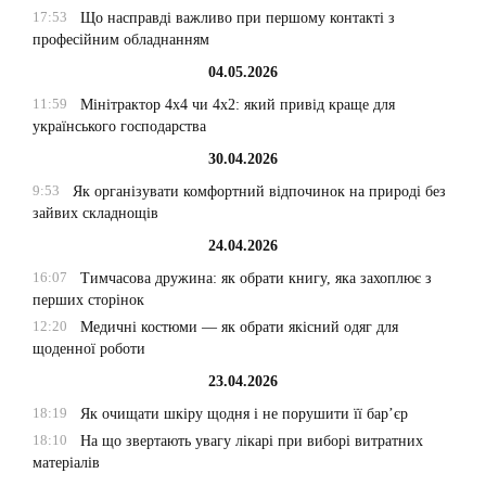
17:53
Що насправді важливо при першому контакті з
професійним обладнанням
04.05.2026
11:59
Мінітрактор 4х4 чи 4х2: який привід краще для
українського господарства
30.04.2026
9:53
Як організувати комфортний відпочинок на природі без
зайвих складнощів
24.04.2026
16:07
Тимчасова дружина: як обрати книгу, яка захоплює з
перших сторінок
12:20
Медичні костюми — як обрати якісний одяг для
щоденної роботи
23.04.2026
18:19
Як очищати шкіру щодня і не порушити її бар’єр
18:10
На що звертають увагу лікарі при виборі витратних
матеріалів