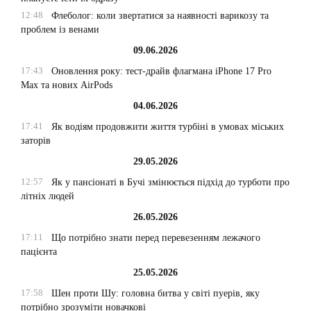
12:48
Флеболог: коли звертатися за наявності варикозу та
проблем із венами
09.06.2026
17:43
Оновлення року: тест-драйв флагмана iPhone 17 Pro
Max та нових AirPods
04.06.2026
17:41
Як водіям продовжити життя турбіні в умовах міських
заторів
29.05.2026
12:57
Як у пансіонаті в Бучі змінюється підхід до турботи про
літніх людей
26.05.2026
17:11
Що потрібно знати перед перевезенням лежачого
пацієнта
25.05.2026
17:58
Шен проти Шу: головна битва у світі пуерів, яку
потрібно зрозуміти новачкові