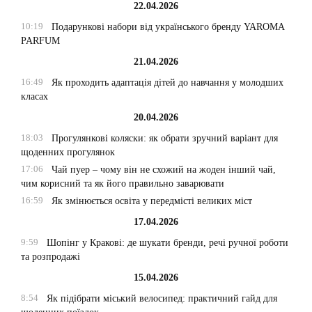
22.04.2026
10:19
Подарункові набори від українського бренду YAROMA
PARFUM
21.04.2026
16:49
Як проходить адаптація дітей до навчання у молодших
класах
20.04.2026
18:03
Прогулянкові коляски: як обрати зручний варіант для
щоденних прогулянок
17:06
Чай пуер – чому він не схожий на жоден інший чай,
чим корисний та як його правильно заварювати
16:59
Як змінюється освіта у передмісті великих міст
17.04.2026
9:59
Шопінг у Кракові: де шукати бренди, речі ручної роботи
та розпродажі
15.04.2026
8:54
Як підібрати міський велосипед: практичний гайд для