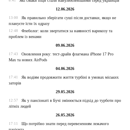
8:41
Які смаки піци стали найулюбленішими серед українців
12.06.2026
13:00
Як правильно зберігати суші після доставки, якщо не
плануєте їсти їх одразу
12:48
Флеболог: коли звертатися за наявності варикозу та
проблем із венами
09.06.2026
17:43
Оновлення року: тест-драйв флагмана iPhone 17 Pro
Max та нових AirPods
04.06.2026
17:41
Як водіям продовжити життя турбіні в умовах міських
заторів
29.05.2026
12:57
Як у пансіонаті в Бучі змінюється підхід до турботи про
літніх людей
26.05.2026
17:11
Що потрібно знати перед перевезенням лежачого
пацієнта