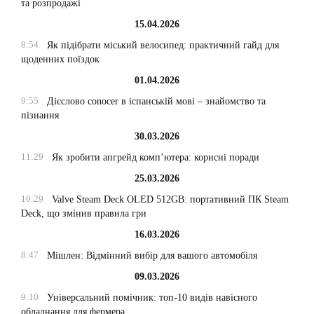
та розпродажі
15.04.2026
8:54
Як підібрати міський велосипед: практичний гайд для
щоденних поїздок
01.04.2026
9:55
Дієслово conocer в іспанській мові – знайомство та
пізнання
30.03.2026
11:29
Як зробити апгрейд комп’ютера: корисні поради
25.03.2026
10:29
Valve Steam Deck OLED 512GB: портативний ПК Steam
Deck, що змінив правила гри
16.03.2026
8:47
Мішлен: Відмінний вибір для вашого автомобіля
09.03.2026
9:10
Універсальний помічник: топ-10 видів навісного
обладнання для фермера