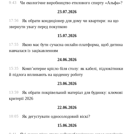
9:43
Чи екологічне виробництво етилового спирту «Альфа»?
23.07.2026
17:56
Як обрати кондиціонер для дому чи квартири: на що
звернути увагу перед покупкою
15.07.2026
17:55
Якою має бути сучасна онлайн-платформа, щоб дитина
навчалася із зацікавленням
24.06.2026
15:35
Комп’ютерне крісло біля столу: як кабелі, підлокітники
й підлога впливають на щоденну роботу
23.06.2026
13:59
Як обрати покрівельний матеріал для будинку: ключові
критерії 2026
22.06.2026
10:05
Як дегустувати односолодовий віскі?
15.06.2026