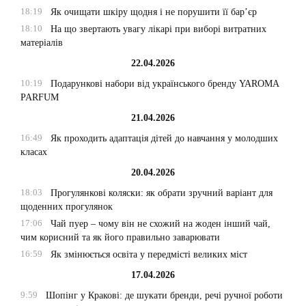
18:19
Як очищати шкіру щодня і не порушити її бар’єр
18:10
На що звертають увагу лікарі при виборі витратних
матеріалів
22.04.2026
10:19
Подарункові набори від українського бренду YAROMA
PARFUM
21.04.2026
16:49
Як проходить адаптація дітей до навчання у молодших
класах
20.04.2026
18:03
Прогулянкові коляски: як обрати зручний варіант для
щоденних прогулянок
17:06
Чай пуер – чому він не схожий на жоден інший чай,
чим корисний та як його правильно заварювати
16:59
Як змінюється освіта у передмісті великих міст
17.04.2026
9:59
Шопінг у Кракові: де шукати бренди, речі ручної роботи