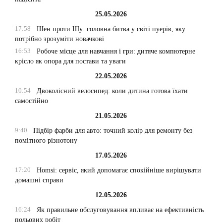
25.05.2026
17:58
Шен проти Шу: головна битва у світі пуерів, яку
потрібно зрозуміти новачкові
16:53
Робоче місце для навчання і гри: дитяче компютерне
крісло як опора для постави та уваги
22.05.2026
10:54
Двоколісний велосипед: коли дитина готова їхати
самостійно
21.05.2026
9:40
Підбір фарби для авто: точний колір для ремонту без
помітного різнотону
17.05.2026
17:20
Homsi: сервіс, який допомагає спокійніше вирішувати
домашні справи
12.05.2026
16:24
Як правильне обслуговування впливає на ефективність
польових робіт