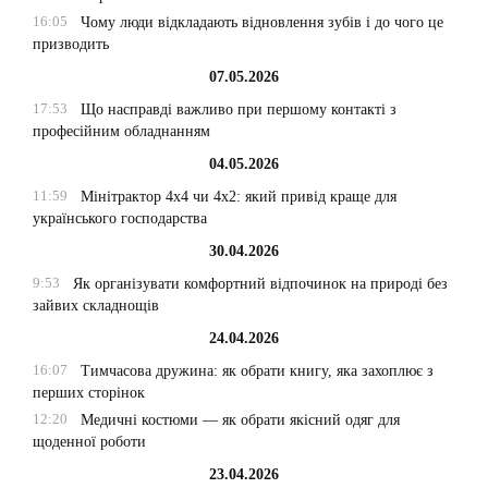
16:05
Чому люди відкладають відновлення зубів і до чого це
призводить
07.05.2026
17:53
Що насправді важливо при першому контакті з
професійним обладнанням
04.05.2026
11:59
Мінітрактор 4х4 чи 4х2: який привід краще для
українського господарства
30.04.2026
9:53
Як організувати комфортний відпочинок на природі без
зайвих складнощів
24.04.2026
16:07
Тимчасова дружина: як обрати книгу, яка захоплює з
перших сторінок
12:20
Медичні костюми — як обрати якісний одяг для
щоденної роботи
23.04.2026