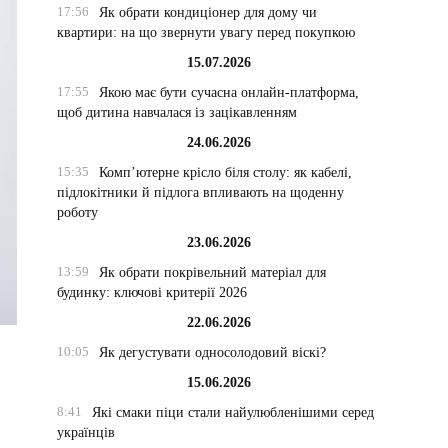
17:56
Як обрати кондиціонер для дому чи
квартири: на що звернути увагу перед покупкою
15.07.2026
17:55
Якою має бути сучасна онлайн-платформа,
щоб дитина навчалася із зацікавленням
24.06.2026
15:35
Комп’ютерне крісло біля столу: як кабелі,
підлокітники й підлога впливають на щоденну
роботу
23.06.2026
13:59
Як обрати покрівельний матеріал для
будинку: ключові критерії 2026
22.06.2026
10:05
Як дегустувати односолодовий віскі?
15.06.2026
8:41
Які смаки піци стали найулюбленішими серед
українців