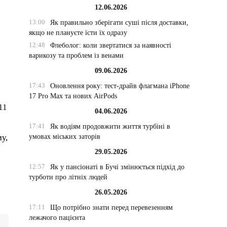
12.06.2026
13:00
Як правильно зберігати суші після доставки,
якщо не плануєте їсти їх одразу
12:48
Флеболог: коли звертатися за наявності
варикозу та проблем із венами
09.06.2026
17:43
Оновлення року: тест-драйв флагмана iPhone
17 Pro Max та нових AirPods
11
04.06.2026
17:41
Як водіям продовжити життя турбіні в
умовах міських заторів
му,
29.05.2026
12:57
Як у пансіонаті в Бучі змінюється підхід до
турботи про літніх людей
26.05.2026
17:11
Що потрібно знати перед перевезенням
лежачого пацієнта