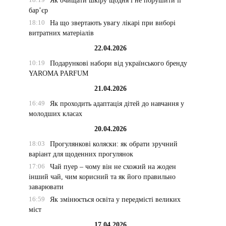
Як очищати шкіру щодня і не порушити її
бар’єр
18:10
На що звертають увагу лікарі при виборі
витратних матеріалів
22.04.2026
10:19
Подарункові набори від українського бренду
YAROMA PARFUM
21.04.2026
16:49
Як проходить адаптація дітей до навчання у
молодших класах
20.04.2026
18:03
Прогулянкові коляски: як обрати зручний
варіант для щоденних прогулянок
17:06
Чай пуер – чому він не схожий на жоден
інший чай, чим корисний та як його правильно
заварювати
16:59
Як змінюється освіта у передмісті великих
міст
17.04.2026