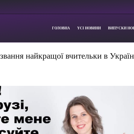
ГОЛОВНА
YСІ НОВИНИ
ВИПУСКИ НО
звання найкращої вчительки в Україн