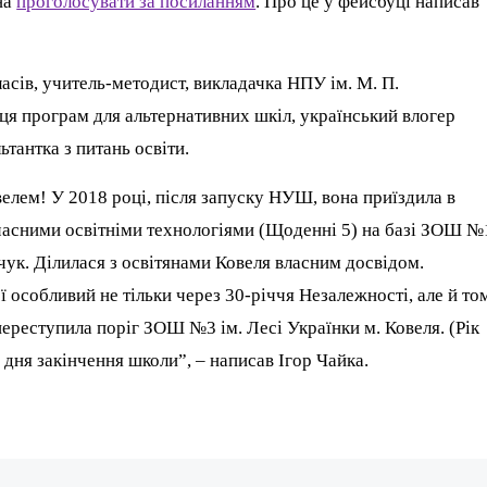
на
проголосувати за посиланням
. Про це у фейсбуці написав
асів, учитель-методист, викладачка НПУ ім. М. П.
я програм для альтернативних шкіл, український влогер
ьтантка з питань освіти.
овелем! У 2018 році, після запуску НУШ, вона приїздила в
учасними освітніми технологіями (Щоденні 5) на базі ЗОШ №
чук. Ділилася з освітянами Ковеля власним досвідом.
ї особливий не тільки через 30-річчя Незалежності, але й то
 переступила поріг ЗОШ №3 ім. Лесі Українки м. Ковеля. (Рік
з дня закінчення школи”, – написав Ігор Чайка.