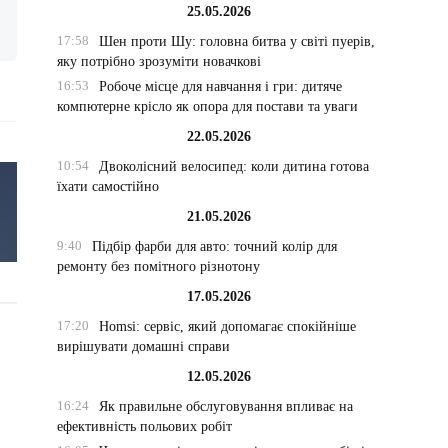
25.05.2026
17:58
Шен проти Шу: головна битва у світі пуерів,
яку потрібно зрозуміти новачкові
16:53
Робоче місце для навчання і гри: дитяче
компютерне крісло як опора для постави та уваги
22.05.2026
10:54
Двоколісний велосипед: коли дитина готова
їхати самостійно
21.05.2026
9:40
Підбір фарби для авто: точний колір для
ремонту без помітного різнотону
17.05.2026
17:20
Homsi: сервіс, який допомагає спокійніше
вирішувати домашні справи
12.05.2026
16:24
Як правильне обслуговування впливає на
ефективність польових робіт