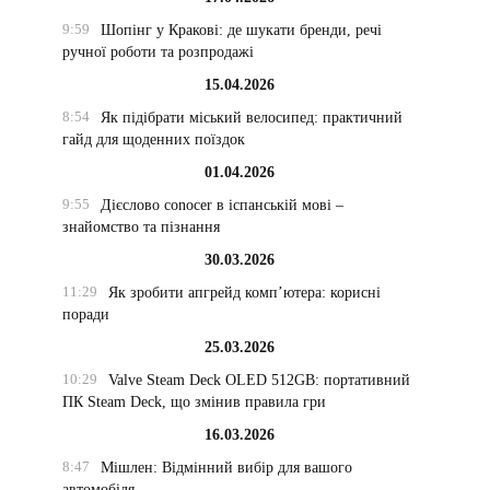
9:59
Шопінг у Кракові: де шукати бренди, речі
ручної роботи та розпродажі
15.04.2026
8:54
Як підібрати міський велосипед: практичний
гайд для щоденних поїздок
01.04.2026
9:55
Дієслово conocer в іспанській мові –
знайомство та пізнання
30.03.2026
11:29
Як зробити апгрейд комп’ютера: корисні
поради
25.03.2026
10:29
Valve Steam Deck OLED 512GB: портативний
ПК Steam Deck, що змінив правила гри
16.03.2026
8:47
Мішлен: Відмінний вибір для вашого
автомобіля