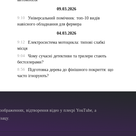
09.03.2026
9:10
Універсальний помічник: топ-10 видів
навісного обладнання для фермера
04.03.2026
9:12
Електросистема мотоцикла: типові слабкі
місця
9:04
Чому сучасні детективи та трилери стають
бестселерами?
8:56
Підготовка дерева до фінішного покриття: що
часто ігнорують?
зображеннях, відтворення відео у плеєрі YouTube, а
зацу.