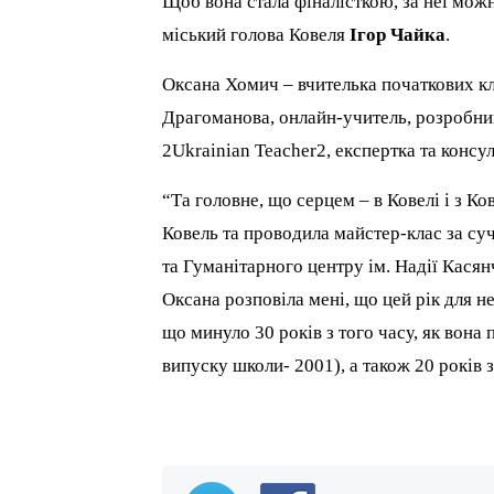
Щоб вона стала фіналісткою, за неї мож
міський голова Ковеля
Ігор Чайка
.
Оксана Хомич – вчителька початкових кл
Драгоманова, онлайн-учитель, розробниц
2Ukrainian Teacher2, експертка та консул
“Та головне, що серцем – в Ковелі і з К
Ковель та проводила майстер-клас за с
та Гуманітарного центру ім. Надії Касян
Оксана розповіла мені, що цей рік для не
що минуло 30 років з того часу, як вона
випуску школи- 2001), а також 20 років 