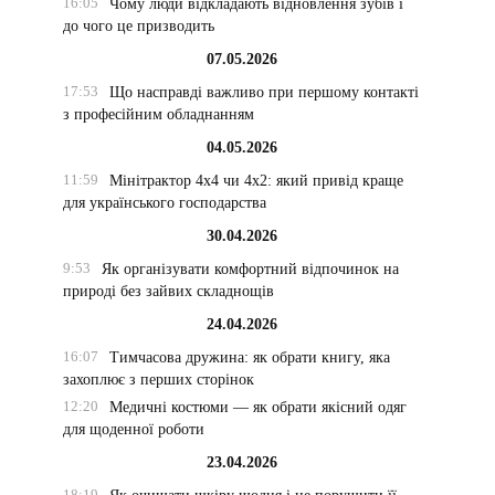
16:05
Чому люди відкладають відновлення зубів і
до чого це призводить
07.05.2026
17:53
Що насправді важливо при першому контакті
з професійним обладнанням
04.05.2026
11:59
Мінітрактор 4х4 чи 4х2: який привід краще
для українського господарства
30.04.2026
9:53
Як організувати комфортний відпочинок на
природі без зайвих складнощів
24.04.2026
16:07
Тимчасова дружина: як обрати книгу, яка
захоплює з перших сторінок
12:20
Медичні костюми — як обрати якісний одяг
для щоденної роботи
23.04.2026
18:19