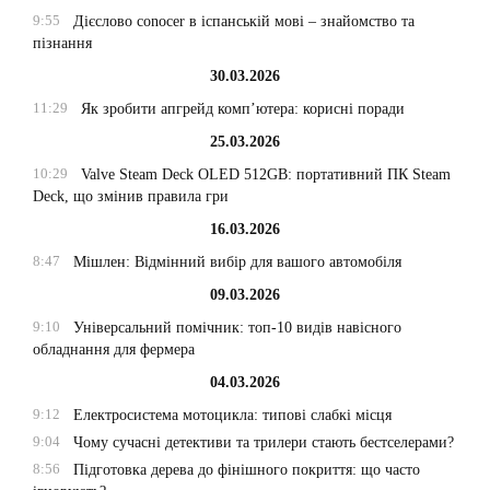
9:55
Дієслово conocer в іспанській мові – знайомство та
пізнання
30.03.2026
11:29
Як зробити апгрейд комп’ютера: корисні поради
25.03.2026
10:29
Valve Steam Deck OLED 512GB: портативний ПК Steam
Deck, що змінив правила гри
16.03.2026
8:47
Мішлен: Відмінний вибір для вашого автомобіля
09.03.2026
9:10
Універсальний помічник: топ-10 видів навісного
обладнання для фермера
04.03.2026
9:12
Електросистема мотоцикла: типові слабкі місця
9:04
Чому сучасні детективи та трилери стають бестселерами?
8:56
Підготовка дерева до фінішного покриття: що часто