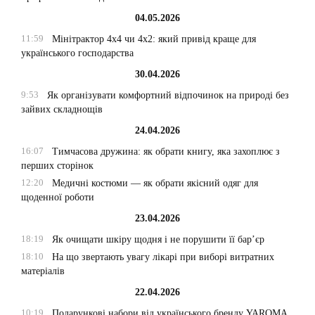
04.05.2026
11:59
Мінітрактор 4х4 чи 4х2: який привід краще для
українського господарства
30.04.2026
9:53
Як організувати комфортний відпочинок на природі без
зайвих складнощів
24.04.2026
16:07
Тимчасова дружина: як обрати книгу, яка захоплює з
перших сторінок
12:20
Медичні костюми — як обрати якісний одяг для
щоденної роботи
23.04.2026
18:19
Як очищати шкіру щодня і не порушити її бар’єр
18:10
На що звертають увагу лікарі при виборі витратних
матеріалів
22.04.2026
10:19
Подарункові набори від українського бренду YAROMA