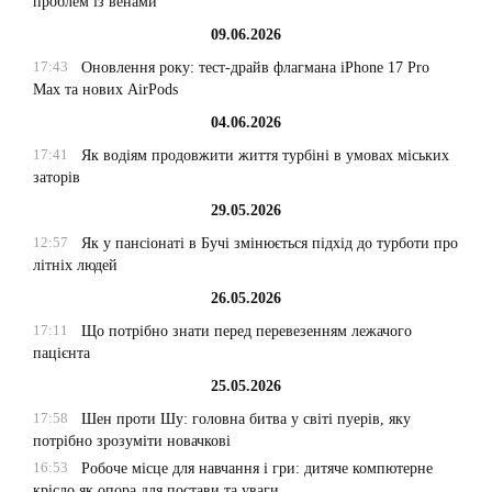
проблем із венами
09.06.2026
17:43
Оновлення року: тест-драйв флагмана iPhone 17 Pro
Max та нових AirPods
04.06.2026
17:41
Як водіям продовжити життя турбіні в умовах міських
заторів
29.05.2026
12:57
Як у пансіонаті в Бучі змінюється підхід до турботи про
літніх людей
26.05.2026
17:11
Що потрібно знати перед перевезенням лежачого
пацієнта
25.05.2026
17:58
Шен проти Шу: головна битва у світі пуерів, яку
потрібно зрозуміти новачкові
16:53
Робоче місце для навчання і гри: дитяче компютерне
крісло як опора для постави та уваги