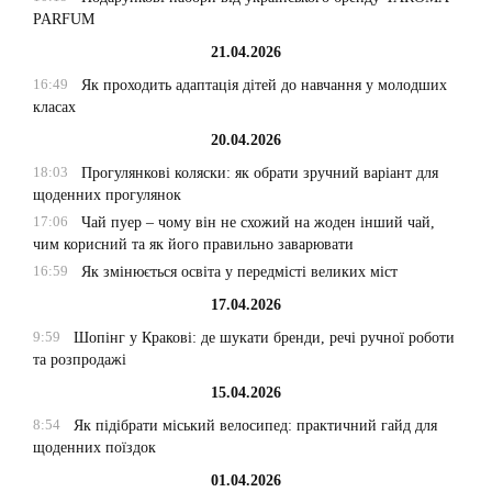
PARFUM
21.04.2026
16:49
Як проходить адаптація дітей до навчання у молодших
класах
20.04.2026
18:03
Прогулянкові коляски: як обрати зручний варіант для
щоденних прогулянок
17:06
Чай пуер – чому він не схожий на жоден інший чай,
чим корисний та як його правильно заварювати
16:59
Як змінюється освіта у передмісті великих міст
17.04.2026
9:59
Шопінг у Кракові: де шукати бренди, речі ручної роботи
та розпродажі
15.04.2026
8:54
Як підібрати міський велосипед: практичний гайд для
щоденних поїздок
01.04.2026