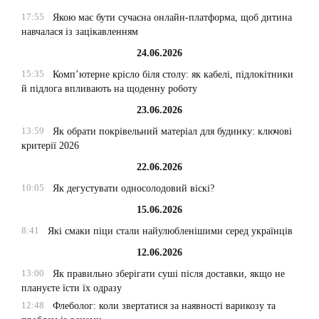
17:55
Якою має бути сучасна онлайн-платформа, щоб дитина
навчалася із зацікавленням
24.06.2026
15:35
Комп’ютерне крісло біля столу: як кабелі, підлокітники
й підлога впливають на щоденну роботу
23.06.2026
13:59
Як обрати покрівельний матеріал для будинку: ключові
критерії 2026
22.06.2026
10:05
Як дегустувати односолодовий віскі?
15.06.2026
8:41
Які смаки піци стали найулюбленішими серед українців
12.06.2026
13:00
Як правильно зберігати суші після доставки, якщо не
плануєте їсти їх одразу
12:48
Флеболог: коли звертатися за наявності варикозу та