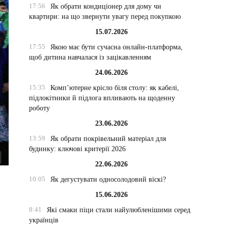
17:56
Як обрати кондиціонер для дому чи
квартири: на що звернути увагу перед покупкою
15.07.2026
17:55
Якою має бути сучасна онлайн-платформа,
щоб дитина навчалася із зацікавленням
24.06.2026
15:35
Комп’ютерне крісло біля столу: як кабелі,
підлокітники й підлога впливають на щоденну
роботу
23.06.2026
13:59
Як обрати покрівельний матеріал для
будинку: ключові критерії 2026
22.06.2026
10:05
Як дегустувати односолодовий віскі?
15.06.2026
8:41
Які смаки піци стали найулюбленішими серед
українців