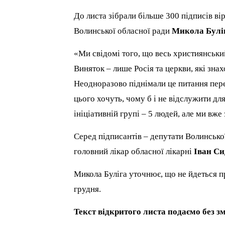
До листа зібрали більше 300 підписів ві
Волинської обласної ради
Микола Булі
«Ми свідомі того, що весь християнський
Виняток – лише Росія та церкви, які знах
Неодноразово піднімали це питання пере
цього хочуть, чому б і не відслужити дл
ініціативній групі – 5 людей, але ми вже
Серед підписантів – депутати Волинської
головний лікар обласної лікарні
Іван С
Микола Буліга уточнює, що не йдеться п
грудня.
Текст відкритого листа подаємо без зм