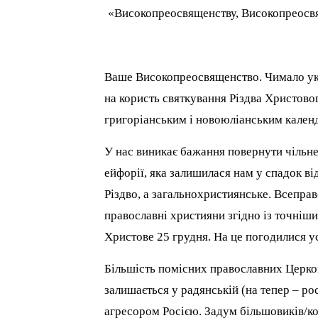
«Високопреосвященству, Високопреосв
Ваше Високопреосвященство. Чимало укр
на користь святкування Різдва Христовог
григоріанським і новоюліанським кале
У нас виникає бажання повернути чільне
ейфорії, яка залишилася нам у спадок ві
Різдво, а загальнохристиянське. Всепра
православні християни згідно із точніш
Христове 25 грудня. На це погодилися ус
Більшість помісних православних Церков
залишається у радянській (на тепер – рос
агресором Росією. Задум більшовиків/ко