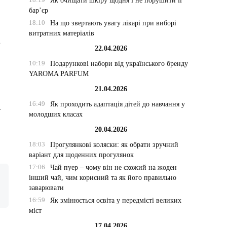
Як очищати шкіру щодня і не порушити її
бар’єр
18:10
На що звертають увагу лікарі при виборі
витратних матеріалів
4
22.04.2026
10:19
Подарункові набори від українського бренду
YAROMA PARFUM
21.04.2026
16:49
Як проходить адаптація дітей до навчання у
у
молодших класах
20.04.2026
18:03
Прогулянкові коляски: як обрати зручний
варіант для щоденних прогулянок
17:06
Чай пуер – чому він не схожий на жоден
інший чай, чим корисний та як його правильно
заварювати
16:59
Як змінюється освіта у передмісті великих
міст
17.04.2026