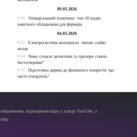
09.03.2026
9:10
Універсальний помічник: топ-10 видів
навісного обладнання для фермера
04.03.2026
9:12
Електросистема мотоцикла: типові слабкі
місця
9:04
Чому сучасні детективи та трилери стають
бестселерами?
8:56
Підготовка дерева до фінішного покриття: що
часто ігнорують?
зображеннях, відтворення відео у плеєрі YouTube, а
зацу.