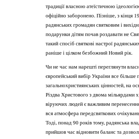
традиції власною атеїстичною ідеологіє
офіційно заборонено. Пізніше, з кінця 1
радянських громадян святковим і вихідн
подарунки дітям почав роздавати не Свя
такий спосіб святкові настрої радянськи
раніше і цілком безбожний Новий рік.
Чи не час нам нарешті переглянути власні
європейський вибір України все більше 
загальнохристиянських цінностей, на осн
Різдва Христового з двома мільярдами хр
віруючих людей є важливим перенесення у
вся атмосфера передсвяткових очікувань 
Тоді, понад 90 років тому, радянська вла
прийшов час відновити баланс та дозвол