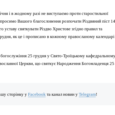
ічня і в жодному разі не виступаємо проти старостильної
ле просимо Вашого благословення розпочати Різдвяний піст 1
 уставу святкувати Різдво Христове згідно правил та
рудня, як це і прописано в кожному правосланому календарі
 богослужіння 25 грудня у Свято-Троїцькому кафедральном
авославної Церкви, що святкує Народження Богомладенця 25
ашу сторінку у
Facebook
та канал новин у
Telegram
!