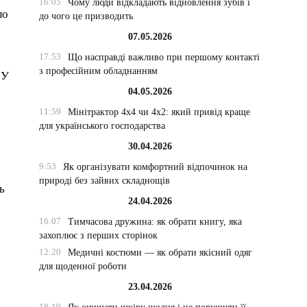
16:05
Чому люди відкладають відновлення зубів і
ло
до чого це призводить
07.05.2026
17:53
Що насправді важливо при першому контакті
з професійним обладнанням
 У
04.05.2026
11:59
Мінітрактор 4х4 чи 4х2: який привід краще
для українського господарства
30.04.2026
9:53
Як організувати комфортний відпочинок на
природі без зайвих складнощів
ь
24.04.2026
16:07
Тимчасова дружина: як обрати книгу, яка
захоплює з перших сторінок
12:20
Медичні костюми — як обрати якісний одяг
для щоденної роботи
23.04.2026
18:19