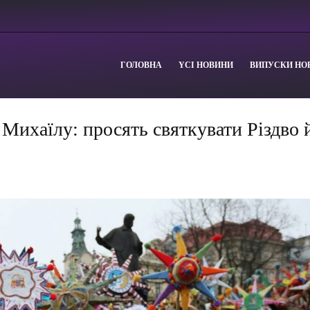
ГОЛОВНА
YСІ НОВИНИ
ВИПУСКИ НО
Михаїлу: просять святкувати Різдво 