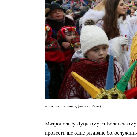
Фото ілюстративне. (Джерело: Уніан)
Митрополиту Луцькому та Волинськом
провести ще одне різдвяне богослужіння