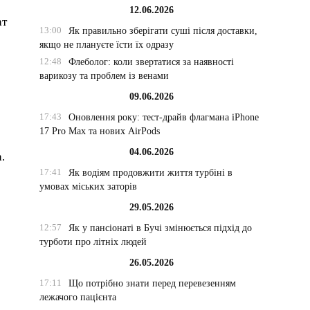
12.06.2026
ат
13:00
Як правильно зберігати суші після доставки,
якщо не плануєте їсти їх одразу
12:48
Флеболог: коли звертатися за наявності
варикозу та проблем із венами
09.06.2026
17:43
Оновлення року: тест-драйв флагмана iPhone
17 Pro Max та нових AirPods
04.06.2026
.
17:41
Як водіям продовжити життя турбіні в
умовах міських заторів
29.05.2026
12:57
Як у пансіонаті в Бучі змінюється підхід до
турботи про літніх людей
26.05.2026
17:11
Що потрібно знати перед перевезенням
лежачого пацієнта