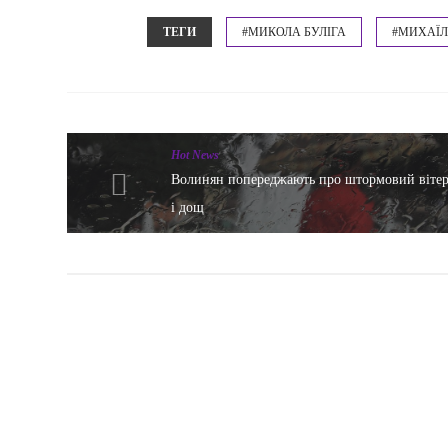
ТЕГИ
#МИКОЛА БУЛІГА
#МИХАЇ
Hot News
Волинян попереджають про штормовий віте
і дощ