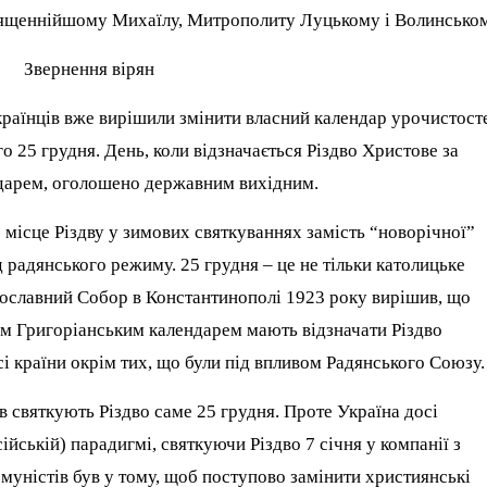
ященнійшому Михаїлу, Митрополиту Луцькому і Волинсько
Звернення вірян
аїнців вже вирішили змінити власний календар урочистост
о 25 грудня. День, коли відзначається Різдво Христове за
ндарем, оголошено державним вихідним.
 місце Різдву у зимових святкуваннях замість “новорічної”
д радянського режиму. 25 грудня – це не тільки католицьке
вославний Собор в Константинополі 1923 року вирішив, що
им Григоріанським календарем мають відзначати Різдво
і країни окрім тих, що були під впливом Радянського Союзу.
 святкують Різдво саме 25 грудня. Проте Україна досі
ійській) парадигмі, святкуючи Різдво 7 січня у компанії з
муністів був у тому, щоб поступово замінити християнські