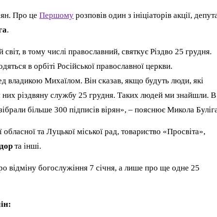
рян. Про це
Першому
розповів один з ініціаторів акції, депут
га
.
 світ, в тому числі православний, святкує Різдво 25 грудня.
одяться в орбіті Російської православної церкви.
д владикою Михаїлом. Він сказав, якщо будуть люди, які
я них різдвяну службу 25 грудня. Таких людей ми знайшли. В
 зібрали більше 300 підписів вірян», – пояснює Микола Буліга
 обласної та Луцької міської рад, товариство «Просвіта»,
идор
та інші.
ро відміну богослужіння 7 січня, а лише про ще одне 25
ін: