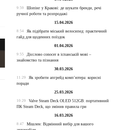
9:59
Шопінг у Кракові: де шукати бренди, речі
ручної роботи та розпродажі
15.04.2026
8:54
Як підібрати міський велосипед: практичний
гайд для щоденних поїздок
01.04.2026
9:55
Дієслово conocer в іспанській мові –
знайомство та пізнання
30.03.2026
11:29
Як зробити апгрейд комп’ютера: корисні
поради
25.03.2026
10:29
Valve Steam Deck OLED 512GB: портативний
ПК Steam Deck, що змінив правила гри
16.03.2026
8:47
Мішлен: Відмінний вибір для вашого
автомобіля