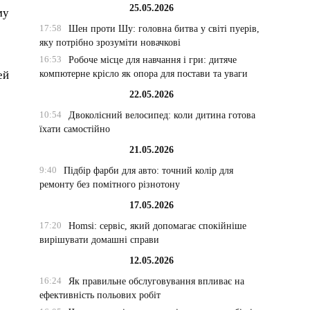
25.05.2026
му
17:58
Шен проти Шу: головна битва у світі пуерів,
яку потрібно зрозуміти новачкові
16:53
Робоче місце для навчання і гри: дитяче
компютерне крісло як опора для постави та уваги
ей
22.05.2026
10:54
Двоколісний велосипед: коли дитина готова
їхати самостійно
21.05.2026
9:40
Підбір фарби для авто: точний колір для
ремонту без помітного різнотону
17.05.2026
17:20
Homsi: сервіс, який допомагає спокійніше
вирішувати домашні справи
12.05.2026
16:24
Як правильне обслуговування впливає на
ефективність польових робіт