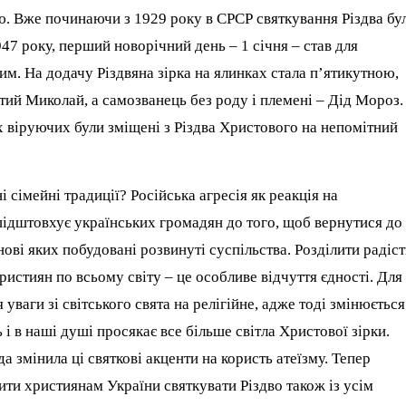
ю. Вже починаючи з 1929 року в СРСР святкування Різдва бу
947 року, перший новорічний день – 1 січня – став для
им. На додачу Різдвяна зірка на ялинках стала п’ятикутною,
тий Миколай, а самозванець без роду і племені – Дід Мороз.
х віруючих були зміщені з Різдва Христового на непомітний
 сімейні традиції? Російська агресія як реакція на
підштовхує українських громадян до того, щоб вернутися до
ові яких побудовані розвинуті суспільства. Розділити радіст
истиян по всьому світу – це особливе відчуття єдності. Для
ваги зі світського свята на релігійне, адже тоді змінюється
і в наші душі просякає все більше світла Христової зірки.
да змінила ці святкові акценти на користь атеїзму. Тепер
ити християнам України святкувати Різдво також із усім