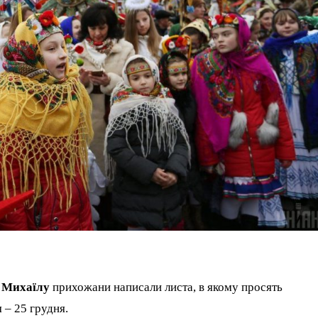
у
Михаїлу
прихожани написали листа, в якому просять
 – 25 грудня.