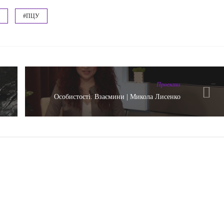
Л
#ПЦУ
Проекти
р
Особистості. Взаємини | Микола Лисенко