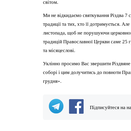
світом.
Ми не відкидаємо святкування Різдва 7 с
традиції та тих, хто її дотримується. А
листопада, щоб не порушуючи церковного
традицій Православної Церкви саме 25 г
та місяцеслові.
Уклінно просимо Вас звершити Різдвяне
соборі і цим долучитись до повноти Пр
грудня».
Підписуйтеся на н