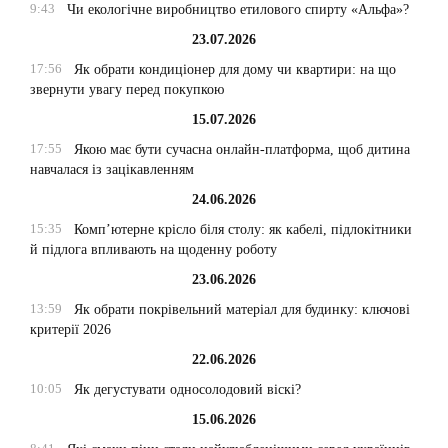
9:43
Чи екологічне виробництво етилового спирту «Альфа»?
23.07.2026
17:56
Як обрати кондиціонер для дому чи квартири: на що
звернути увагу перед покупкою
15.07.2026
17:55
Якою має бути сучасна онлайн-платформа, щоб дитина
навчалася із зацікавленням
24.06.2026
15:35
Комп’ютерне крісло біля столу: як кабелі, підлокітники
й підлога впливають на щоденну роботу
23.06.2026
13:59
Як обрати покрівельний матеріал для будинку: ключові
критерії 2026
22.06.2026
10:05
Як дегустувати односолодовий віскі?
15.06.2026