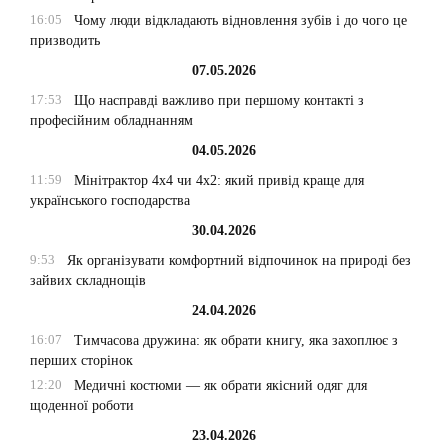
16:05
Чому люди відкладають відновлення зубів і до чого це
призводить
07.05.2026
17:53
Що насправді важливо при першому контакті з
професійним обладнанням
04.05.2026
11:59
Мінітрактор 4х4 чи 4х2: який привід краще для
українського господарства
30.04.2026
9:53
Як організувати комфортний відпочинок на природі без
зайвих складнощів
24.04.2026
16:07
Тимчасова дружина: як обрати книгу, яка захоплює з
перших сторінок
12:20
Медичні костюми — як обрати якісний одяг для
щоденної роботи
23.04.2026