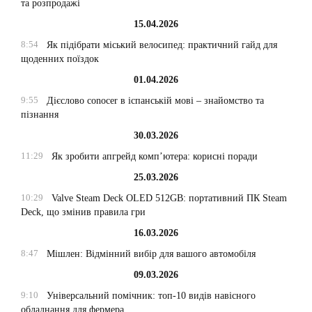
та розпродажі
15.04.2026
8:54
Як підібрати міський велосипед: практичний гайд для
щоденних поїздок
01.04.2026
9:55
Дієслово conocer в іспанській мові – знайомство та
пізнання
30.03.2026
11:29
Як зробити апгрейд комп’ютера: корисні поради
25.03.2026
10:29
Valve Steam Deck OLED 512GB: портативний ПК Steam
Deck, що змінив правила гри
16.03.2026
8:47
Мішлен: Відмінний вибір для вашого автомобіля
09.03.2026
9:10
Універсальний помічник: топ-10 видів навісного
обладнання для фермера