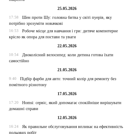
25.05.2026
17:58
Шен проти Шу: головна битва у світі пуерів, яку
потрібно зрозуміти новачкові
16:53
Робоче місце для навчання і гри: дитяче компютерне
крісло як опора для постави та уваги
22.05.2026
10:54
Двоколісний велосипед: коли дитина готова їхати
самостійно
21.05.2026
9:40
Підбір фарби для авто: точний колір для ремонту без
помітного різнотону
17.05.2026
17:20
Homsi: сервіс, який допомагає спокійніше вирішувати
домашні справи
12.05.2026
16:24
Як правильне обслуговування впливає на ефективність
польових робіт