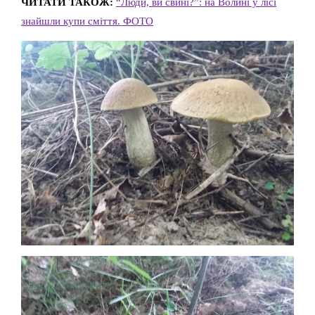
ЧИТАТИ ТАКОЖ:
“Люди, ви свині?”: на Волині у лісі
знайшли купи сміття. ФОТО