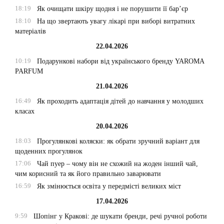
18:19
Як очищати шкіру щодня і не порушити її бар’єр
18:10
На що звертають увагу лікарі при виборі витратних
матеріалів
22.04.2026
10:19
Подарункові набори від українського бренду YAROMA
PARFUM
21.04.2026
16:49
Як проходить адаптація дітей до навчання у молодших
класах
20.04.2026
18:03
Прогулянкові коляски: як обрати зручний варіант для
щоденних прогулянок
17:06
Чай пуер – чому він не схожий на жоден інший чай,
чим корисний та як його правильно заварювати
16:59
Як змінюється освіта у передмісті великих міст
17.04.2026
9:59
Шопінг у Кракові: де шукати бренди, речі ручної роботи