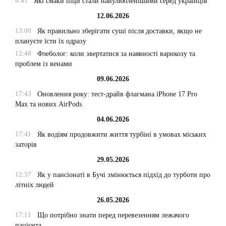
8:41
Які смаки піци стали найулюбленішими серед українців
12.06.2026
13:00
Як правильно зберігати суші після доставки, якщо не
плануєте їсти їх одразу
12:48
Флеболог: коли звертатися за наявності варикозу та
проблем із венами
09.06.2026
17:43
Оновлення року: тест-драйв флагмана iPhone 17 Pro
Max та нових AirPods
04.06.2026
17:41
Як водіям продовжити життя турбіні в умовах міських
заторів
29.05.2026
12:57
Як у пансіонаті в Бучі змінюється підхід до турботи про
літніх людей
26.05.2026
17:11
Що потрібно знати перед перевезенням лежачого
пацієнта