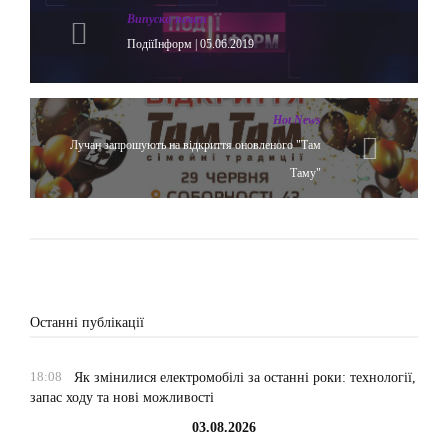
Випуски новин
ПодіїІнформ | 05.06.2019
Hot News
Лучан запрошують на відкриття оновленого "Там
Таму"
Останні публікації
18:08
Як змінилися електромобілі за останні роки: технології,
запас ходу та нові можливості
03.08.2026