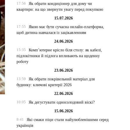
17:56
Як обрати кондиціонер для дому чи
квартири: на що звернути увагу перед покупкою
15.07.2026
17:55
Якою має бути сучасна онлайн-платформа,
щоб дитина навчалася із зацікавленням
24.06.2026
15:35
Комп’ютерне крісло біля столу: як кабелі,
підлокітники й підлога впливають на щоденну
роботу
23.06.2026
13:59
Як обрати покрівельний матеріал для
будинку: ключові критерії 2026
22.06.2026
10:05
Як дегустувати односолодовий віскі?
15.06.2026
8:41
Які смаки піци стали найулюбленішими серед
українців