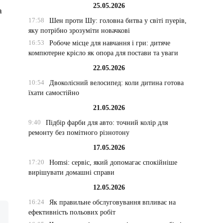
25.05.2026
а
17:58
Шен проти Шу: головна битва у світі пуерів,
яку потрібно зрозуміти новачкові
16:53
Робоче місце для навчання і гри: дитяче
компютерне крісло як опора для постави та уваги
22.05.2026
10:54
Двоколісний велосипед: коли дитина готова
їхати самостійно
21.05.2026
9:40
Підбір фарби для авто: точний колір для
ремонту без помітного різнотону
17.05.2026
17:20
Homsi: сервіс, який допомагає спокійніше
вирішувати домашні справи
12.05.2026
16:24
Як правильне обслуговування впливає на
ефективність польових робіт