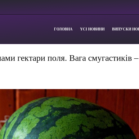
ГОЛОВНА
YСІ НОВИНИ
ВИПУСКИ НО
ами гектари поля. Вага смугастиків –