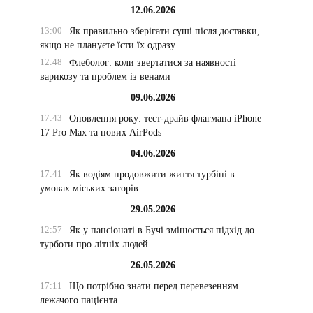
12.06.2026
13:00
Як правильно зберігати суші після доставки,
якщо не плануєте їсти їх одразу
12:48
Флеболог: коли звертатися за наявності
варикозу та проблем із венами
09.06.2026
17:43
Оновлення року: тест-драйв флагмана iPhone
17 Pro Max та нових AirPods
04.06.2026
17:41
Як водіям продовжити життя турбіні в
умовах міських заторів
29.05.2026
12:57
Як у пансіонаті в Бучі змінюється підхід до
турботи про літніх людей
26.05.2026
17:11
Що потрібно знати перед перевезенням
лежачого пацієнта