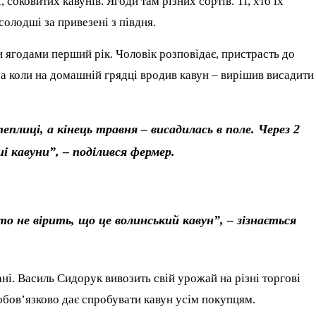
соковитих кавунів. Ягоди там різних сортів. Ті, хто їх
олодші за привезені з півдня.
 ягодами перший рік. Чоловік розповідає, пристрасть до
 а коли на домашній грядці вродив кавун – вирішив висадити
еплиці, а кінець травня – висадилась в поле. Через 2
і кавуни”, – поділився фермер.
то не вірить, що це волинський кавун”, – зізнається
і. Василь Сидорук вивозить свій урожай на різні торгові
обов’язково дає спробувати кавун усім покупцям.