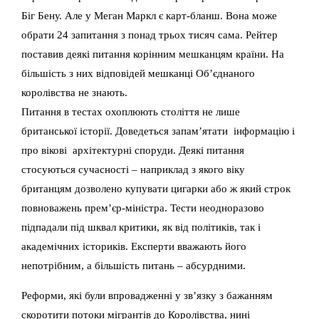
Біг Бену. Але у Меган Маркл є карт-бланш. Вона може
обрати 24 запитання з понад трьох тисяч сама. Рейтер
поставив деякі питання корінним мешканцям країни. На
більшість з них відповідей мешканці Об’єднаного
королівства не знають.
Питання в тестах охоплюють століття не лише
британської історії. Доведеться запам’ятати інформацію і
про вікові архітектурні споруди. Деякі питання
стосуються сучасності – наприклад з якого віку
британцям дозволено купувати цигарки або ж який строк
повноважень прем’єр-міністра. Тести неодноразово
підпадали під шквал критики, як від політиків, так і
академічних істориків. Експерти вважають його
непотрібним, а більшість питань – абсурдними.
Реформи, які були впровадженні у зв’язку з бажанням
скоротити потоки мігрантів до Королівства, нині