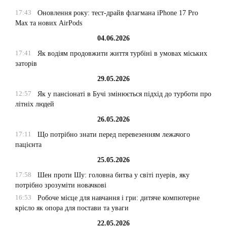
17:43
Оновлення року: тест-драйв флагмана iPhone 17 Pro
Max та нових AirPods
04.06.2026
17:41
Як водіям продовжити життя турбіні в умовах міських
заторів
29.05.2026
12:57
Як у пансіонаті в Бучі змінюється підхід до турботи про
літніх людей
26.05.2026
17:11
Що потрібно знати перед перевезенням лежачого
пацієнта
25.05.2026
17:58
Шен проти Шу: головна битва у світі пуерів, яку
потрібно зрозуміти новачкові
16:53
Робоче місце для навчання і гри: дитяче компютерне
крісло як опора для постави та уваги
22.05.2026