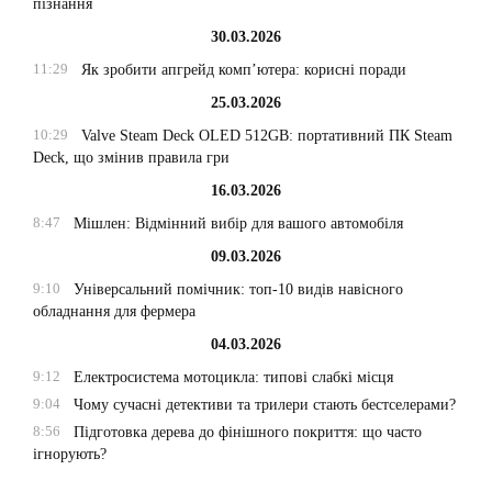
пізнання
30.03.2026
11:29
Як зробити апгрейд комп’ютера: корисні поради
25.03.2026
10:29
Valve Steam Deck OLED 512GB: портативний ПК Steam
Deck, що змінив правила гри
16.03.2026
8:47
Мішлен: Відмінний вибір для вашого автомобіля
09.03.2026
9:10
Універсальний помічник: топ-10 видів навісного
обладнання для фермера
04.03.2026
9:12
Електросистема мотоцикла: типові слабкі місця
9:04
Чому сучасні детективи та трилери стають бестселерами?
8:56
Підготовка дерева до фінішного покриття: що часто
ігнорують?