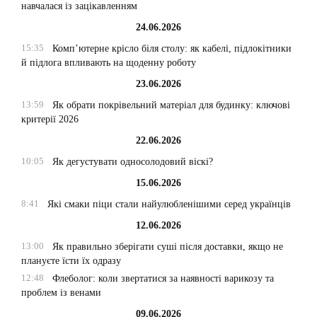
навчалася із зацікавленням
24.06.2026
15:35
Комп’ютерне крісло біля столу: як кабелі, підлокітники
й підлога впливають на щоденну роботу
23.06.2026
13:59
Як обрати покрівельний матеріал для будинку: ключові
критерії 2026
22.06.2026
10:05
Як дегустувати односолодовий віскі?
15.06.2026
8:41
Які смаки піци стали найулюбленішими серед українців
12.06.2026
13:00
Як правильно зберігати суші після доставки, якщо не
плануєте їсти їх одразу
12:48
Флеболог: коли звертатися за наявності варикозу та
проблем із венами
09.06.2026