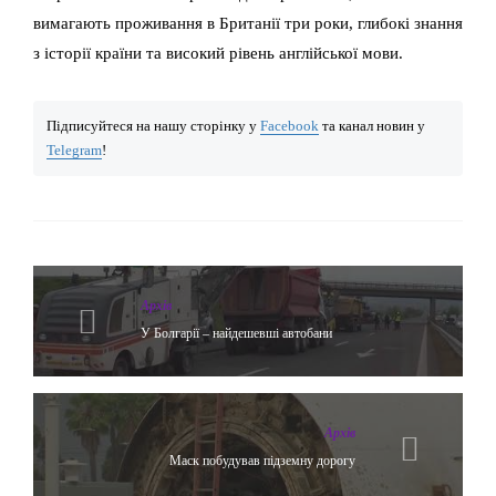
вимагають проживання в Британії три роки, глибокі знання
з історії країни та високий рівень англійської мови.
Підписуйтеся на нашу сторінку у
Facebook
та канал новин у
Telegram
!
Архів
У Болгарії – найдешевші автобани
Архів
Маск побудував підземну дорогу