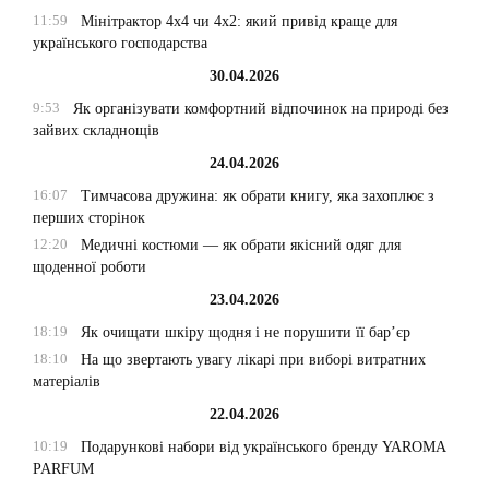
11:59
Мінітрактор 4х4 чи 4х2: який привід краще для
українського господарства
30.04.2026
9:53
Як організувати комфортний відпочинок на природі без
зайвих складнощів
24.04.2026
16:07
Тимчасова дружина: як обрати книгу, яка захоплює з
перших сторінок
12:20
Медичні костюми — як обрати якісний одяг для
щоденної роботи
23.04.2026
18:19
Як очищати шкіру щодня і не порушити її бар’єр
18:10
На що звертають увагу лікарі при виборі витратних
матеріалів
22.04.2026
10:19
Подарункові набори від українського бренду YAROMA
PARFUM