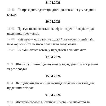
21.04.2026
16:49
Як проходить адаптація дітей до навчання у молодших
класах
20.04.2026
18:03
Прогулянкові коляски: як обрати зручний варіант для
щоденних прогулянок
17:06
Чай пуер – чому він не схожий на жоден інший чай,
чим корисний та як його правильно заварювати
16:59
Як змінюється освіта у передмісті великих міст
17.04.2026
9:59
Шопінг у Кракові: де шукати бренди, речі ручної роботи
та розпродажі
15.04.2026
8:54
Як підібрати міський велосипед: практичний гайд для
щоденних поїздок
01.04.2026
9:55
Дієслово conocer в іспанській мові – знайомство та