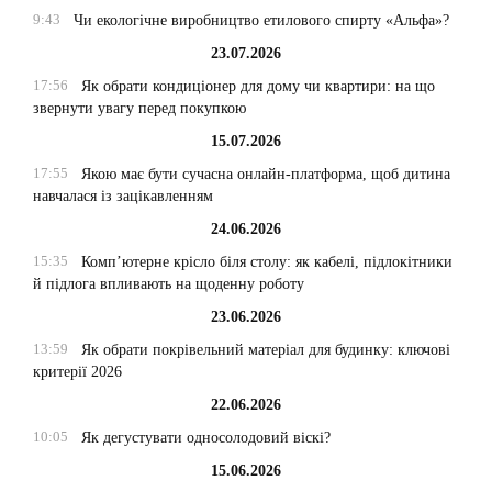
9:43
Чи екологічне виробництво етилового спирту «Альфа»?
23.07.2026
17:56
Як обрати кондиціонер для дому чи квартири: на що
звернути увагу перед покупкою
15.07.2026
17:55
Якою має бути сучасна онлайн-платформа, щоб дитина
навчалася із зацікавленням
24.06.2026
15:35
Комп’ютерне крісло біля столу: як кабелі, підлокітники
й підлога впливають на щоденну роботу
23.06.2026
13:59
Як обрати покрівельний матеріал для будинку: ключові
критерії 2026
22.06.2026
10:05
Як дегустувати односолодовий віскі?
15.06.2026