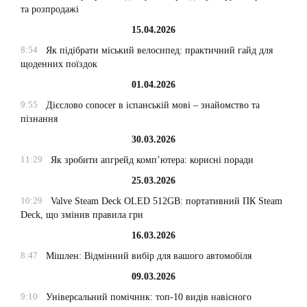
та розпродажі
15.04.2026
8:54
Як підібрати міський велосипед: практичний гайд для
щоденних поїздок
01.04.2026
9:55
Дієслово conocer в іспанській мові – знайомство та
пізнання
30.03.2026
11:29
Як зробити апгрейд комп’ютера: корисні поради
25.03.2026
10:29
Valve Steam Deck OLED 512GB: портативний ПК Steam
Deck, що змінив правила гри
16.03.2026
8:47
Мішлен: Відмінний вибір для вашого автомобіля
09.03.2026
9:10
Універсальний помічник: топ-10 видів навісного