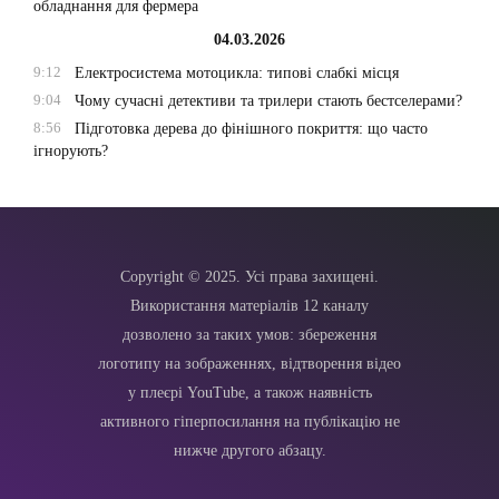
обладнання для фермера
04.03.2026
9:12
Електросистема мотоцикла: типові слабкі місця
9:04
Чому сучасні детективи та трилери стають бестселерами?
8:56
Підготовка дерева до фінішного покриття: що часто
ігнорують?
Copyright © 2025. Усі права захищені.
Використання матеріалів 12 каналу
дозволено за таких умов: збереження
логотипу на зображеннях, відтворення відео
у плеєрі YouTube, а також наявність
активного гіперпосилання на публікацію не
нижче другого абзацу.