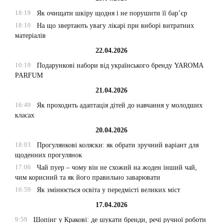
18:19
Як очищати шкіру щодня і не порушити її бар’єр
18:10
На що звертають увагу лікарі при виборі витратних
матеріалів
22.04.2026
10:19
Подарункові набори від українського бренду YAROMA
PARFUM
21.04.2026
16:49
Як проходить адаптація дітей до навчання у молодших
класах
20.04.2026
18:03
Прогулянкові коляски: як обрати зручний варіант для
щоденних прогулянок
17:06
Чай пуер – чому він не схожий на жоден інший чай,
чим корисний та як його правильно заварювати
16:59
Як змінюється освіта у передмісті великих міст
17.04.2026
9:59
Шопінг у Кракові: де шукати бренди, речі ручної роботи