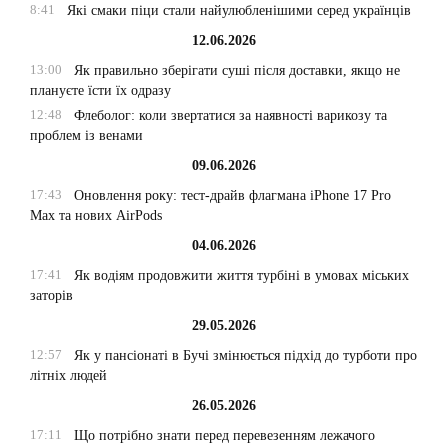
8:41
Які смаки піци стали найулюбленішими серед українців
12.06.2026
13:00
Як правильно зберігати суші після доставки, якщо не
плануєте їсти їх одразу
12:48
Флеболог: коли звертатися за наявності варикозу та
проблем із венами
09.06.2026
17:43
Оновлення року: тест-драйв флагмана iPhone 17 Pro
Max та нових AirPods
04.06.2026
17:41
Як водіям продовжити життя турбіні в умовах міських
заторів
29.05.2026
12:57
Як у пансіонаті в Бучі змінюється підхід до турботи про
літніх людей
26.05.2026
17:11
Що потрібно знати перед перевезенням лежачого