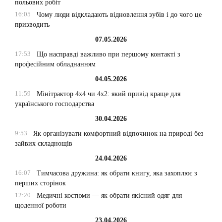
польових робіт
16:05
Чому люди відкладають відновлення зубів і до чого це
призводить
07.05.2026
17:53
Що насправді важливо при першому контакті з
професійним обладнанням
04.05.2026
11:59
Мінітрактор 4х4 чи 4х2: який привід краще для
українського господарства
30.04.2026
9:53
Як організувати комфортний відпочинок на природі без
зайвих складнощів
24.04.2026
16:07
Тимчасова дружина: як обрати книгу, яка захоплює з
перших сторінок
12:20
Медичні костюми — як обрати якісний одяг для
щоденної роботи
23.04.2026