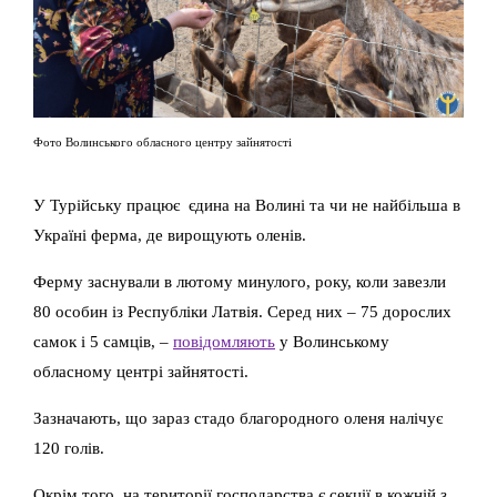
Фото Волинського обласного центру зайнятості
У Турійську працює єдина на Волині та чи не найбільша в
Україні ферма, де вирощують оленів.
Ферму заснували в лютому минулого, року, коли завезли
80 особин із Республіки Латвія. Серед них – 75 дорослих
самок і 5 самців, –
повідомляють
у Волинському
обласному центрі зайнятості.
Зазначають, що зараз стадо благородного оленя налічує
120 голів.
Окрім того, на території господарства є секції в кожній з