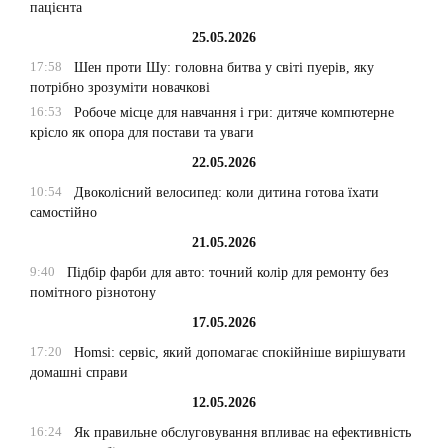
пацієнта
25.05.2026
17:58
Шен проти Шу: головна битва у світі пуерів, яку
потрібно зрозуміти новачкові
16:53
Робоче місце для навчання і гри: дитяче компютерне
крісло як опора для постави та уваги
22.05.2026
10:54
Двоколісний велосипед: коли дитина готова їхати
самостійно
21.05.2026
9:40
Підбір фарби для авто: точний колір для ремонту без
помітного різнотону
17.05.2026
17:20
Homsi: сервіс, який допомагає спокійніше вирішувати
домашні справи
12.05.2026
16:24
Як правильне обслуговування впливає на ефективність