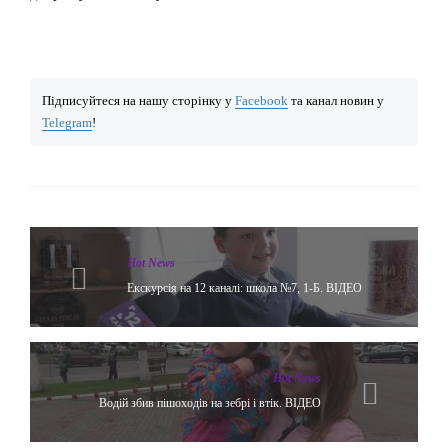
Підписуйтеся на нашу сторінку у
Facebook
та канал новин у
Telegram
!
Hot News
Екскурсія на 12 каналі: школа №7, 1-Б. ВІДЕО
Hot News
Водій збив пішоходів на зебрі і втік. ВІДЕО