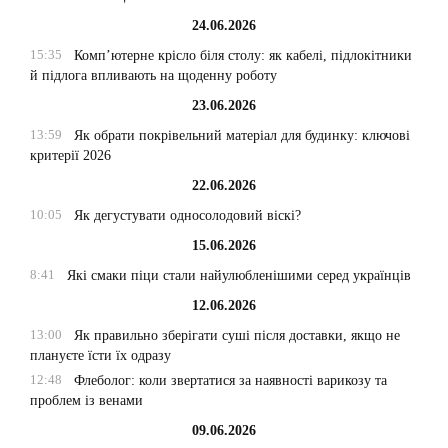
24.06.2026
15:35
Комп’ютерне крісло біля столу: як кабелі, підлокітники
й підлога впливають на щоденну роботу
23.06.2026
13:59
Як обрати покрівельний матеріал для будинку: ключові
критерії 2026
22.06.2026
10:05
Як дегустувати односолодовий віскі?
15.06.2026
8:41
Які смаки піци стали найулюбленішими серед українців
12.06.2026
13:00
Як правильно зберігати суші після доставки, якщо не
плануєте їсти їх одразу
12:48
Флеболог: коли звертатися за наявності варикозу та
проблем із венами
09.06.2026