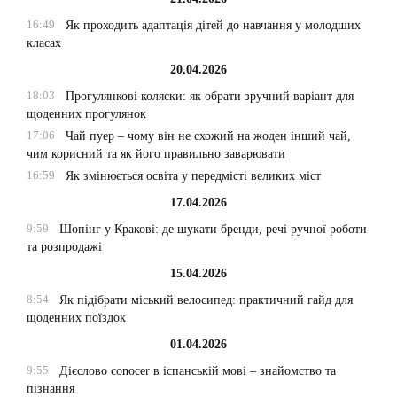
16:49
Як проходить адаптація дітей до навчання у молодших
класах
20.04.2026
18:03
Прогулянкові коляски: як обрати зручний варіант для
щоденних прогулянок
17:06
Чай пуер – чому він не схожий на жоден інший чай,
чим корисний та як його правильно заварювати
16:59
Як змінюється освіта у передмісті великих міст
17.04.2026
9:59
Шопінг у Кракові: де шукати бренди, речі ручної роботи
та розпродажі
15.04.2026
8:54
Як підібрати міський велосипед: практичний гайд для
щоденних поїздок
01.04.2026
9:55
Дієслово conocer в іспанській мові – знайомство та
пізнання