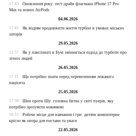
17:43
Оновлення року: тест-драйв флагмана iPhone 17 Pro
Max та нових AirPods
04.06.2026
17:41
Як водіям продовжити життя турбіні в умовах міських
заторів
29.05.2026
12:57
Як у пансіонаті в Бучі змінюється підхід до турботи про
літніх людей
26.05.2026
17:11
Що потрібно знати перед перевезенням лежачого
пацієнта
25.05.2026
17:58
Шен проти Шу: головна битва у світі пуерів, яку
потрібно зрозуміти новачкові
16:53
Робоче місце для навчання і гри: дитяче компютерне
крісло як опора для постави та уваги
22.05.2026