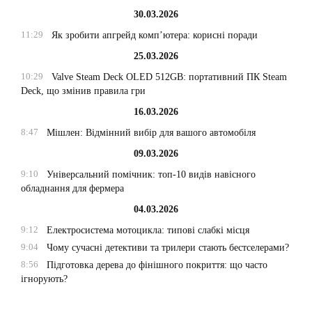
30.03.2026
11:29
Як зробити апгрейд комп’ютера: корисні поради
25.03.2026
10:29
Valve Steam Deck OLED 512GB: портативний ПК Steam
Deck, що змінив правила гри
16.03.2026
8:47
Мішлен: Відмінний вибір для вашого автомобіля
09.03.2026
9:10
Універсальний помічник: топ-10 видів навісного
обладнання для фермера
04.03.2026
9:12
Електросистема мотоцикла: типові слабкі місця
9:04
Чому сучасні детективи та трилери стають бестселерами?
8:56
Підготовка дерева до фінішного покриття: що часто
ігнорують?