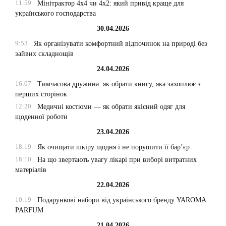
11:59
Мінітрактор 4х4 чи 4х2: який привід краще для
українського господарства
30.04.2026
9:53
Як організувати комфортний відпочинок на природі без
зайвих складнощів
24.04.2026
16:07
Тимчасова дружина: як обрати книгу, яка захоплює з
перших сторінок
12:20
Медичні костюми — як обрати якісний одяг для
щоденної роботи
23.04.2026
18:19
Як очищати шкіру щодня і не порушити її бар’єр
18:10
На що звертають увагу лікарі при виборі витратних
матеріалів
22.04.2026
10:19
Подарункові набори від українського бренду YAROMA
PARFUM
21.04.2026