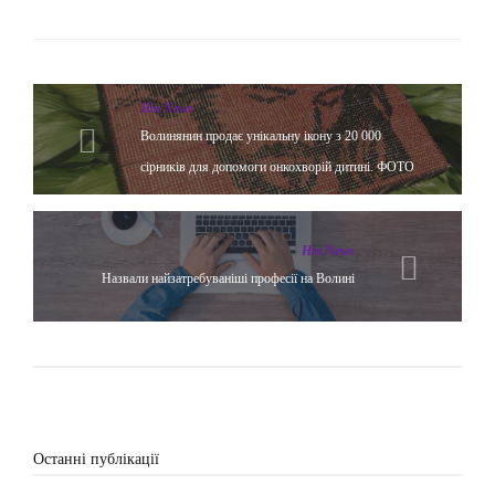
Hot News
Волинянин продає унікальну ікону з 20 000
сірників для допомоги онкохворій дитині. ФОТО
Hot News
Назвали найзатребуваніші професії на Волині
Останні публікації