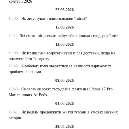
критерії 2026
22.06.2026
10:05
Як дегустувати односолодовий віскі?
15.06.2026
8:41
Які смаки піци стали найулюбленішими серед українців
12.06.2026
13:00
Як правильно зберігати суші після доставки, якщо не
плануєте їсти їх одразу
12:48
Флеболог: коли звертатися за наявності варикозу та
проблем із венами
09.06.2026
17:43
Оновлення року: тест-драйв флагмана iPhone 17 Pro
Max та нових AirPods
04.06.2026
17:41
Як водіям продовжити життя турбіні в умовах міських
заторів
29.05.2026