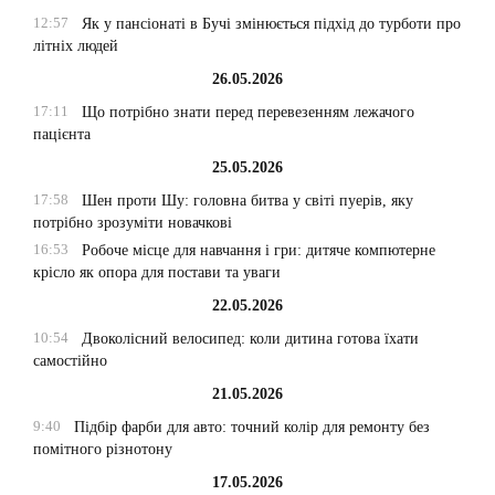
12:57
Як у пансіонаті в Бучі змінюється підхід до турботи про
літніх людей
26.05.2026
17:11
Що потрібно знати перед перевезенням лежачого
пацієнта
25.05.2026
17:58
Шен проти Шу: головна битва у світі пуерів, яку
потрібно зрозуміти новачкові
16:53
Робоче місце для навчання і гри: дитяче компютерне
крісло як опора для постави та уваги
22.05.2026
10:54
Двоколісний велосипед: коли дитина готова їхати
самостійно
21.05.2026
9:40
Підбір фарби для авто: точний колір для ремонту без
помітного різнотону
17.05.2026