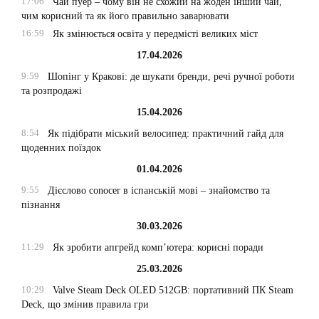
17:06
Чай пуер – чому він не схожий на жоден інший чай,
чим корисний та як його правильно заварювати
16:59
Як змінюється освіта у передмісті великих міст
17.04.2026
9:59
Шопінг у Кракові: де шукати бренди, речі ручної роботи
та розпродажі
15.04.2026
8:54
Як підібрати міський велосипед: практичний гайд для
щоденних поїздок
01.04.2026
9:55
Дієслово conocer в іспанській мові – знайомство та
пізнання
30.03.2026
11:29
Як зробити апгрейд комп’ютера: корисні поради
25.03.2026
10:29
Valve Steam Deck OLED 512GB: портативний ПК Steam
Deck, що змінив правила гри