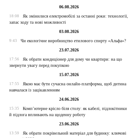
06.08.2026
18:08
Як змінилися електромобілі за останні роки: технології,
запас ходу та нові можливості
03.08.2026
9:43
Чи екологічне виробництво етилового спирту «Альфа»?
23.07.2026
17:56
Як обрати кондиціонер для дому чи квартири: на що
звернути увагу перед покупкою
15.07.2026
17:55
Якою має бути сучасна онлайн-платформа, щоб дитина
навчалася із зацікавленням
24.06.2026
15:35
Комп’ютерне крісло біля столу: як кабелі, підлокітники
й підлога впливають на щоденну роботу
23.06.2026
13:59
Як обрати покрівельний матеріал для будинку: ключові