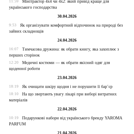
11:59
Мінітрактор 4х4 чи 4х2: який привід краще для
українського господарства
30.04.2026
9:53
Як організувати комфортний відпочинок на природі без
зайвих складнощів
24.04.2026
16:07
Тимчасова дружина: як обрати книгу, яка захоплює з
перших сторінок
12:20
Медичні костюми — як обрати якісний одяг для
щоденної роботи
23.04.2026
18:19
Як очищати шкіру щодня і не порушити її бар’єр
18:10
На що звертають увагу лікарі при виборі витратних
матеріалів
22.04.2026
10:19
Подарункові набори від українського бренду YAROMA
PARFUM
21.04.2026