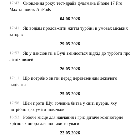
17:43
Оновлення року: тест-драйв флагмана iPhone 17 Pro
Max та нових AirPods
04.06.2026
17:41
Як водіям продовжити життя турбіні в умовах міських
заторів
29.05.2026
12:57
Як у пансіонаті в Бучі змінюється підхід до турботи про
літніх людей
26.05.2026
17:11
Що потрібно знати перед перевезенням лежачого
пацієнта
25.05.2026
17:58
Шен проти Шу: головна битва у світі пуерів, яку
потрібно зрозуміти новачкові
16:53
Робоче місце для навчання і гри: дитяче компютерне
крісло як опора для постави та уваги
22.05.2026