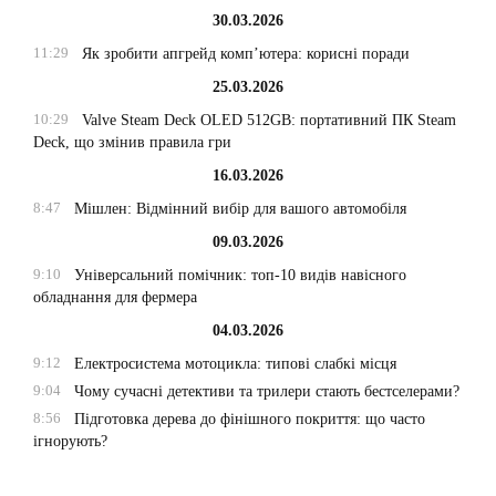
30.03.2026
11:29
Як зробити апгрейд комп’ютера: корисні поради
25.03.2026
10:29
Valve Steam Deck OLED 512GB: портативний ПК Steam
Deck, що змінив правила гри
16.03.2026
8:47
Мішлен: Відмінний вибір для вашого автомобіля
09.03.2026
9:10
Універсальний помічник: топ-10 видів навісного
обладнання для фермера
04.03.2026
9:12
Електросистема мотоцикла: типові слабкі місця
9:04
Чому сучасні детективи та трилери стають бестселерами?
8:56
Підготовка дерева до фінішного покриття: що часто
ігнорують?