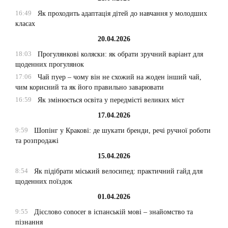
16:49
Як проходить адаптація дітей до навчання у молодших
класах
20.04.2026
18:03
Прогулянкові коляски: як обрати зручний варіант для
щоденних прогулянок
17:06
Чай пуер – чому він не схожий на жоден інший чай,
чим корисний та як його правильно заварювати
16:59
Як змінюється освіта у передмісті великих міст
17.04.2026
9:59
Шопінг у Кракові: де шукати бренди, речі ручної роботи
та розпродажі
15.04.2026
8:54
Як підібрати міський велосипед: практичний гайд для
щоденних поїздок
01.04.2026
9:55
Дієслово conocer в іспанській мові – знайомство та
пізнання