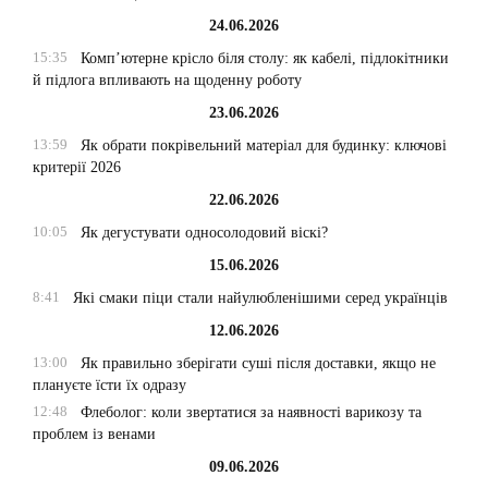
24.06.2026
15:35
Комп’ютерне крісло біля столу: як кабелі, підлокітники
й підлога впливають на щоденну роботу
23.06.2026
13:59
Як обрати покрівельний матеріал для будинку: ключові
критерії 2026
22.06.2026
10:05
Як дегустувати односолодовий віскі?
15.06.2026
8:41
Які смаки піци стали найулюбленішими серед українців
12.06.2026
13:00
Як правильно зберігати суші після доставки, якщо не
плануєте їсти їх одразу
12:48
Флеболог: коли звертатися за наявності варикозу та
проблем із венами
09.06.2026