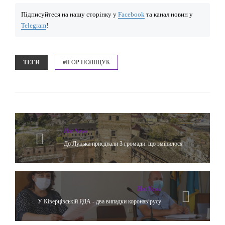
Підписуйтеся на нашу сторінку у
Facebook
та канал новин у
Telegram
!
ТЕГИ
#ІГОР ПОЛІЩУК
Hot News
До Луцька приєднали 3 громади: що змінилося
Hot News
У Ківерцівській РДА - два випадки коронавірусу