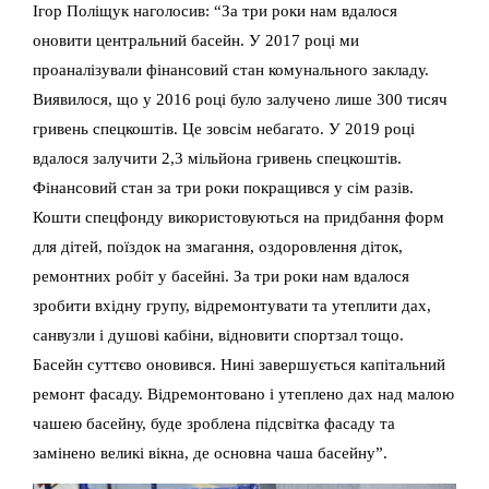
Ігор Поліщук наголосив: “За три роки нам вдалося
оновити центральний басейн. У 2017 році ми
проаналізували фінансовий стан комунального закладу.
Виявилося, що у 2016 році було залучено лише 300 тисяч
гривень спецкоштів. Це зовсім небагато. У 2019 році
вдалося залучити 2,3 мільйона гривень спецкоштів.
Фінансовий стан за три роки покращився у сім разів.
Кошти спецфонду використовуються на придбання форм
для дітей, поїздок на змагання, оздоровлення діток,
ремонтних робіт у басейні. За три роки нам вдалося
зробити вхідну групу, відремонтувати та утеплити дах,
санвузли і душові кабіни, відновити спортзал тощо.
Басейн суттєво оновився. Нині завершується капітальний
ремонт фасаду. Відремонтовано і утеплено дах над малою
чашею басейну, буде зроблена підсвітка фасаду та
замінено великі вікна, де основна чаша басейну”.