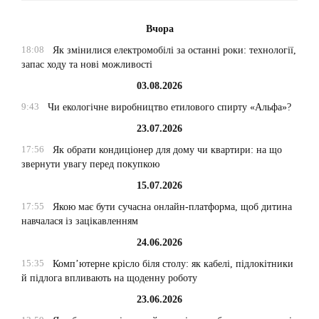
Вчора
18:08
Як змінилися електромобілі за останні роки: технології,
запас ходу та нові можливості
03.08.2026
9:43
Чи екологічне виробництво етилового спирту «Альфа»?
23.07.2026
17:56
Як обрати кондиціонер для дому чи квартири: на що
звернути увагу перед покупкою
15.07.2026
17:55
Якою має бути сучасна онлайн-платформа, щоб дитина
навчалася із зацікавленням
24.06.2026
15:35
Комп’ютерне крісло біля столу: як кабелі, підлокітники
й підлога впливають на щоденну роботу
23.06.2026