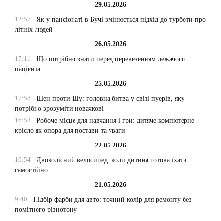
29.05.2026
12:57
Як у пансіонаті в Бучі змінюється підхід до турботи про
літніх людей
26.05.2026
17:11
Що потрібно знати перед перевезенням лежачого
пацієнта
25.05.2026
17:58
Шен проти Шу: головна битва у світі пуерів, яку
потрібно зрозуміти новачкові
16:53
Робоче місце для навчання і гри: дитяче компютерне
крісло як опора для постави та уваги
22.05.2026
10:54
Двоколісний велосипед: коли дитина готова їхати
самостійно
21.05.2026
9:40
Підбір фарби для авто: точний колір для ремонту без
помітного різнотону