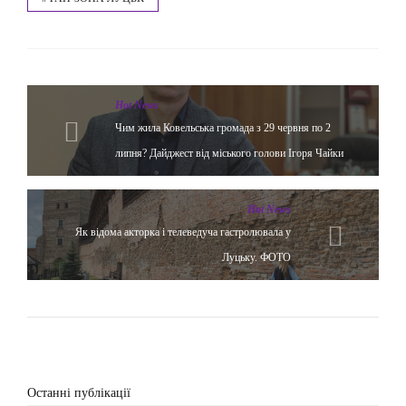
Hot News
Чим жила Ковельська громада з 29 червня по 2
липня? Дайджест від міського голови Ігоря Чайки
Hot News
Як відома акторка і телеведуча гастролювала у
Луцьку. ФОТО
Останні публікації