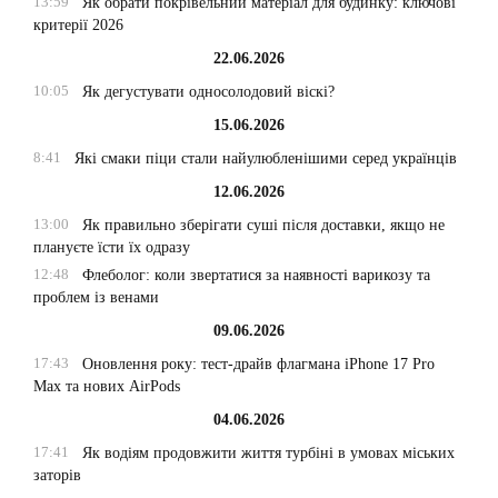
13:59
Як обрати покрівельний матеріал для будинку: ключові
критерії 2026
22.06.2026
10:05
Як дегустувати односолодовий віскі?
15.06.2026
8:41
Які смаки піци стали найулюбленішими серед українців
12.06.2026
13:00
Як правильно зберігати суші після доставки, якщо не
плануєте їсти їх одразу
12:48
Флеболог: коли звертатися за наявності варикозу та
проблем із венами
09.06.2026
17:43
Оновлення року: тест-драйв флагмана iPhone 17 Pro
Max та нових AirPods
04.06.2026
17:41
Як водіям продовжити життя турбіні в умовах міських
заторів