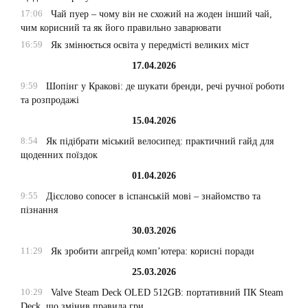
17:06
Чай пуер – чому він не схожий на жоден інший чай,
чим корисний та як його правильно заварювати
16:59
Як змінюється освіта у передмісті великих міст
17.04.2026
9:59
Шопінг у Кракові: де шукати бренди, речі ручної роботи
та розпродажі
15.04.2026
8:54
Як підібрати міський велосипед: практичний гайд для
щоденних поїздок
01.04.2026
9:55
Дієслово conocer в іспанській мові – знайомство та
пізнання
30.03.2026
11:29
Як зробити апгрейд комп’ютера: корисні поради
25.03.2026
10:29
Valve Steam Deck OLED 512GB: портативний ПК Steam
Deck, що змінив правила гри