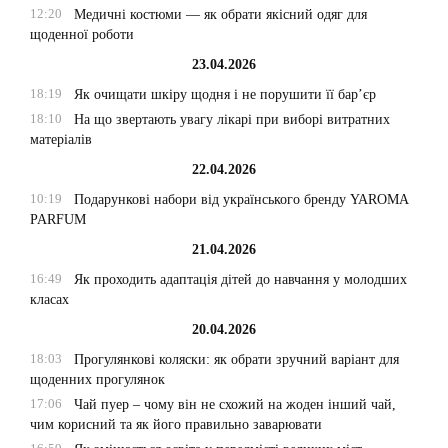
12:20
Медичні костюми — як обрати якісний одяг для
щоденної роботи
23.04.2026
18:19
Як очищати шкіру щодня і не порушити її бар’єр
18:10
На що звертають увагу лікарі при виборі витратних
матеріалів
22.04.2026
10:19
Подарункові набори від українського бренду YAROMA
PARFUM
21.04.2026
16:49
Як проходить адаптація дітей до навчання у молодших
класах
20.04.2026
18:03
Прогулянкові коляски: як обрати зручний варіант для
щоденних прогулянок
17:06
Чай пуер – чому він не схожий на жоден інший чай,
чим корисний та як його правильно заварювати