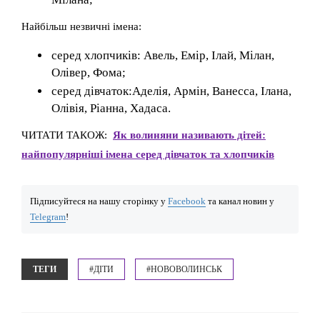
Найбільш незвичні імена:
серед хлопчиків: Авель, Емір, Ілай, Мілан,
Олівер, Фома;
серед дівчаток:Аделія, Армін, Ванесса, Ілана,
Олівія, Ріанна, Хадаса.
ЧИТАТИ ТАКОЖ:
Як волиняни називають дітей:
найпопулярніші імена серед дівчаток та хлопчиків
Підписуйтеся на нашу сторінку у
Facebook
та канал новин у
Telegram
!
ТЕГИ
#ДІТИ
#НОВОВОЛИНСЬК