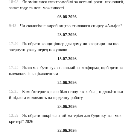
18:08
Як змінилися електромобілі за останні роки: технології,
запас ходу та нові можливості
03.08.2026
9:43
Чи екологічне виробництво етилового спирту «Альфа»?
23.07.2026
17:56
Як обрати кондиціонер для дому чи квартири: на що
звернути увагу перед покупкою
15.07.2026
17:55
Якою має бути сучасна онлайн-платформа, щоб дитина
навчалася із зацікавленням
24.06.2026
15:35
Комп’ютерне крісло біля столу: як кабелі, підлокітники
й підлога впливають на щоденну роботу
23.06.2026
13:59
Як обрати покрівельний матеріал для будинку: ключові
критерії 2026
22.06.2026