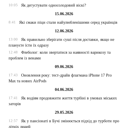
10:05
Як дегустувати односолодовий віскі?
15.06.2026
8:41
Які смаки піци стали найулюбленішими серед українців
12.06.2026
13:00
Як правильно зберігати суші після доставки, якщо не
плануєте їсти їх одразу
12:48
Флеболог: коли звертатися за наявності варикозу та
проблем із венами
09.06.2026
17:43
Оновлення року: тест-драйв флагмана iPhone 17 Pro
Max та нових AirPods
04.06.2026
17:41
Як водіям продовжити життя турбіні в умовах міських
заторів
29.05.2026
12:57
Як у пансіонаті в Бучі змінюється підхід до турботи про
літніх людей