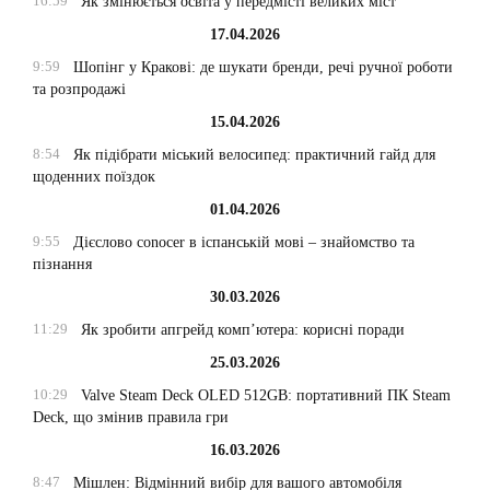
16:59
Як змінюється освіта у передмісті великих міст
17.04.2026
9:59
Шопінг у Кракові: де шукати бренди, речі ручної роботи
та розпродажі
15.04.2026
8:54
Як підібрати міський велосипед: практичний гайд для
щоденних поїздок
01.04.2026
9:55
Дієслово conocer в іспанській мові – знайомство та
пізнання
30.03.2026
11:29
Як зробити апгрейд комп’ютера: корисні поради
25.03.2026
10:29
Valve Steam Deck OLED 512GB: портативний ПК Steam
Deck, що змінив правила гри
16.03.2026
8:47
Мішлен: Відмінний вибір для вашого автомобіля