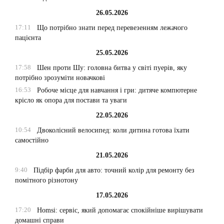
26.05.2026
17:11
Що потрібно знати перед перевезенням лежачого
пацієнта
25.05.2026
17:58
Шен проти Шу: головна битва у світі пуерів, яку
потрібно зрозуміти новачкові
16:53
Робоче місце для навчання і гри: дитяче компютерне
крісло як опора для постави та уваги
22.05.2026
10:54
Двоколісний велосипед: коли дитина готова їхати
самостійно
21.05.2026
9:40
Підбір фарби для авто: точний колір для ремонту без
помітного різнотону
17.05.2026
17:20
Homsi: сервіс, який допомагає спокійніше вирішувати
домашні справи