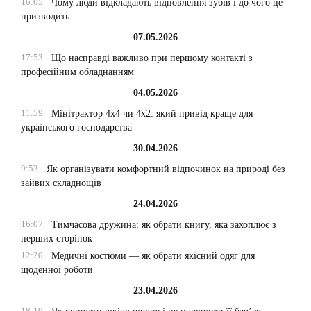
16:05
Чому люди відкладають відновлення зубів і до чого це
призводить
07.05.2026
17:53
Що насправді важливо при першому контакті з
професійним обладнанням
04.05.2026
11:59
Мінітрактор 4х4 чи 4х2: який привід краще для
українського господарства
30.04.2026
9:53
Як організувати комфортний відпочинок на природі без
зайвих складнощів
24.04.2026
16:07
Тимчасова дружина: як обрати книгу, яка захоплює з
перших сторінок
12:20
Медичні костюми — як обрати якісний одяг для
щоденної роботи
23.04.2026
18:19