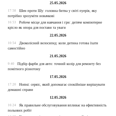
25.05.2026
17:58
Шен проти Шу: головна битва у світі пуерів, яку
потрібно зрозуміти новачкові
16:53
Робоче місце для навчання і гри: дитяче компютерне
крісло як опора для постави та уваги
22.05.2026
10:54
Двоколісний велосипед: коли дитина готова їхати
самостійно
21.05.2026
9:40
Підбір фарби для авто: точний колір для ремонту без
помітного різнотону
17.05.2026
17:20
Homsi: сервіс, який допомагає спокійніше вирішувати
домашні справи
12.05.2026
16:24
Як правильне обслуговування впливає на ефективність
польових робіт