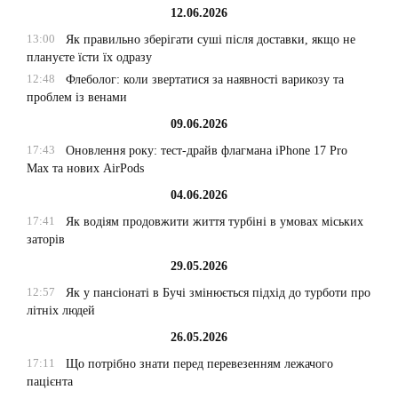
12.06.2026
13:00
Як правильно зберігати суші після доставки, якщо не
плануєте їсти їх одразу
12:48
Флеболог: коли звертатися за наявності варикозу та
проблем із венами
09.06.2026
17:43
Оновлення року: тест-драйв флагмана iPhone 17 Pro
Max та нових AirPods
04.06.2026
17:41
Як водіям продовжити життя турбіні в умовах міських
заторів
29.05.2026
12:57
Як у пансіонаті в Бучі змінюється підхід до турботи про
літніх людей
26.05.2026
17:11
Що потрібно знати перед перевезенням лежачого
пацієнта