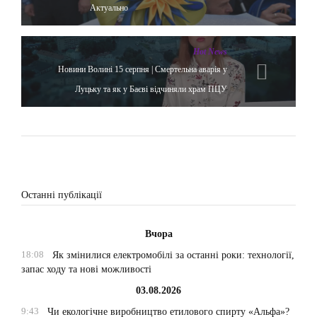
Актуально
Hot News
Новини Волині 15 серпня | Смертельна аварія у
Луцьку та як у Баєві відчиняли храм ПЦУ
Останні публікації
Вчора
18:08
Як змінилися електромобілі за останні роки: технології,
запас ходу та нові можливості
03.08.2026
9:43
Чи екологічне виробництво етилового спирту «Альфа»?