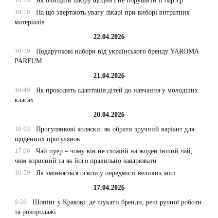
Як очищати шкіру щодня і не порушити її бар’єр
18:10
На що звертають увагу лікарі при виборі витратних
матеріалів
22.04.2026
10:19
Подарункові набори від українського бренду YAROMA
PARFUM
21.04.2026
16:49
Як проходить адаптація дітей до навчання у молодших
класах
20.04.2026
18:03
Прогулянкові коляски: як обрати зручний варіант для
щоденних прогулянок
17:06
Чай пуер – чому він не схожий на жоден інший чай,
чим корисний та як його правильно заварювати
16:59
Як змінюється освіта у передмісті великих міст
17.04.2026
9:59
Шопінг у Кракові: де шукати бренди, речі ручної роботи
та розпродажі