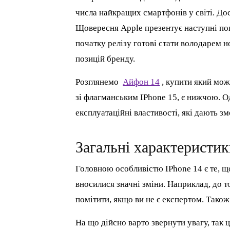
числа найкращих смартфонів у світі. До
Щовересня Apple презентує наступні пок
початку релізу готові стати володарем 
позицій бренду.
Розглянемо
Айфон 14
, купити який мож
зі флагманським IPhone 15, є нижчою. О
експлуатаційні властивості, які дають з
Загальні характеристи
Головною особливістю IPhone 14 є те, щ
вносилися значні зміни. Наприклад, до 
помітити, якщо ви не є експертом. Також
На що дійсно варто звернути увагу, так