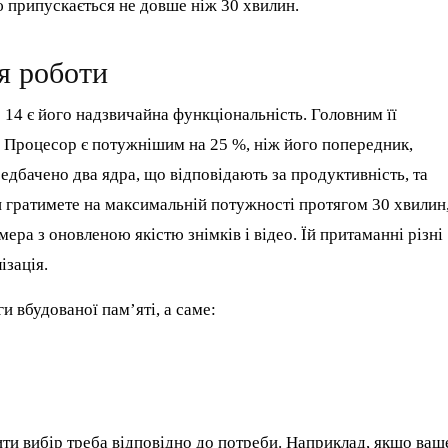
 припускається не довше ніж 30 хвилин.
я роботи
14 є його надзвичайна функціональність. Головним її
. Процесор є потужнішим на 25 %, ніж його попередник,
едбачено два ядра, що відповідають за продуктивність, та
ви гратимете на максимальній потужності протягом 30 хвилин
ера з оновленою якістю знімків і відео. Їй притаманні різні
ізація.
и вбудованої пам’яті, а саме:
ити вибір треба відповідно до потреби. Наприклад, якщо ваш