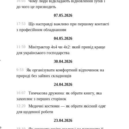
16:05
Чому люди відкладають відновлення зубів і
до чого це призводить
07.05.2026
17:53
Що насправді важливо при першому контакті
з професійним обладнанням
04.05.2026
11:59
Мінітрактор 4х4 чи 4х2: який привід краще
для українського господарства
,
30.04.2026
9:53
Як організувати комфортний відпочинок на
природі без зайвих складнощів
24.04.2026
16:07
Тимчасова дружина: як обрати книгу, яка
захоплює з перших сторінок
12:20
Медичні костюми — як обрати якісний одяг
для щоденної роботи
23.04.2026
е
18:19