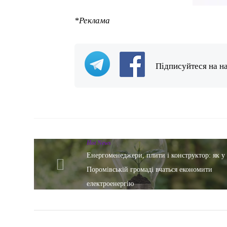
*Реклама
Підписуйтеся на н
Hot News
Енергоменеджери, плити і конструктор: як у
Поромівській громаді вчаться економити
електроенергію