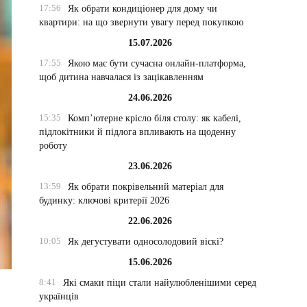
17:56
Як обрати кондиціонер для дому чи
квартири: на що звернути увагу перед покупкою
15.07.2026
17:55
Якою має бути сучасна онлайн-платформа,
щоб дитина навчалася із зацікавленням
24.06.2026
15:35
Комп’ютерне крісло біля столу: як кабелі,
підлокітники й підлога впливають на щоденну
роботу
23.06.2026
13:59
Як обрати покрівельний матеріал для
будинку: ключові критерії 2026
22.06.2026
10:05
Як дегустувати односолодовий віскі?
15.06.2026
8:41
Які смаки піци стали найулюбленішими серед
українців