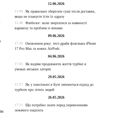
12.06.2026
13:00
Як правильно зберігати суші після доставки,
якщо не плануєте їсти їх одразу
х
12:48
Флеболог: коли звертатися за наявності
варикозу та проблем із венами
09.06.2026
о
17:43
Оновлення року: тест-драйв флагмана iPhone
17 Pro Max та нових AirPods
04.06.2026
17:41
Як водіям продовжити життя турбіні в
умовах міських заторів
29.05.2026
12:57
Як у пансіонаті в Бучі змінюється підхід до
турботи про літніх людей
26.05.2026
17:11
Що потрібно знати перед перевезенням
лежачого пацієнта
ти