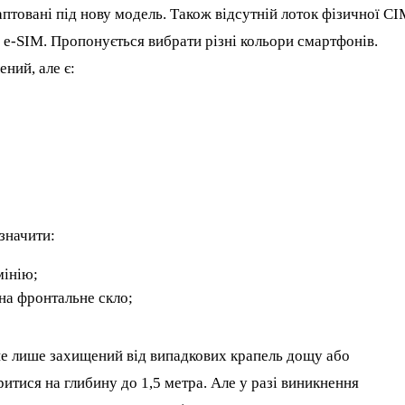
даптовані під нову модель. Також відсутній лоток фізичної СІ
х e-SIM. Пропонується вибрати різні кольори смартфонів.
ений, але є:
значити:
мінію;
 на фронтальне скло;
не лише захищений від випадкових крапель дощу або
итися на глибину до 1,5 метра. Але у разі виникнення