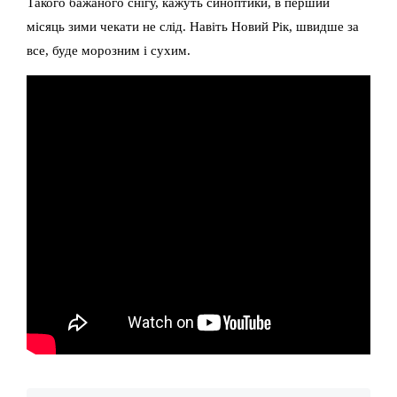
Такого бажаного снігу, кажуть синоптики, в перший
місяць зими чекати не слід. Навіть Новий Рік, швидше за
все, буде морозним і сухим.