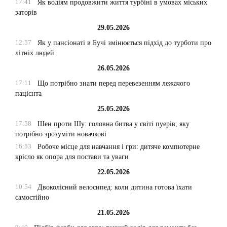
17:41
Як водіям продовжити життя турбіні в умовах міських
заторів
29.05.2026
12:57
Як у пансіонаті в Бучі змінюється підхід до турботи про
літніх людей
26.05.2026
17:11
Що потрібно знати перед перевезенням лежачого
пацієнта
25.05.2026
17:58
Шен проти Шу: головна битва у світі пуерів, яку
потрібно зрозуміти новачкові
16:53
Робоче місце для навчання і гри: дитяче компютерне
крісло як опора для постави та уваги
22.05.2026
10:54
Двоколісний велосипед: коли дитина готова їхати
самостійно
21.05.2026