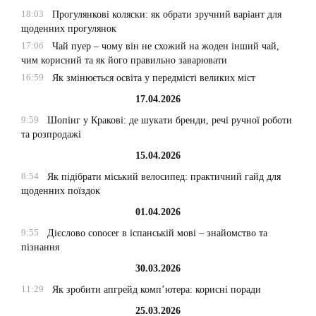
18:03
Прогулянкові коляски: як обрати зручний варіант для
щоденних прогулянок
17:06
Чай пуер – чому він не схожий на жоден інший чай,
чим корисний та як його правильно заварювати
16:59
Як змінюється освіта у передмісті великих міст
17.04.2026
9:59
Шопінг у Кракові: де шукати бренди, речі ручної роботи
та розпродажі
15.04.2026
8:54
Як підібрати міський велосипед: практичний гайд для
щоденних поїздок
01.04.2026
9:55
Дієслово conocer в іспанській мові – знайомство та
пізнання
30.03.2026
11:29
Як зробити апгрейд комп’ютера: корисні поради
25.03.2026