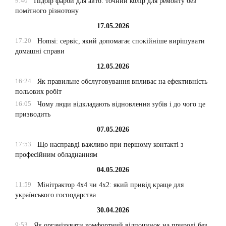
9:40
Підбір фарби для авто: точний колір для ремонту без
помітного різнотону
17.05.2026
17:20
Homsi: сервіс, який допомагає спокійніше вирішувати
домашні справи
12.05.2026
16:24
Як правильне обслуговування впливає на ефективність
польових робіт
16:05
Чому люди відкладають відновлення зубів і до чого це
призводить
07.05.2026
17:53
Що насправді важливо при першому контакті з
професійним обладнанням
04.05.2026
11:59
Мінітрактор 4х4 чи 4х2: який привід краще для
українського господарства
30.04.2026
9:53
Як організувати комфортний відпочинок на природі без