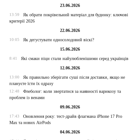
23.06.2026
13:59
Як обрати покрівельний матеріал для будинку: ключові
критерії 2026
22.06.2026
10:05
Як дегустувати односолодовий віскі?
15.06.2026
8:41
Які смаки піци стали найулюбленішими серед українців
12.06.2026
13:00
Як правильно зберігати суші після доставки, якщо не
плануєте їсти їх одразу
12:48
Флеболог: коли звертатися за наявності варикозу та
проблем із венами
09.06.2026
17:43
Оновлення року: тест-драйв флагмана iPhone 17 Pro
Max та нових AirPods
04.06.2026