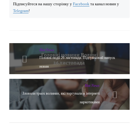
Підписуйтеся на нашу сторінку у
Facebook
та канал новин у
Telegram
!
Hot News
Головні події 26 листопада. Підсумковий випуск
новин
Hot News
Зловили трьох волинян, які торгували в інтернеті
наркотиками