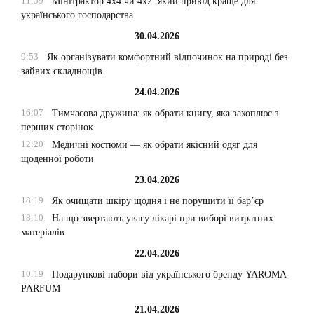
11:59
Мінітрактор 4х4 чи 4х2: який привід краще для
українського господарства
30.04.2026
9:53
Як організувати комфортний відпочинок на природі без
зайвих складнощів
24.04.2026
16:07
Тимчасова дружина: як обрати книгу, яка захоплює з
перших сторінок
12:20
Медичні костюми — як обрати якісний одяг для
щоденної роботи
23.04.2026
18:19
Як очищати шкіру щодня і не порушити її бар’єр
18:10
На що звертають увагу лікарі при виборі витратних
матеріалів
22.04.2026
10:19
Подарункові набори від українського бренду YAROMA
PARFUM
21.04.2026