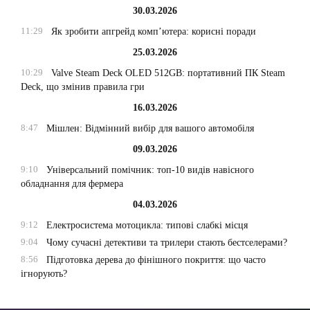
30.03.2026
11:29
Як зробити апгрейд комп’ютера: корисні поради
25.03.2026
10:29
Valve Steam Deck OLED 512GB: портативний ПК Steam
Deck, що змінив правила гри
16.03.2026
8:47
Мішлен: Відмінний вибір для вашого автомобіля
09.03.2026
9:10
Універсальний помічник: топ-10 видів навісного
обладнання для фермера
04.03.2026
9:12
Електросистема мотоцикла: типові слабкі місця
9:04
Чому сучасні детективи та трилери стають бестселерами?
8:56
Підготовка дерева до фінішного покриття: що часто
ігнорують?