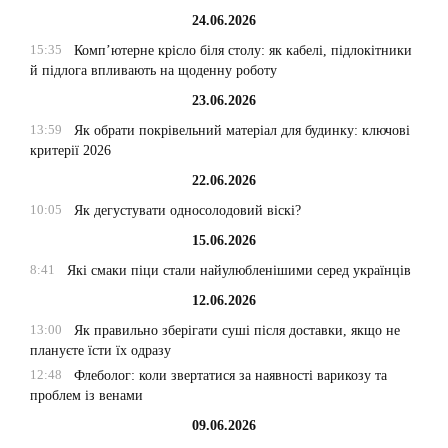
24.06.2026
15:35
Комп’ютерне крісло біля столу: як кабелі, підлокітники
й підлога впливають на щоденну роботу
23.06.2026
13:59
Як обрати покрівельний матеріал для будинку: ключові
критерії 2026
22.06.2026
10:05
Як дегустувати односолодовий віскі?
15.06.2026
8:41
Які смаки піци стали найулюбленішими серед українців
12.06.2026
13:00
Як правильно зберігати суші після доставки, якщо не
плануєте їсти їх одразу
12:48
Флеболог: коли звертатися за наявності варикозу та
проблем із венами
09.06.2026