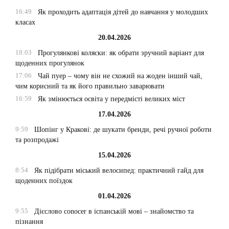
16:49
Як проходить адаптація дітей до навчання у молодших
класах
20.04.2026
18:03
Прогулянкові коляски: як обрати зручний варіант для
щоденних прогулянок
17:06
Чай пуер – чому він не схожий на жоден інший чай,
чим корисний та як його правильно заварювати
16:59
Як змінюється освіта у передмісті великих міст
17.04.2026
9:59
Шопінг у Кракові: де шукати бренди, речі ручної роботи
та розпродажі
15.04.2026
8:54
Як підібрати міський велосипед: практичний гайд для
щоденних поїздок
01.04.2026
9:55
Дієслово conocer в іспанській мові – знайомство та
пізнання