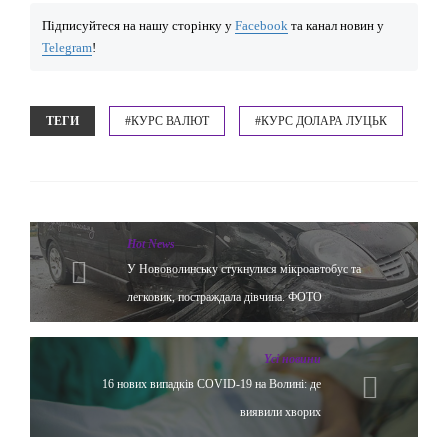
Підписуйтеся на нашу сторінку у
Facebook
та канал новин у
Telegram
!
ТЕГИ
#КУРС ВАЛЮТ
#КУРС ДОЛАРА ЛУЦЬК
Hot News
У Нововолинську стукнулися мікроавтобус та
легковик, постраждала дівчина. ФОТО
Yсі новини
16 нових випадків COVID-19 на Волині: де
виявили хворих