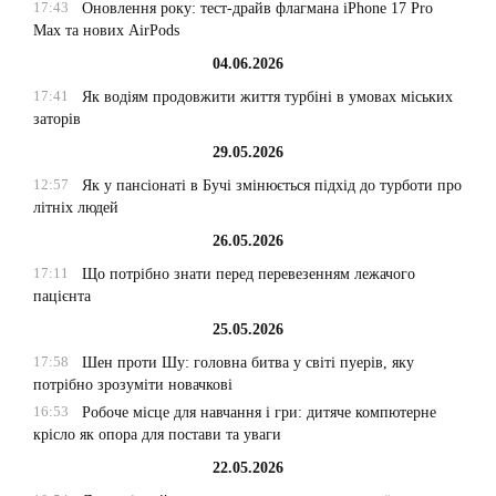
17:43
Оновлення року: тест-драйв флагмана iPhone 17 Pro
Max та нових AirPods
04.06.2026
17:41
Як водіям продовжити життя турбіні в умовах міських
заторів
29.05.2026
12:57
Як у пансіонаті в Бучі змінюється підхід до турботи про
літніх людей
26.05.2026
17:11
Що потрібно знати перед перевезенням лежачого
пацієнта
25.05.2026
17:58
Шен проти Шу: головна битва у світі пуерів, яку
потрібно зрозуміти новачкові
16:53
Робоче місце для навчання і гри: дитяче компютерне
крісло як опора для постави та уваги
22.05.2026