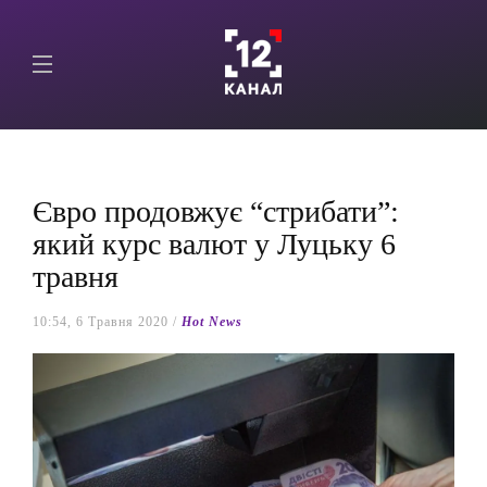
Євро продовжує “стрибати”:
який курс валют у Луцьку 6
травня
10:54, 6 Травня 2020 /
Hot News