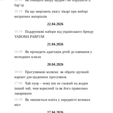
Як очищати шкіру щодня і не порушити її
бар’єр
18:10
На що звертають увагу лікарі при виборі
витратних матеріалів
22.04.2026
10:19
Подарункові набори від українського бренду
YAROMA PARFUM
21.04.2026
16:49
Як проходить адаптація дітей до навчання у
молодших класах
20.04.2026
18:03
Прогулянкові коляски: як обрати зручний
варіант для щоденних прогулянок
17:06
Чай пуер – чому він не схожий на жоден
інший чай, чим корисний та як його правильно
заварювати
16:59
Як змінюється освіта у передмісті великих
міст
17.04.2026