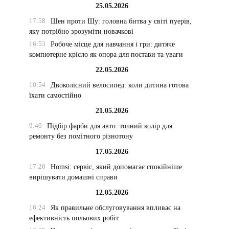
25.05.2026
17:58
Шен проти Шу: головна битва у світі пуерів,
яку потрібно зрозуміти новачкові
16:53
Робоче місце для навчання і гри: дитяче
компютерне крісло як опора для постави та уваги
22.05.2026
10:54
Двоколісний велосипед: коли дитина готова
їхати самостійно
21.05.2026
9:40
Підбір фарби для авто: точний колір для
ремонту без помітного різнотону
17.05.2026
17:20
Homsi: сервіс, який допомагає спокійніше
вирішувати домашні справи
12.05.2026
16:24
Як правильне обслуговування впливає на
ефективність польових робіт