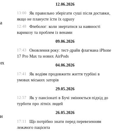
12.06.2026
13:00
Як правильно зберігати суші після доставки,
якщо не плануєте їсти їх одразу
на
12:48
Флеболог: коли звертатися за наявності
варикозу та проблем із венами
09.06.2026
17:43
Оновлення року: тест-драйв флагмана iPhone
17 Pro Max та нових AirPods
них
04.06.2026
17:41
Як водіям продовжити життя турбіні в
умовах міських заторів
29.05.2026
12:57
Як у пансіонаті в Бучі змінюється підхід до
турботи про літніх людей
26.05.2026
ти
17:11
Що потрібно знати перед перевезенням
лежачого пацієнта