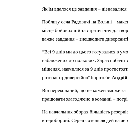
Як їм вдалося це завдання – дізнавалися
Поблизу села Радовичі на Волині – мак
місце бойових дій та стратегічну для во
важке завдання – знешкодити диверсанті
“Всі 9 днів ми до цього готувалися в 
наближених до польових. Зараз побачите,
мішенях, навчилися за 9 днів протистоя
роти контрдиверсійної боротьби
Андрій
Він переконаний, що не кожен зможе за т
працювати злагоджено в команді – потрі
На навчальних зборах більшість резервіс
в теробороні. Серед сотень людей на аер