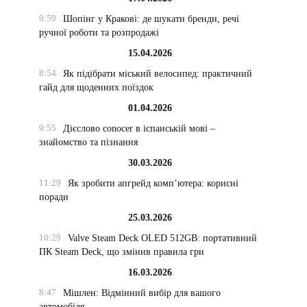
9:59
Шопінг у Кракові: де шукати бренди, речі
ручної роботи та розпродажі
15.04.2026
8:54
Як підібрати міський велосипед: практичний
гайд для щоденних поїздок
01.04.2026
9:55
Дієслово conocer в іспанській мові –
знайомство та пізнання
30.03.2026
11:29
Як зробити апгрейд комп’ютера: корисні
поради
25.03.2026
10:29
Valve Steam Deck OLED 512GB: портативний
ПК Steam Deck, що змінив правила гри
16.03.2026
8:47
Мішлен: Відмінний вибір для вашого
автомобіля