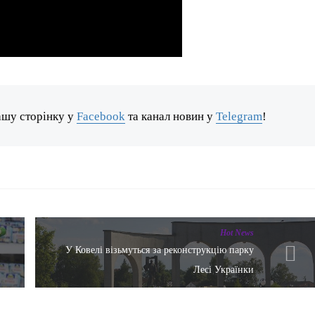
ашу сторінку у
Facebook
та канал новин у
Telegram
!
Hot News
У Ковелі візьмуться за реконструкцію парку
Лесі Українки