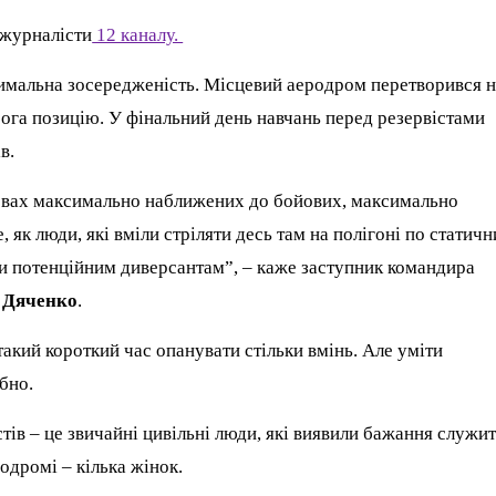
 журналісти
12 каналу.
симальна зосередженість. Місцевий аеродром перетворився 
рога позицію. У фінальний день навчань перед резервістами
в.
умовах максимально наближених до бойових, максимально
 як люди, які вміли стріляти десь там на полігоні по статич
ти потенційним диверсантам”, – каже заступник командира
 Дяченко
.
акий короткий час опанувати стільки вмінь. Але уміти
бно.
тів – це звичайні цивільні люди, які виявили бажання служи
одромі – кілька жінок.