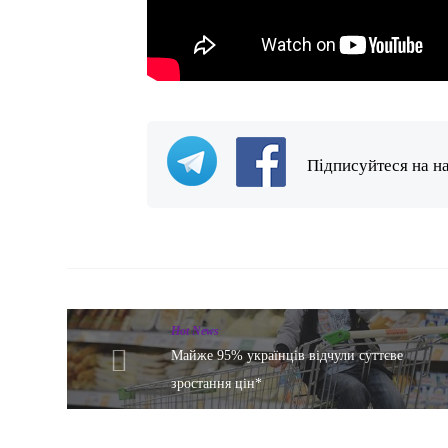
Підписуйтеся на н
Hot News
Майже 95% українців відчули суттєве
зростання цін*