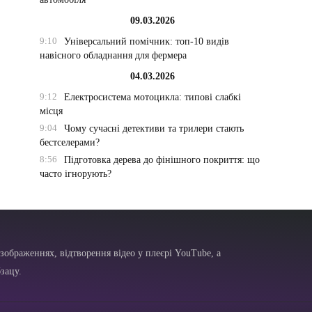
09.03.2026
9:10
Універсальний помічник: топ-10 видів
навісного обладнання для фермера
04.03.2026
9:12
Електросистема мотоцикла: типові слабкі
місця
9:04
Чому сучасні детективи та трилери стають
бестселерами?
8:56
Підготовка дерева до фінішного покриття: що
часто ігнорують?
зображеннях, відтворення відео у плеєрі YouTube, а
зацу.