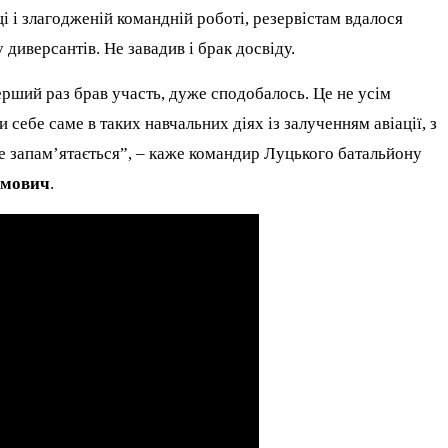
ці і злагодженій командній роботі, резервістам вдалося
 диверсантів. Не завадив і брак досвіду.
ерший раз брав участь, дуже сподобалось. Це не усім
 себе саме в таких навчальних діях із залученням авіації, з
це запам’ятається”, – каже командир Луцького батальйону
амович
.