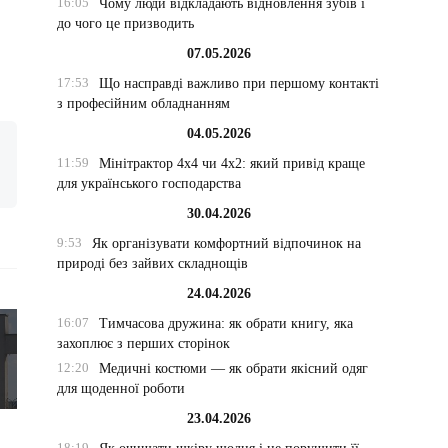
16:05
Чому люди відкладають відновлення зубів і
до чого це призводить
07.05.2026
17:53
Що насправді важливо при першому контакті
з професійним обладнанням
04.05.2026
11:59
Мінітрактор 4х4 чи 4х2: який привід краще
для українського господарства
30.04.2026
9:53
Як організувати комфортний відпочинок на
природі без зайвих складнощів
24.04.2026
16:07
Тимчасова дружина: як обрати книгу, яка
захоплює з перших сторінок
12:20
Медичні костюми — як обрати якісний одяг
для щоденної роботи
23.04.2026
18:19