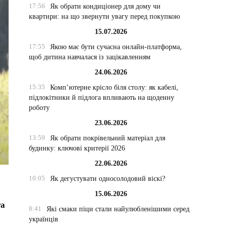
17:56
Як обрати кондиціонер для дому чи
квартири: на що звернути увагу перед покупкою
15.07.2026
17:55
Якою має бути сучасна онлайн-платформа,
щоб дитина навчалася із зацікавленням
24.06.2026
15:35
Комп’ютерне крісло біля столу: як кабелі,
підлокітники й підлога впливають на щоденну
роботу
23.06.2026
13:59
Як обрати покрівельний матеріал для
будинку: ключові критерії 2026
22.06.2026
10:05
Як дегустувати односолодовий віскі?
15.06.2026
та
8:41
Які смаки піци стали найулюбленішими серед
українців