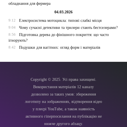
обладнання для фермера
04.03.2026
9:12
Електросистема мотоцикла: типові слабкі місця
9:04
Чому сучасні детективи та трилери стають бестселерами?
8:56
Підготовка дерева до фінішного покриття: що часто
ігнорують?
8:42
Подушки для вагітних: огляд форм і матеріалів
Copyright © 2025. Усі права захищені.
Використання матеріалів 12 каналу
дозволено за таких умов: збереження
логотипу на зображеннях, відтворення відео
у плеєрі YouTube, а також наявність
активного гіперпосилання на публікацію не
нижче другого абзацу.