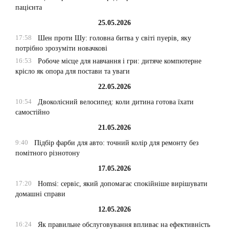
пацієнта
25.05.2026
17:58
Шен проти Шу: головна битва у світі пуерів, яку
потрібно зрозуміти новачкові
16:53
Робоче місце для навчання і гри: дитяче компютерне
крісло як опора для постави та уваги
22.05.2026
10:54
Двоколісний велосипед: коли дитина готова їхати
самостійно
21.05.2026
9:40
Підбір фарби для авто: точний колір для ремонту без
помітного різнотону
17.05.2026
17:20
Homsi: сервіс, який допомагає спокійніше вирішувати
домашні справи
12.05.2026
16:24
Як правильне обслуговування впливає на ефективність