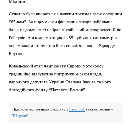
Міхеком.
Складно було впоратися з важким треком і легкомоторним
“65-кам”. За підсумками фінальних заїздів найбільше
балів у цьому класі набрав латвійський мотокросмен Яніс
Рейсуліс. А в класі мотоциклів 85 кубічних сантиметрів
переможцем етапу став його співвітчизник — Едвардс
Бідзанс.
Ковельський етап чемпіонату Європи мотокросу
традиційно відбувся за підтримки міської влади,
народного депутата України Степана Івахіва та його
благодійного фонду “Патріоти Волині”.
Підписуйтеся на нашу сторінку у
Facebook
та канал новин у
Telegram
!