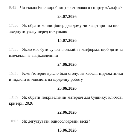
9:43
Чи екологічне виробництво етилового спирту «Альфа»?
23.07.2026
17:56
Як обрати кондиціонер для дому чи квартири: на що
звернути увагу перед покупкою
15.07.2026
17:55
Якою має бути сучасна онлайн-платформа, щоб дитина
навчалася із зацікавленням
24.06.2026
15:35
Комп’ютерне крісло біля столу: як кабелі, підлокітники
й підлога впливають на щоденну роботу
23.06.2026
13:59
Як обрати покрівельний матеріал для будинку: ключові
критерії 2026
22.06.2026
10:05
Як дегустувати односолодовий віскі?
15.06.2026