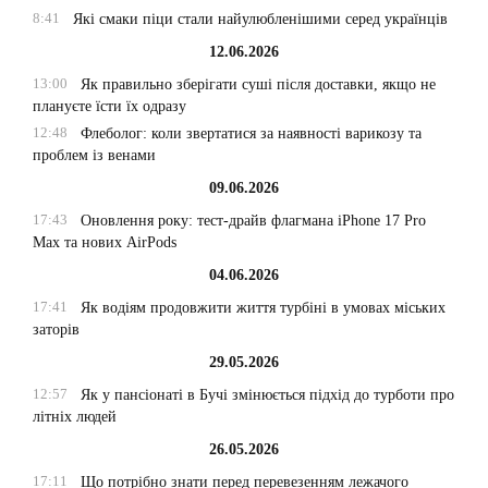
8:41
Які смаки піци стали найулюбленішими серед українців
12.06.2026
13:00
Як правильно зберігати суші після доставки, якщо не
плануєте їсти їх одразу
12:48
Флеболог: коли звертатися за наявності варикозу та
проблем із венами
09.06.2026
17:43
Оновлення року: тест-драйв флагмана iPhone 17 Pro
Max та нових AirPods
04.06.2026
17:41
Як водіям продовжити життя турбіні в умовах міських
заторів
29.05.2026
12:57
Як у пансіонаті в Бучі змінюється підхід до турботи про
літніх людей
26.05.2026
17:11
Що потрібно знати перед перевезенням лежачого