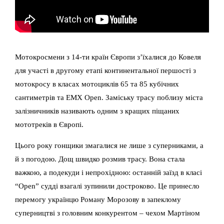
Мотокросмени з 14-ти країн Європи з’їхалися до Ковеля
для участі в другому етапі континентальної першості з
мотокросу в класах мотоциклів 65 та 85 кубічних
сантиметрів та EMX Open. Заміську трасу поблизу міста
залізничників називають одним з кращих піщаних
мототреків в Європі.
Цього року гонщики змагалися не лише з суперниками, а
й з погодою. Дощ швидко розмив трасу. Вона стала
важкою, а подекуди і непрохідною: останній заїзд в класі
“Open” судді взагалі зупинили достроково. Це принесло
перемогу українцю Роману Морозову в запеклому
суперництві з головним конкурентом – чехом Мартіном