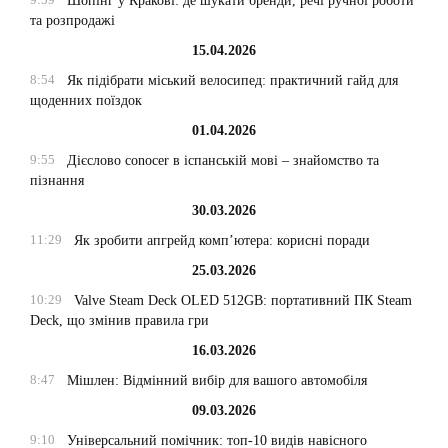
Шопінг у Кракові: де шукати бренди, речі ручної роботи
та розпродажі
15.04.2026
8:54
Як підібрати міський велосипед: практичний гайд для
щоденних поїздок
01.04.2026
9:55
Дієслово conocer в іспанській мові – знайомство та
пізнання
30.03.2026
11:29
Як зробити апгрейд комп’ютера: корисні поради
25.03.2026
10:29
Valve Steam Deck OLED 512GB: портативний ПК Steam
Deck, що змінив правила гри
16.03.2026
8:47
Мішлен: Відмінний вибір для вашого автомобіля
09.03.2026
9:10
Універсальний помічник: топ-10 видів навісного