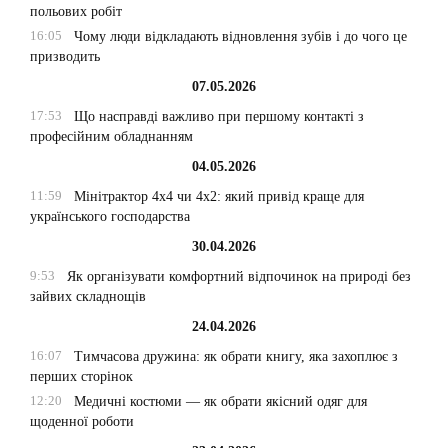
польових робіт
16:05
Чому люди відкладають відновлення зубів і до чого це
призводить
07.05.2026
17:53
Що насправді важливо при першому контакті з
професійним обладнанням
04.05.2026
11:59
Мінітрактор 4х4 чи 4х2: який привід краще для
українського господарства
30.04.2026
9:53
Як організувати комфортний відпочинок на природі без
зайвих складнощів
24.04.2026
16:07
Тимчасова дружина: як обрати книгу, яка захоплює з
перших сторінок
12:20
Медичні костюми — як обрати якісний одяг для
щоденної роботи