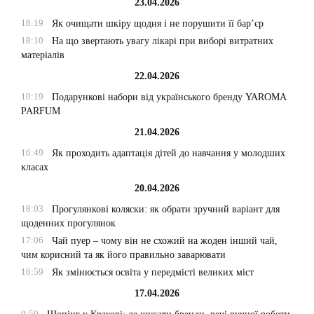
23.04.2026
18:19
Як очищати шкіру щодня і не порушити її бар’єр
18:10
На що звертають увагу лікарі при виборі витратних
матеріалів
22.04.2026
10:19
Подарункові набори від українського бренду YAROMA
PARFUM
21.04.2026
16:49
Як проходить адаптація дітей до навчання у молодших
класах
20.04.2026
18:03
Прогулянкові коляски: як обрати зручний варіант для
щоденних прогулянок
17:06
Чай пуер – чому він не схожий на жоден інший чай,
чим корисний та як його правильно заварювати
16:59
Як змінюється освіта у передмісті великих міст
17.04.2026
9:59