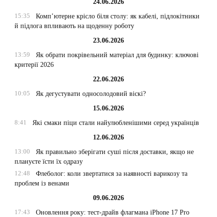
24.06.2026
15:35
Комп’ютерне крісло біля столу: як кабелі, підлокітники
й підлога впливають на щоденну роботу
23.06.2026
13:59
Як обрати покрівельний матеріал для будинку: ключові
критерії 2026
22.06.2026
10:05
Як дегустувати односолодовий віскі?
15.06.2026
8:41
Які смаки піци стали найулюбленішими серед українців
12.06.2026
13:00
Як правильно зберігати суші після доставки, якщо не
плануєте їсти їх одразу
12:48
Флеболог: коли звертатися за наявності варикозу та
проблем із венами
09.06.2026
17:43
Оновлення року: тест-драйв флагмана iPhone 17 Pro