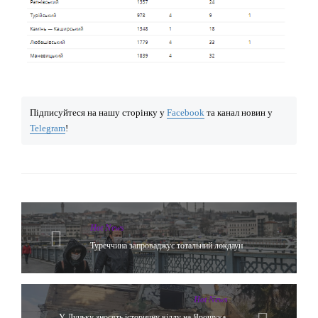
Підписуйтеся на нашу сторінку у
Facebook
та канал новин у
Telegram
!
Hot News
Туреччина запроваджує тотальний локдаун
Hot News
У Луцьку зносять історичну віллу на Ярощука.