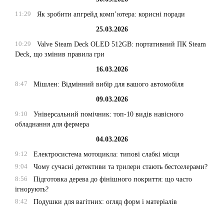
11:29
Як зробити апгрейд комп’ютера: корисні поради
25.03.2026
10:29
Valve Steam Deck OLED 512GB: портативний ПК Steam
Deck, що змінив правила гри
16.03.2026
8:47
Мішлен: Відмінний вибір для вашого автомобіля
09.03.2026
9:10
Універсальний помічник: топ-10 видів навісного
обладнання для фермера
04.03.2026
9:12
Електросистема мотоцикла: типові слабкі місця
9:04
Чому сучасні детективи та трилери стають бестселерами?
8:56
Підготовка дерева до фінішного покриття: що часто
ігнорують?
8:42
Подушки для вагітних: огляд форм і матеріалів