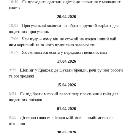
16:49
Як проходить адаптація дітей до навчання у молодших
класах
20.04.2026
18:03
Прогулянкові коляски: як обрати зручний варіант для
щоденних прогулянок
17:06
Чай пуер – чому він не схожий на жоден інший чай,
чим корисний та як його правильно заварювати
16:59
Як змінюється освіта у передмісті великих міст
17.04.2026
9:59
Шопінг у Кракові: де шукати бренди, речі ручної роботи
та розпродажі
15.04.2026
8:54
Як підібрати міський велосипед: практичний гайд для
щоденних поїздок
01.04.2026
9:55
Дієслово conocer в іспанській мові – знайомство та
пізнання
30.03.2026