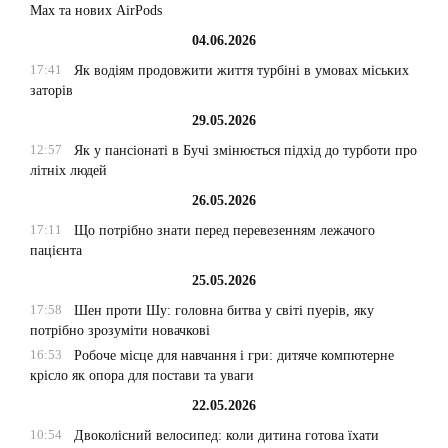
Max та нових AirPods
04.06.2026
17:41
Як водіям продовжити життя турбіні в умовах міських
заторів
29.05.2026
12:57
Як у пансіонаті в Бучі змінюється підхід до турботи про
літніх людей
26.05.2026
17:11
Що потрібно знати перед перевезенням лежачого
пацієнта
25.05.2026
17:58
Шен проти Шу: головна битва у світі пуерів, яку
потрібно зрозуміти новачкові
16:53
Робоче місце для навчання і гри: дитяче компютерне
крісло як опора для постави та уваги
22.05.2026
10:54
Двоколісний велосипед: коли дитина готова їхати