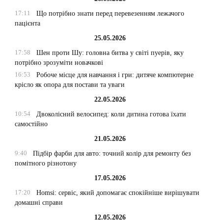
17:11
Що потрібно знати перед перевезенням лежачого
пацієнта
25.05.2026
17:58
Шен проти Шу: головна битва у світі пуерів, яку
потрібно зрозуміти новачкові
16:53
Робоче місце для навчання і гри: дитяче компютерне
крісло як опора для постави та уваги
22.05.2026
10:54
Двоколісний велосипед: коли дитина готова їхати
самостійно
21.05.2026
9:40
Підбір фарби для авто: точний колір для ремонту без
помітного різнотону
17.05.2026
17:20
Homsi: сервіс, який допомагає спокійніше вирішувати
домашні справи
12.05.2026