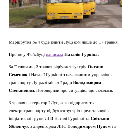
Маршрутка № 4 буде їздити Луцьком лише до 17 травня.
Про це у Фейсбуці
написала
Наталія Гуркіна.
За її словами, 2 травня відбулася зустріч
Оксани
Семенюк
і Наталії Гуркіної з начальником управління
транспорту Луцької міської ради
Володимиром
Степановим
. Поговорили про ситуацію, що склалася.
3 травня на території Луцького підприємства
електротранспорту відбулася зустріч представників
ініціативної групи ЛПЗ Наталі Гуркіної та
Світлани
Яблончук
з директором ЛПЄ В
олодимиром Пуцом
та