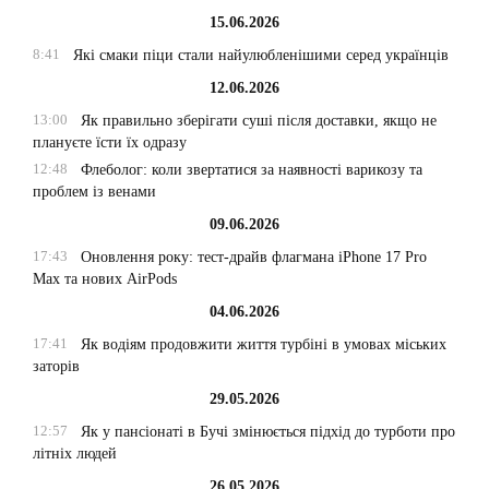
15.06.2026
8:41
Які смаки піци стали найулюбленішими серед українців
12.06.2026
13:00
Як правильно зберігати суші після доставки, якщо не
плануєте їсти їх одразу
12:48
Флеболог: коли звертатися за наявності варикозу та
проблем із венами
09.06.2026
17:43
Оновлення року: тест-драйв флагмана iPhone 17 Pro
Max та нових AirPods
04.06.2026
17:41
Як водіям продовжити життя турбіні в умовах міських
заторів
29.05.2026
12:57
Як у пансіонаті в Бучі змінюється підхід до турботи про
літніх людей
26.05.2026