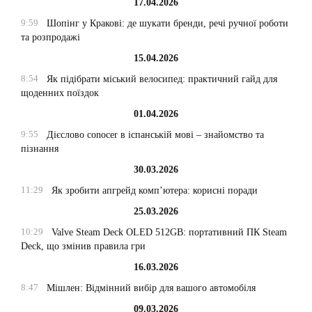
17.04.2026
9:59
Шопінг у Кракові: де шукати бренди, речі ручної роботи
та розпродажі
15.04.2026
8:54
Як підібрати міський велосипед: практичний гайд для
щоденних поїздок
01.04.2026
9:55
Дієслово conocer в іспанській мові – знайомство та
пізнання
30.03.2026
11:29
Як зробити апгрейд комп’ютера: корисні поради
25.03.2026
10:29
Valve Steam Deck OLED 512GB: портативний ПК Steam
Deck, що змінив правила гри
16.03.2026
8:47
Мішлен: Відмінний вибір для вашого автомобіля
09.03.2026