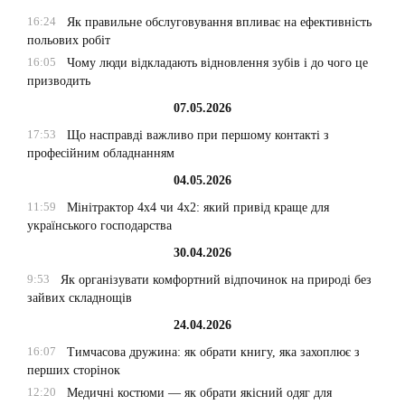
16:24
Як правильне обслуговування впливає на ефективність
польових робіт
16:05
Чому люди відкладають відновлення зубів і до чого це
призводить
07.05.2026
17:53
Що насправді важливо при першому контакті з
професійним обладнанням
04.05.2026
11:59
Мінітрактор 4х4 чи 4х2: який привід краще для
українського господарства
30.04.2026
9:53
Як організувати комфортний відпочинок на природі без
зайвих складнощів
24.04.2026
16:07
Тимчасова дружина: як обрати книгу, яка захоплює з
перших сторінок
12:20
Медичні костюми — як обрати якісний одяг для