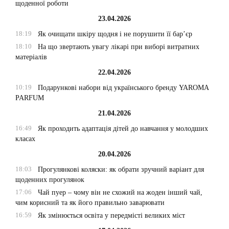
щоденної роботи
23.04.2026
18:19
Як очищати шкіру щодня і не порушити її бар’єр
18:10
На що звертають увагу лікарі при виборі витратних
матеріалів
22.04.2026
10:19
Подарункові набори від українського бренду YAROMA
PARFUM
21.04.2026
16:49
Як проходить адаптація дітей до навчання у молодших
класах
20.04.2026
18:03
Прогулянкові коляски: як обрати зручний варіант для
щоденних прогулянок
17:06
Чай пуер – чому він не схожий на жоден інший чай,
чим корисний та як його правильно заварювати
16:59
Як змінюється освіта у передмісті великих міст