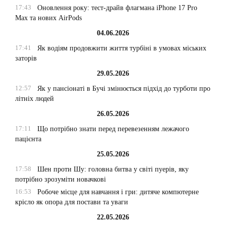
17:43
Оновлення року: тест-драйв флагмана iPhone 17 Pro
Max та нових AirPods
04.06.2026
17:41
Як водіям продовжити життя турбіні в умовах міських
заторів
29.05.2026
12:57
Як у пансіонаті в Бучі змінюється підхід до турботи про
літніх людей
26.05.2026
17:11
Що потрібно знати перед перевезенням лежачого
пацієнта
25.05.2026
17:58
Шен проти Шу: головна битва у світі пуерів, яку
потрібно зрозуміти новачкові
16:53
Робоче місце для навчання і гри: дитяче компютерне
крісло як опора для постави та уваги
22.05.2026