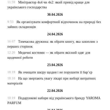
11:59
Мінітрактор 4х4 чи 4х2: який привід краще для
українського господарства
30.04.2026
9:53
Як організувати комфортний відпочинок на природі без
зайвих складнощів
24.04.2026
16:07
Тимчасова дружина: як обрати книгу, яка захоплює з
перших сторінок
12:20
Медичні костюми — як обрати якісний одяг для
щоденної роботи
23.04.2026
18:19
Як очищати шкіру щодня і не порушити її бар’єр
18:10
На що звертають увагу лікарі при виборі витратних
матеріалів
22.04.2026
10:19
Подарункові набори від українського бренду YAROMA
PARFUM