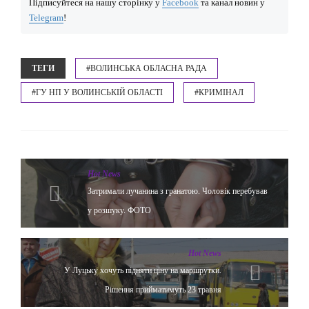
Підписуйтеся на нашу сторінку у
Facebook
та канал новин у
Telegram
!
ТЕГИ
#ВОЛИНСЬКА ОБЛАСНА РАДА
#ГУ НП У ВОЛИНСЬКІЙ ОБЛАСТІ
#КРИМІНАЛ
Hot News
Затримали лучанина з гранатою. Чоловік перебував
у розшуку. ФОТО
Hot News
У Луцьку хочуть підняти ціну на маршрутки.
Рішення прийматимуть 23 травня