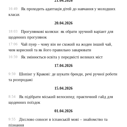
21.04.2026
16:49
Як проходить адаптація дітей до навчання у молодших
класах
20.04.2026
18:03
Прогулянкові коляски: як обрати зручний варіант для
щоденних прогулянок
17:06
Чай пуер – чому він не схожий на жоден інший чай,
чим корисний та як його правильно заварювати
16:59
Як змінюється освіта у передмісті великих міст
17.04.2026
9:59
Шопінг у Кракові: де шукати бренди, речі ручної роботи
та розпродажі
15.04.2026
8:54
Як підібрати міський велосипед: практичний гайд для
щоденних поїздок
01.04.2026
9:55
Дієслово conocer в іспанській мові – знайомство та
пізнання