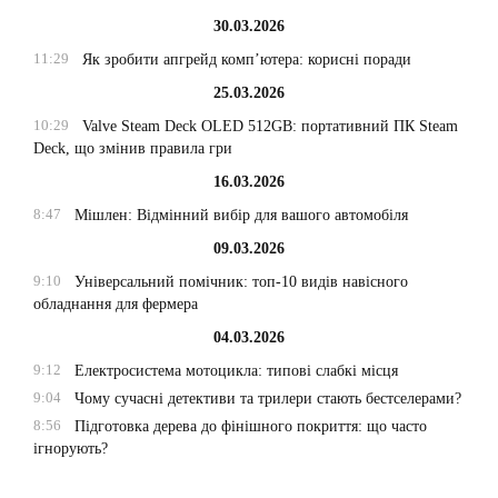
30.03.2026
11:29
Як зробити апгрейд комп’ютера: корисні поради
25.03.2026
10:29
Valve Steam Deck OLED 512GB: портативний ПК Steam
Deck, що змінив правила гри
16.03.2026
8:47
Мішлен: Відмінний вибір для вашого автомобіля
09.03.2026
9:10
Універсальний помічник: топ-10 видів навісного
обладнання для фермера
04.03.2026
9:12
Електросистема мотоцикла: типові слабкі місця
9:04
Чому сучасні детективи та трилери стають бестселерами?
8:56
Підготовка дерева до фінішного покриття: що часто
ігнорують?