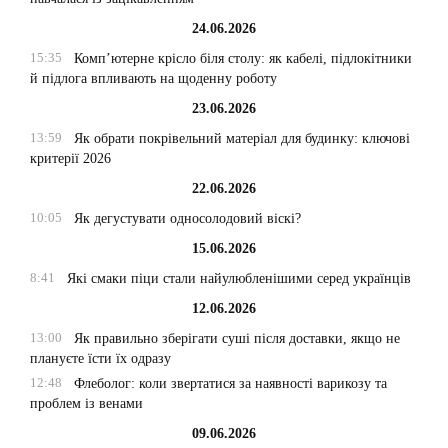
24.06.2026
15:35
Комп’ютерне крісло біля столу: як кабелі, підлокітники
й підлога впливають на щоденну роботу
23.06.2026
13:59
Як обрати покрівельний матеріал для будинку: ключові
критерії 2026
22.06.2026
10:05
Як дегустувати односолодовий віскі?
15.06.2026
8:41
Які смаки піци стали найулюбленішими серед українців
12.06.2026
13:00
Як правильно зберігати суші після доставки, якщо не
плануєте їсти їх одразу
12:48
Флеболог: коли звертатися за наявності варикозу та
проблем із венами
09.06.2026