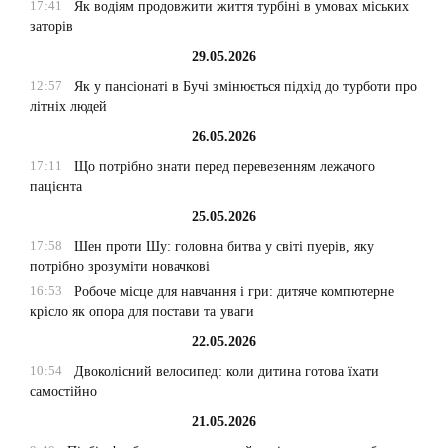
17:41
Як водіям продовжити життя турбіні в умовах міських
заторів
29.05.2026
12:57
Як у пансіонаті в Бучі змінюється підхід до турботи про
літніх людей
26.05.2026
17:11
Що потрібно знати перед перевезенням лежачого
пацієнта
25.05.2026
17:58
Шен проти Шу: головна битва у світі пуерів, яку
потрібно зрозуміти новачкові
16:53
Робоче місце для навчання і гри: дитяче компютерне
крісло як опора для постави та уваги
22.05.2026
10:54
Двоколісний велосипед: коли дитина готова їхати
самостійно
21.05.2026