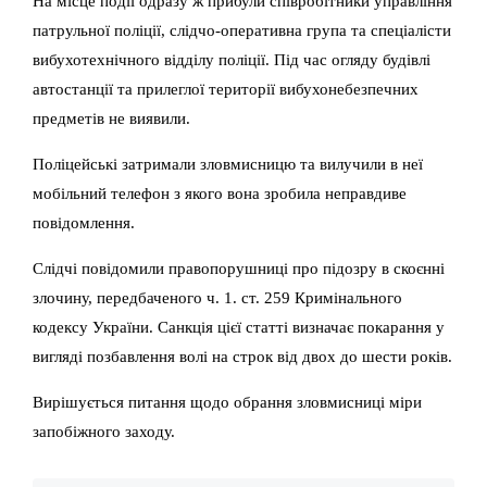
На місце події одразу ж прибули співробітники управління
патрульної поліції, слідчо-оперативна група та спеціалісти
вибухотехнічного відділу поліції. Під час огляду будівлі
автостанції та прилеглої території вибухонебезпечних
предметів не виявили.
Поліцейські затримали зловмисницю та вилучили в неї
мобільний телефон з якого вона зробила неправдиве
повідомлення.
Слідчі повідомили правопорушниці про підозру в скоєнні
злочину, передбаченого ч. 1. ст. 259 Кримінального
кодексу України. Санкція цієї статті визначає покарання у
вигляді позбавлення волі на строк від двох до шести років.
Вирішується питання щодо обрання зловмисниці міри
запобіжного заходу.