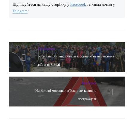
Підписуйтеся на нашу сторінку у
Facebook
та канал новин у
Telegram
!
Yсі новини
У селі на Волині провели в останню путь учасника
війни на Сході
Hot News
На Волині мотоцикл в'їхав в легковик, є
постраждалі