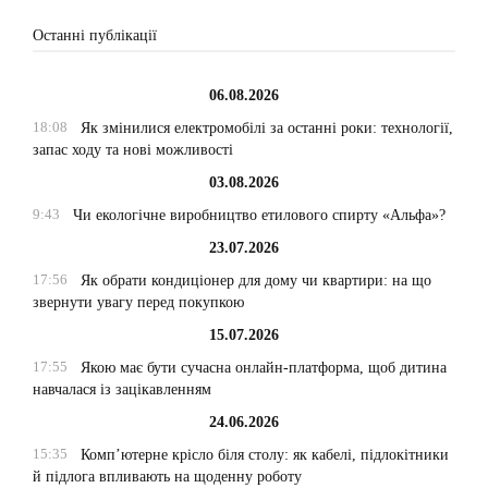
Останні публікації
06.08.2026
18:08
Як змінилися електромобілі за останні роки: технології,
запас ходу та нові можливості
03.08.2026
9:43
Чи екологічне виробництво етилового спирту «Альфа»?
23.07.2026
17:56
Як обрати кондиціонер для дому чи квартири: на що
звернути увагу перед покупкою
15.07.2026
17:55
Якою має бути сучасна онлайн-платформа, щоб дитина
навчалася із зацікавленням
24.06.2026
15:35
Комп’ютерне крісло біля столу: як кабелі, підлокітники
й підлога впливають на щоденну роботу