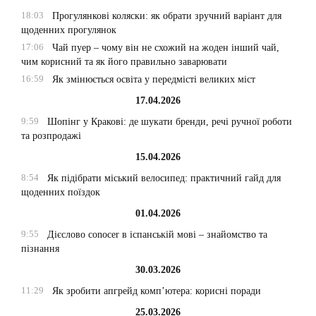
18:03
Прогулянкові коляски: як обрати зручний варіант для
щоденних прогулянок
17:06
Чай пуер – чому він не схожий на жоден інший чай,
чим корисний та як його правильно заварювати
16:59
Як змінюється освіта у передмісті великих міст
17.04.2026
9:59
Шопінг у Кракові: де шукати бренди, речі ручної роботи
та розпродажі
15.04.2026
8:54
Як підібрати міський велосипед: практичний гайд для
щоденних поїздок
01.04.2026
9:55
Дієслово conocer в іспанській мові – знайомство та
пізнання
30.03.2026
11:29
Як зробити апгрейд комп’ютера: корисні поради
25.03.2026