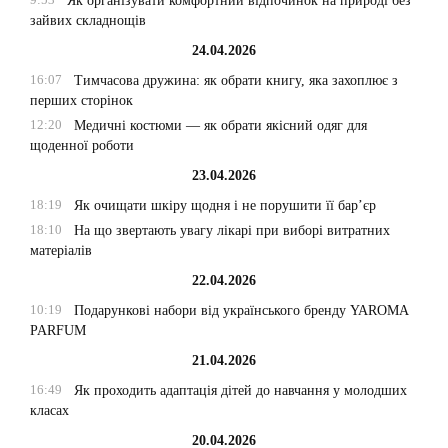
Як організувати комфортний відпочинок на природі без
зайвих складнощів
24.04.2026
16:07
Тимчасова дружина: як обрати книгу, яка захоплює з
перших сторінок
12:20
Медичні костюми — як обрати якісний одяг для
щоденної роботи
23.04.2026
18:19
Як очищати шкіру щодня і не порушити її бар’єр
18:10
На що звертають увагу лікарі при виборі витратних
матеріалів
22.04.2026
10:19
Подарункові набори від українського бренду YAROMA
PARFUM
21.04.2026
16:49
Як проходить адаптація дітей до навчання у молодших
класах
20.04.2026