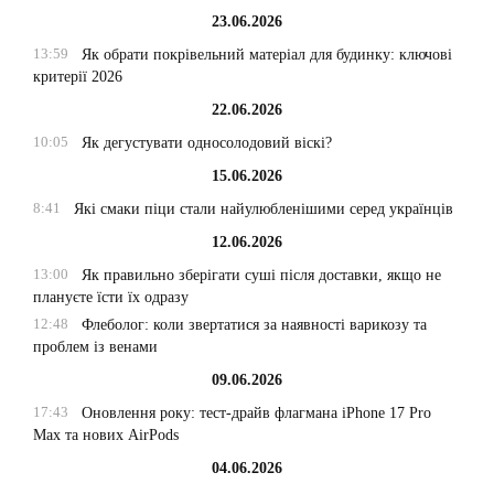
23.06.2026
13:59
Як обрати покрівельний матеріал для будинку: ключові
критерії 2026
22.06.2026
10:05
Як дегустувати односолодовий віскі?
15.06.2026
8:41
Які смаки піци стали найулюбленішими серед українців
12.06.2026
13:00
Як правильно зберігати суші після доставки, якщо не
плануєте їсти їх одразу
12:48
Флеболог: коли звертатися за наявності варикозу та
проблем із венами
09.06.2026
17:43
Оновлення року: тест-драйв флагмана iPhone 17 Pro
Max та нових AirPods
04.06.2026