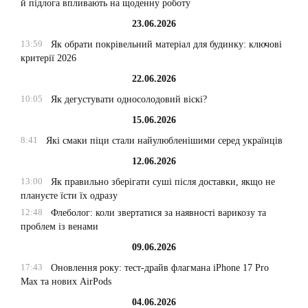
й підлога впливають на щоденну роботу
23.06.2026
13:59
Як обрати покрівельний матеріал для будинку: ключові
критерії 2026
22.06.2026
10:05
Як дегустувати односолодовий віскі?
15.06.2026
8:41
Які смаки піци стали найулюбленішими серед українців
12.06.2026
13:00
Як правильно зберігати суші після доставки, якщо не
плануєте їсти їх одразу
12:48
Флеболог: коли звертатися за наявності варикозу та
проблем із венами
09.06.2026
17:43
Оновлення року: тест-драйв флагмана iPhone 17 Pro
Max та нових AirPods
04.06.2026