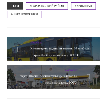
ТЕГИ
#ГОРОХІВСЬКИЙ РАЙОН
#КРИМІНАЛ
#СЕЛО НОВОСІЛКИ
Hot News
Хмельницьким їздитимуть новенькі 10 автобусів і
10 тролейбусів луцького заводу. ФОТО
Hot News
Через "Ягодин" везли контрабанду на понад 13
мільйонів гривень. ФОТО