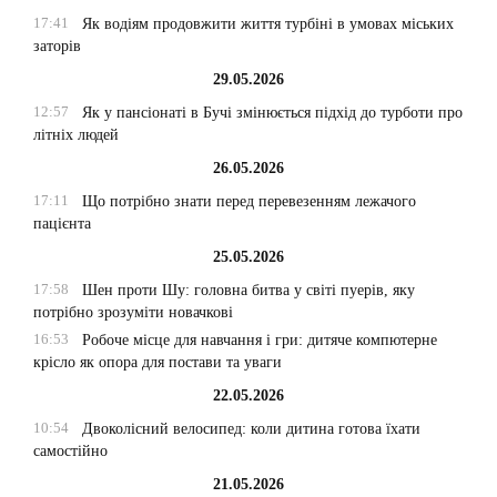
17:41
Як водіям продовжити життя турбіні в умовах міських
заторів
29.05.2026
12:57
Як у пансіонаті в Бучі змінюється підхід до турботи про
літніх людей
26.05.2026
17:11
Що потрібно знати перед перевезенням лежачого
пацієнта
25.05.2026
17:58
Шен проти Шу: головна битва у світі пуерів, яку
потрібно зрозуміти новачкові
16:53
Робоче місце для навчання і гри: дитяче компютерне
крісло як опора для постави та уваги
22.05.2026
10:54
Двоколісний велосипед: коли дитина готова їхати
самостійно
21.05.2026