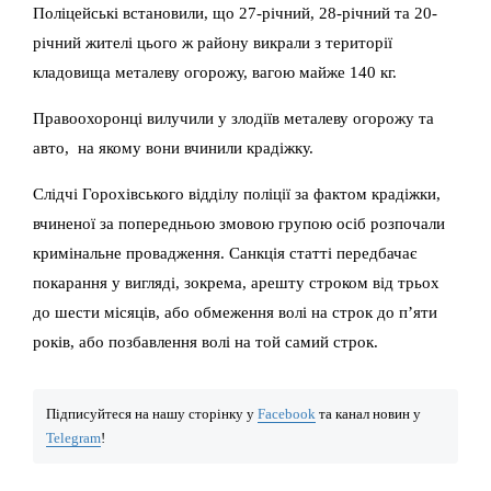
Поліцейські встановили, що 27-річний, 28-річний та 20-
річний жителі цього ж району викрали з території
кладовища металеву огорожу, вагою майже 140 кг.
Правоохоронці вилучили у злодіїв металеву огорожу та
авто, на якому вони вчинили крадіжку.
Слідчі Горохівського відділу поліції за фактом крадіжки,
вчиненої за попередньою змовою групою осіб розпочали
кримінальне провадження. Санкція статті передбачає
покарання у вигляді, зокрема, арешту строком від трьох
до шести місяців, або обмеження волі на строк до п’яти
років, або позбавлення волі на той самий строк.
Підписуйтеся на нашу сторінку у
Facebook
та канал новин у
Telegram
!