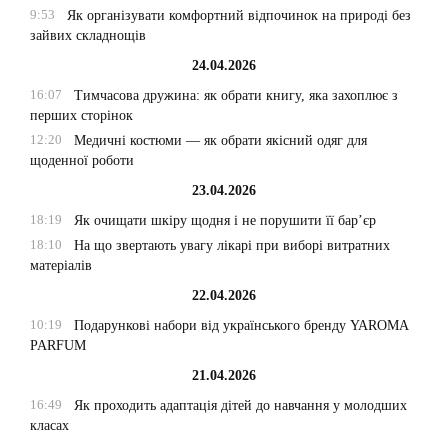
9:53
Як організувати комфортний відпочинок на природі без
зайвих складнощів
24.04.2026
16:07
Тимчасова дружина: як обрати книгу, яка захоплює з
перших сторінок
12:20
Медичні костюми — як обрати якісний одяг для
щоденної роботи
23.04.2026
18:19
Як очищати шкіру щодня і не порушити її бар’єр
18:10
На що звертають увагу лікарі при виборі витратних
матеріалів
22.04.2026
10:19
Подарункові набори від українського бренду YAROMA
PARFUM
21.04.2026
16:49
Як проходить адаптація дітей до навчання у молодших
класах