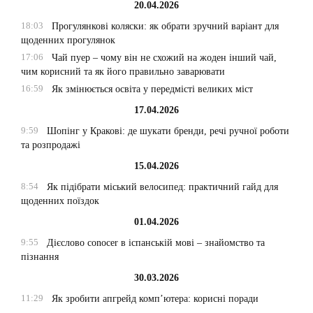
20.04.2026
18:03
Прогулянкові коляски: як обрати зручний варіант для
щоденних прогулянок
17:06
Чай пуер – чому він не схожий на жоден інший чай,
чим корисний та як його правильно заварювати
16:59
Як змінюється освіта у передмісті великих міст
17.04.2026
9:59
Шопінг у Кракові: де шукати бренди, речі ручної роботи
та розпродажі
15.04.2026
8:54
Як підібрати міський велосипед: практичний гайд для
щоденних поїздок
01.04.2026
9:55
Дієслово conocer в іспанській мові – знайомство та
пізнання
30.03.2026
11:29
Як зробити апгрейд комп’ютера: корисні поради