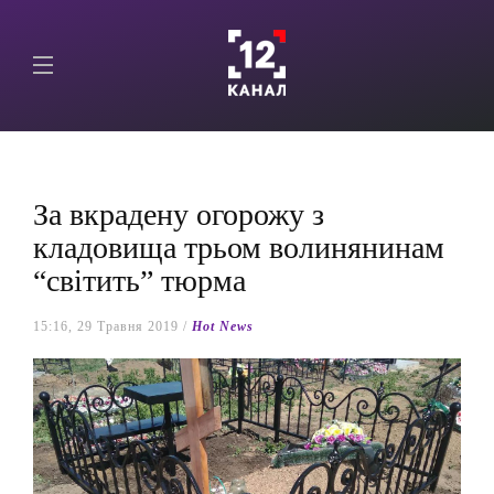
За вкрадену огорожу з
кладовища трьом волинянинам
“світить” тюрма
15:16, 29 Травня 2019 /
Hot News