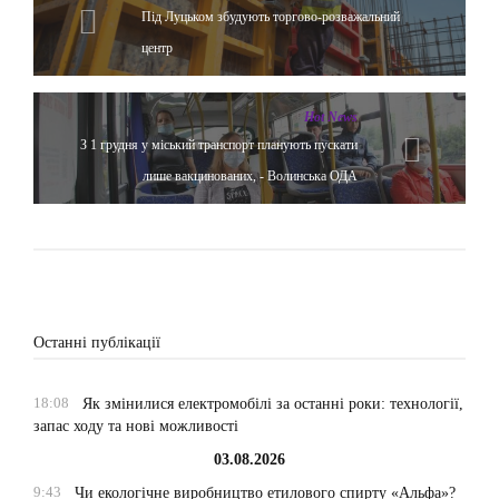
Під Луцьком збудують торгово-розважальний
центр
Hot News
З 1 грудня у міський транспорт планують пускати
лише вакцинованих, - Волинська ОДА
Останні публікації
18:08
Як змінилися електромобілі за останні роки: технології,
запас ходу та нові можливості
03.08.2026
9:43
Чи екологічне виробництво етилового спирту «Альфа»?