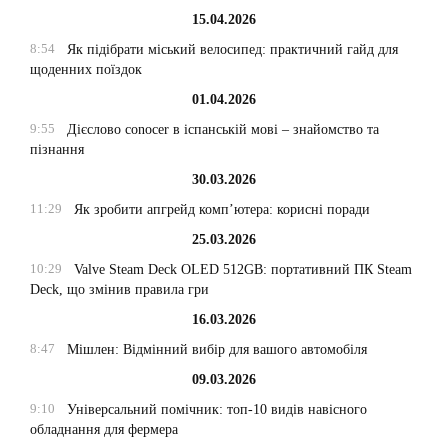
15.04.2026
8:54
Як підібрати міський велосипед: практичний гайд для
щоденних поїздок
01.04.2026
9:55
Дієслово conocer в іспанській мові – знайомство та
пізнання
30.03.2026
11:29
Як зробити апгрейд комп’ютера: корисні поради
25.03.2026
10:29
Valve Steam Deck OLED 512GB: портативний ПК Steam
Deck, що змінив правила гри
16.03.2026
8:47
Мішлен: Відмінний вибір для вашого автомобіля
09.03.2026
9:10
Універсальний помічник: топ-10 видів навісного
обладнання для фермера