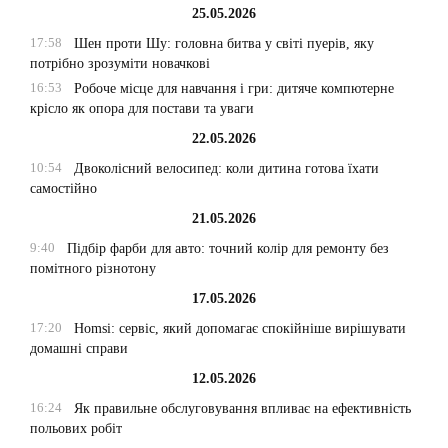
25.05.2026
17:58
Шен проти Шу: головна битва у світі пуерів, яку
потрібно зрозуміти новачкові
16:53
Робоче місце для навчання і гри: дитяче компютерне
крісло як опора для постави та уваги
22.05.2026
10:54
Двоколісний велосипед: коли дитина готова їхати
самостійно
21.05.2026
9:40
Підбір фарби для авто: точний колір для ремонту без
помітного різнотону
17.05.2026
17:20
Homsi: сервіс, який допомагає спокійніше вирішувати
домашні справи
12.05.2026
16:24
Як правильне обслуговування впливає на ефективність
польових робіт