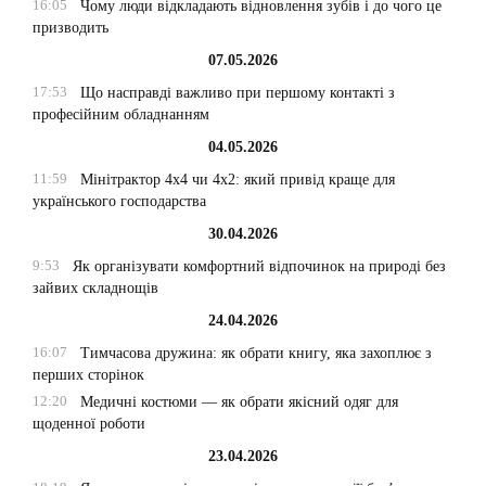
16:05
Чому люди відкладають відновлення зубів і до чого це
призводить
07.05.2026
17:53
Що насправді важливо при першому контакті з
професійним обладнанням
04.05.2026
11:59
Мінітрактор 4х4 чи 4х2: який привід краще для
українського господарства
30.04.2026
9:53
Як організувати комфортний відпочинок на природі без
зайвих складнощів
24.04.2026
16:07
Тимчасова дружина: як обрати книгу, яка захоплює з
перших сторінок
12:20
Медичні костюми — як обрати якісний одяг для
щоденної роботи
23.04.2026