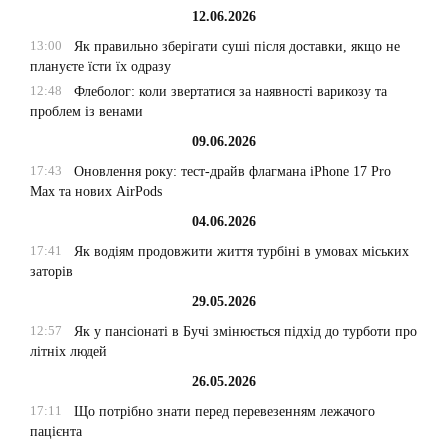
12.06.2026
13:00
Як правильно зберігати суші після доставки, якщо не
плануєте їсти їх одразу
12:48
Флеболог: коли звертатися за наявності варикозу та
проблем із венами
09.06.2026
17:43
Оновлення року: тест-драйв флагмана iPhone 17 Pro
Max та нових AirPods
04.06.2026
17:41
Як водіям продовжити життя турбіні в умовах міських
заторів
29.05.2026
12:57
Як у пансіонаті в Бучі змінюється підхід до турботи про
літніх людей
26.05.2026
17:11
Що потрібно знати перед перевезенням лежачого
пацієнта