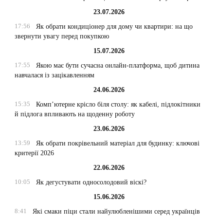
23.07.2026
17:56
Як обрати кондиціонер для дому чи квартири: на що
звернути увагу перед покупкою
15.07.2026
17:55
Якою має бути сучасна онлайн-платформа, щоб дитина
навчалася із зацікавленням
24.06.2026
15:35
Комп’ютерне крісло біля столу: як кабелі, підлокітники
й підлога впливають на щоденну роботу
23.06.2026
13:59
Як обрати покрівельний матеріал для будинку: ключові
критерії 2026
22.06.2026
10:05
Як дегустувати односолодовий віскі?
15.06.2026
8:41
Які смаки піци стали найулюбленішими серед українців