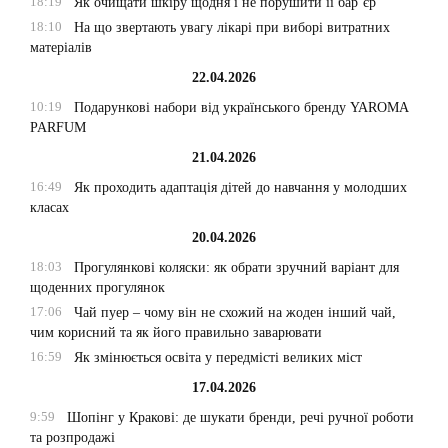
18:19
Як очищати шкіру щодня і не порушити її бар’єр
18:10
На що звертають увагу лікарі при виборі витратних
матеріалів
22.04.2026
10:19
Подарункові набори від українського бренду YAROMA
PARFUM
21.04.2026
16:49
Як проходить адаптація дітей до навчання у молодших
класах
20.04.2026
18:03
Прогулянкові коляски: як обрати зручний варіант для
щоденних прогулянок
17:06
Чай пуер – чому він не схожий на жоден інший чай,
чим корисний та як його правильно заварювати
16:59
Як змінюється освіта у передмісті великих міст
17.04.2026
9:59
Шопінг у Кракові: де шукати бренди, речі ручної роботи
та розпродажі