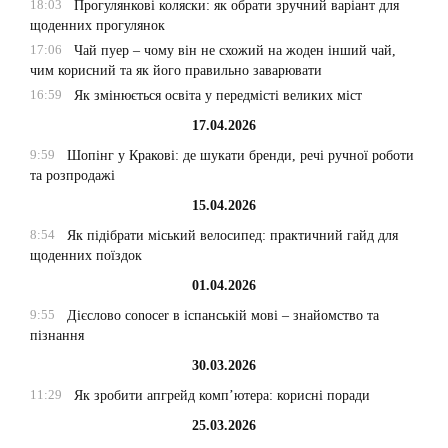
18:03
Прогулянкові коляски: як обрати зручний варіант для
щоденних прогулянок
17:06
Чай пуер – чому він не схожий на жоден інший чай,
чим корисний та як його правильно заварювати
16:59
Як змінюється освіта у передмісті великих міст
17.04.2026
9:59
Шопінг у Кракові: де шукати бренди, речі ручної роботи
та розпродажі
15.04.2026
8:54
Як підібрати міський велосипед: практичний гайд для
щоденних поїздок
01.04.2026
9:55
Дієслово conocer в іспанській мові – знайомство та
пізнання
30.03.2026
11:29
Як зробити апгрейд комп’ютера: корисні поради
25.03.2026