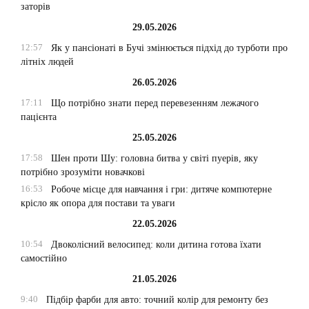
заторів
29.05.2026
12:57
Як у пансіонаті в Бучі змінюється підхід до турботи про
літніх людей
26.05.2026
17:11
Що потрібно знати перед перевезенням лежачого
пацієнта
25.05.2026
17:58
Шен проти Шу: головна битва у світі пуерів, яку
потрібно зрозуміти новачкові
16:53
Робоче місце для навчання і гри: дитяче компютерне
крісло як опора для постави та уваги
22.05.2026
10:54
Двоколісний велосипед: коли дитина готова їхати
самостійно
21.05.2026
9:40
Підбір фарби для авто: точний колір для ремонту без