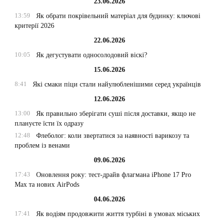
23.06.2026
13:59
Як обрати покрівельний матеріал для будинку: ключові
критерії 2026
22.06.2026
10:05
Як дегустувати односолодовий віскі?
15.06.2026
8:41
Які смаки піци стали найулюбленішими серед українців
12.06.2026
13:00
Як правильно зберігати суші після доставки, якщо не
плануєте їсти їх одразу
12:48
Флеболог: коли звертатися за наявності варикозу та
проблем із венами
09.06.2026
17:43
Оновлення року: тест-драйв флагмана iPhone 17 Pro
Max та нових AirPods
04.06.2026
17:41
Як водіям продовжити життя турбіні в умовах міських