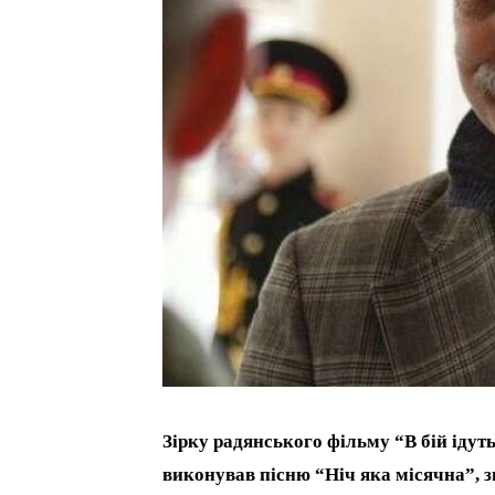
Зірку радянського фільму “В бій ідут
виконував пісню “Ніч яка місячна”, 