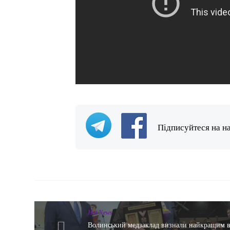
Підписуйтеся на н
Hot News
Волинський медзаклад визнали найкращим 