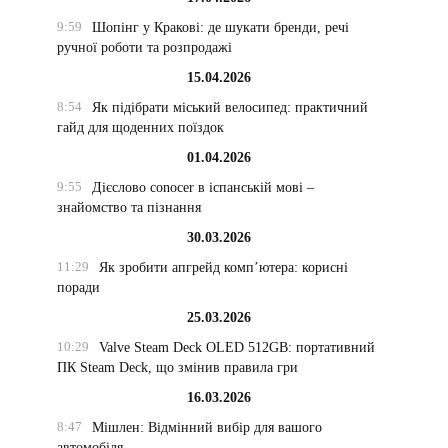
9:59
Шопінг у Кракові: де шукати бренди, речі
ручної роботи та розпродажі
15.04.2026
8:54
Як підібрати міський велосипед: практичний
гайд для щоденних поїздок
01.04.2026
9:55
Дієслово conocer в іспанській мові –
знайомство та пізнання
30.03.2026
11:29
Як зробити апгрейд комп’ютера: корисні
поради
25.03.2026
10:29
Valve Steam Deck OLED 512GB: портативний
ПК Steam Deck, що змінив правила гри
16.03.2026
8:47
Мішлен: Відмінний вибір для вашого
автомобіля