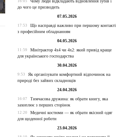
16:05
Чому люди відкладають відновлення зубів і
до чого це призводить
07.05.2026
17:53
Що насправді важливо при першому контакті
з професійним обладнанням
04.05.2026
11:59
Мінітрактор 4х4 чи 4х2: який привід краще
для українського господарства
30.04.2026
9:53
Як організувати комфортний відпочинок на
природі без зайвих складнощів
24.04.2026
16:07
Тимчасова дружина: як обрати книгу, яка
захоплює з перших сторінок
12:20
Медичні костюми — як обрати якісний одяг
для щоденної роботи
23.04.2026
18:19