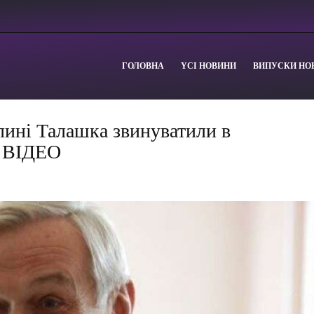
ГОЛОВНА
YСІ НОВИНИ
ВИПУСКИ НО
лині Талашка звинуватили в
. ВІДЕО