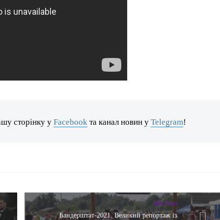
ашу сторінку у
Facebook
та канал новин у
Telegram
!
Hot News
в
Бандерштат-2021. Великий репортаж із