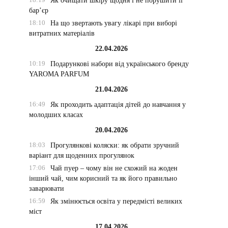
Як очищати шкіру щодня і не порушити її
бар’єр
18:10
На що звертають увагу лікарі при виборі
витратних матеріалів
22.04.2026
10:19
Подарункові набори від українського бренду
YAROMA PARFUM
21.04.2026
16:49
Як проходить адаптація дітей до навчання у
молодших класах
20.04.2026
18:03
Прогулянкові коляски: як обрати зручний
варіант для щоденних прогулянок
17:06
Чай пуер – чому він не схожий на жоден
інший чай, чим корисний та як його правильно
заварювати
16:59
Як змінюється освіта у передмісті великих
міст
17.04.2026