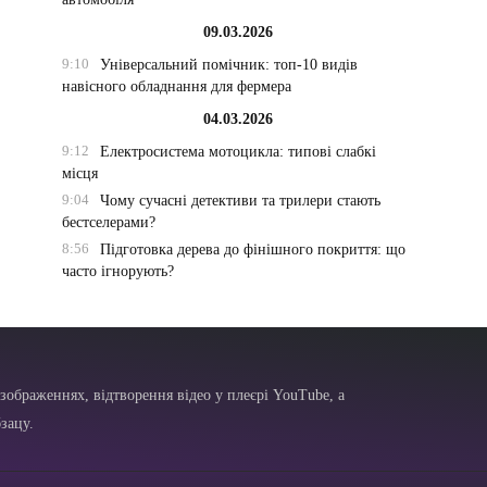
09.03.2026
9:10
Універсальний помічник: топ-10 видів
навісного обладнання для фермера
04.03.2026
9:12
Електросистема мотоцикла: типові слабкі
місця
9:04
Чому сучасні детективи та трилери стають
бестселерами?
8:56
Підготовка дерева до фінішного покриття: що
часто ігнорують?
зображеннях, відтворення відео у плеєрі YouTube, а
зацу.