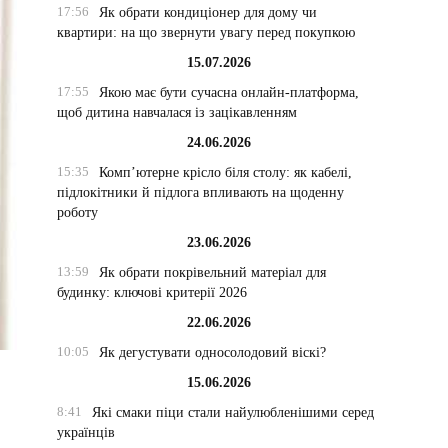
17:56
Як обрати кондиціонер для дому чи
квартири: на що звернути увагу перед покупкою
15.07.2026
17:55
Якою має бути сучасна онлайн-платформа,
щоб дитина навчалася із зацікавленням
24.06.2026
15:35
Комп’ютерне крісло біля столу: як кабелі,
підлокітники й підлога впливають на щоденну
роботу
23.06.2026
13:59
Як обрати покрівельний матеріал для
будинку: ключові критерії 2026
22.06.2026
10:05
Як дегустувати односолодовий віскі?
15.06.2026
8:41
Які смаки піци стали найулюбленішими серед
українців