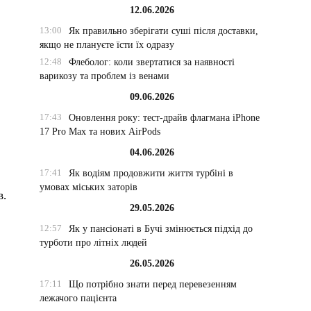
12.06.2026
13:00
Як правильно зберігати суші після доставки,
якщо не плануєте їсти їх одразу
12:48
Флеболог: коли звертатися за наявності
варикозу та проблем із венами
09.06.2026
17:43
Оновлення року: тест-драйв флагмана iPhone
17 Pro Max та нових AirPods
04.06.2026
17:41
Як водіям продовжити життя турбіні в
умовах міських заторів
в.
29.05.2026
12:57
Як у пансіонаті в Бучі змінюється підхід до
турботи про літніх людей
26.05.2026
17:11
Що потрібно знати перед перевезенням
лежачого пацієнта