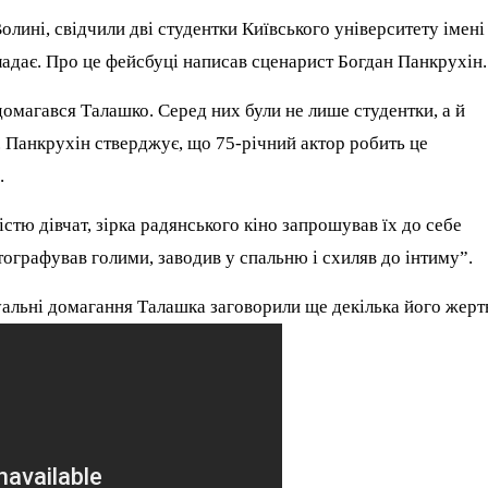
олині, свідчили дві студентки Київського університету імені
ладає. Про це фейсбуці написав сценарист Богдан Панкрухін.
о домагався Талашко. Серед них були не лише студентки, а й
. Панкрухін стверджує, що 75-річний актор робить це
.
стю дівчат, зірка радянського кіно запрошував їх до себе
тографував голими, заводив у спальню і схиляв до інтиму”.
альні домагання Талашка заговорили ще декілька його жерт