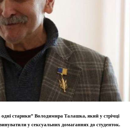
ь одні старики” Володимира Талашка, який у стрічці
звинуватили у сексуальних домаганнях до студенток.