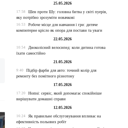
25.05.2026
17:58
Шен проти Шу: головна битва у світі пуерів,
яку потрібно зрозуміти новачкові
16:53
Робоче місце для навчання і гри: дитяче
компютерне крісло як опора для постави та уваги
22.05.2026
10:54
Двоколісний велосипед: коли дитина готова
їхати самостійно
21.05.2026
9:40
Підбір фарби для авто: точний колір для
ремонту без помітного різнотону
17.05.2026
17:20
Homsi: сервіс, який допомагає спокійніше
вирішувати домашні справи
12.05.2026
16:24
Як правильне обслуговування впливає на
ефективність польових робіт