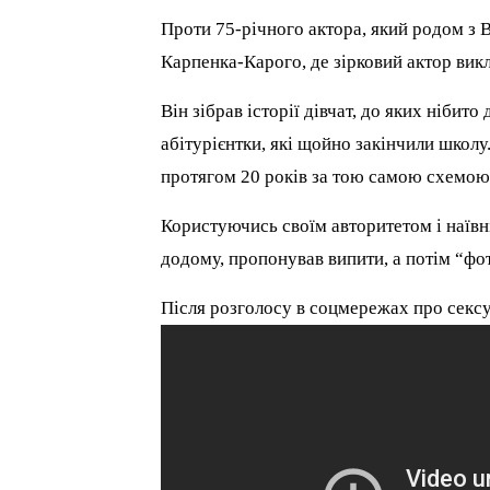
Проти 75-річного актора, який родом з В
Карпенка-Карого, де зірковий актор вик
Він зібрав історії дівчат, до яких нібит
абітурієнтки, які щойно закінчили школу
протягом 20 років за тою самою схемою
Користуючись своїм авторитетом і наївні
додому, пропонував випити, а потім “фо
Після розголосу в соцмережах про сексу