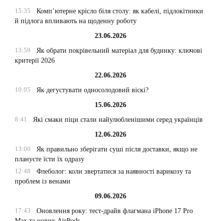
15:35
Комп’ютерне крісло біля столу: як кабелі, підлокітники
й підлога впливають на щоденну роботу
23.06.2026
13:59
Як обрати покрівельний матеріал для будинку: ключові
критерії 2026
22.06.2026
10:05
Як дегустувати односолодовий віскі?
15.06.2026
8:41
Які смаки піци стали найулюбленішими серед українців
12.06.2026
13:00
Як правильно зберігати суші після доставки, якщо не
плануєте їсти їх одразу
12:48
Флеболог: коли звертатися за наявності варикозу та
проблем із венами
09.06.2026
17:43
Оновлення року: тест-драйв флагмана iPhone 17 Pro
Max та нових AirPods