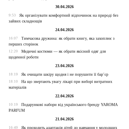
30.04.2026
9:53
Як організувати комфортний відпочинок на природі без
зайвих складнощів
24.04.2026
16:07
Тимчасова дружина: як обрати книгу, яка захоплює з
перших сторінок
12:20
Медичні костюми — як обрати якісний одяг для
щоденної роботи
23.04.2026
18:19
Як очищати шкіру щодня і не порушити її бар’єр
18:10
На що звертають увагу лікарі при виборі витратних
матеріалів
22.04.2026
10:19
Подарункові набори від українського бренду YAROMA
PARFUM
21.04.2026
16:49
Як проходить адаптація дітей до навчання у молодших