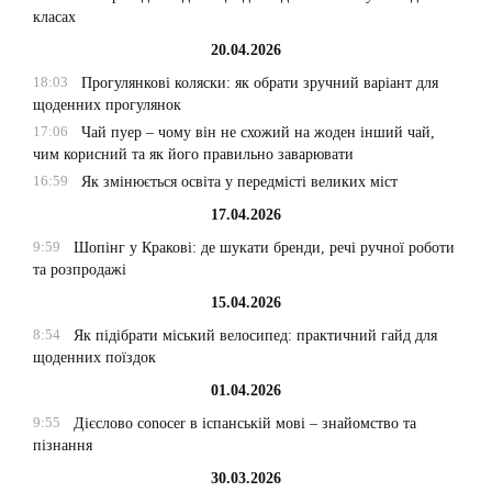
класах
20.04.2026
18:03
Прогулянкові коляски: як обрати зручний варіант для
щоденних прогулянок
17:06
Чай пуер – чому він не схожий на жоден інший чай,
чим корисний та як його правильно заварювати
16:59
Як змінюється освіта у передмісті великих міст
17.04.2026
9:59
Шопінг у Кракові: де шукати бренди, речі ручної роботи
та розпродажі
15.04.2026
8:54
Як підібрати міський велосипед: практичний гайд для
щоденних поїздок
01.04.2026
9:55
Дієслово conocer в іспанській мові – знайомство та
пізнання
30.03.2026