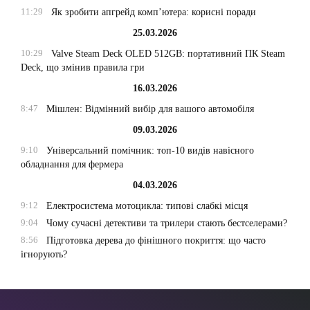
11:29
Як зробити апгрейд комп’ютера: корисні поради
25.03.2026
10:29
Valve Steam Deck OLED 512GB: портативний ПК Steam
Deck, що змінив правила гри
16.03.2026
8:47
Мішлен: Відмінний вибір для вашого автомобіля
09.03.2026
9:10
Універсальний помічник: топ-10 видів навісного
обладнання для фермера
04.03.2026
9:12
Електросистема мотоцикла: типові слабкі місця
9:04
Чому сучасні детективи та трилери стають бестселерами?
8:56
Підготовка дерева до фінішного покриття: що часто
ігнорують?