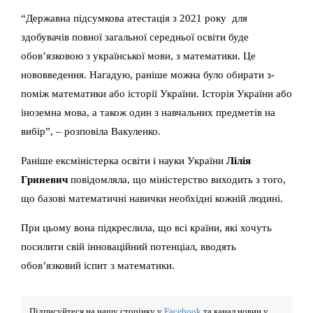
“Державна підсумкова атестація з 2021 року для
здобувачів повної загальної середньої освіти буде
обов’язковою з української мови, з математики. Це
нововведення. Нагадую, раніше можна було обирати з-
поміж математики або історії України. Історія України або
іноземна мова, а також один з навчальних предметів на
вибір”, – розповіла Вакуленко.
Раніше ексміністерка освіти і науки України
Лілія
Гриневич
повідомляла, що міністерство виходить з того,
що базові математичні навички необхідні кожній людині.
При цьому вона підкреслила, що всі країни, які хочуть
посилити свій інноваційний потенціал, вводять
обов’язковий іспит з математики.
Підписуйтеся на нашу сторінку у
Facebook
та канал новин у