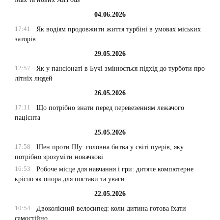
04.06.2026
17:41
Як водіям продовжити життя турбіні в умовах міських
заторів
29.05.2026
12:57
Як у пансіонаті в Бучі змінюється підхід до турботи про
літніх людей
26.05.2026
17:11
Що потрібно знати перед перевезенням лежачого
пацієнта
25.05.2026
17:58
Шен проти Шу: головна битва у світі пуерів, яку
потрібно зрозуміти новачкові
16:53
Робоче місце для навчання і гри: дитяче компютерне
крісло як опора для постави та уваги
22.05.2026
10:54
Двоколісний велосипед: коли дитина готова їхати
самостійно