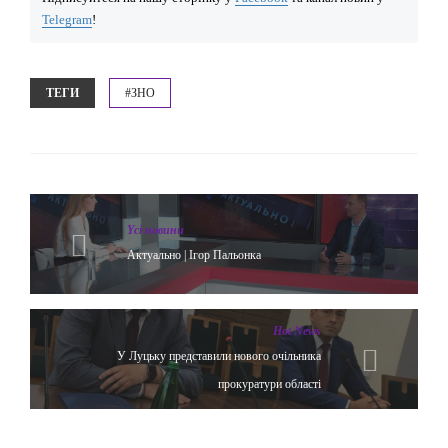
Telegram
!
ТЕГИ
#ЗНО
Yсі новини
Актуально | Ігор Пальонка
Hot News
У Луцьку представили нового очільника
прокуратури області