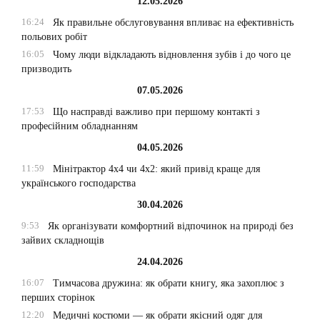
12.05.2026
16:24
Як правильне обслуговування впливає на ефективність
польових робіт
16:05
Чому люди відкладають відновлення зубів і до чого це
призводить
07.05.2026
17:53
Що насправді важливо при першому контакті з
професійним обладнанням
04.05.2026
11:59
Мінітрактор 4х4 чи 4х2: який привід краще для
українського господарства
30.04.2026
9:53
Як організувати комфортний відпочинок на природі без
зайвих складнощів
24.04.2026
16:07
Тимчасова дружина: як обрати книгу, яка захоплює з
перших сторінок
12:20
Медичні костюми — як обрати якісний одяг для