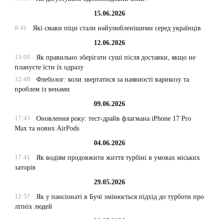
15.06.2026
8:41
Які смаки піци стали найулюбленішими серед українців
12.06.2026
13:00
Як правильно зберігати суші після доставки, якщо не
плануєте їсти їх одразу
12:48
Флеболог: коли звертатися за наявності варикозу та
проблем із венами
09.06.2026
17:43
Оновлення року: тест-драйв флагмана iPhone 17 Pro
Max та нових AirPods
04.06.2026
17:41
Як водіям продовжити життя турбіні в умовах міських
заторів
29.05.2026
12:57
Як у пансіонаті в Бучі змінюється підхід до турботи про
літніх людей