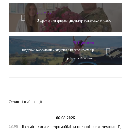
Hot News
З фронту повернувся директор волинського ліцею
ТОП реклама
Подорожі Карпатами – відкрий для себе красу гір
разом із Atlanttour
Останні публікації
06.08.2026
18:08
Як змінилися електромобілі за останні роки: технології,