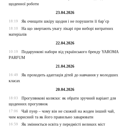
щоденної роботи
23.04.2026
18:19
Як очищати шкіру щодня і не порушити її бар’єр
18:10
На що звертають увагу лікарі при виборі витратних
матеріалів
22.04.2026
10:19
Подарункові набори від українського бренду YAROMA
PARFUM
21.04.2026
16:49
Як проходить адаптація дітей до навчання у молодших
класах
20.04.2026
18:03
Прогулянкові коляски: як обрати зручний варіант для
щоденних прогулянок
17:06
Чай пуер – чому він не схожий на жоден інший чай,
чим корисний та як його правильно заварювати
16:59
Як змінюється освіта у передмісті великих міст