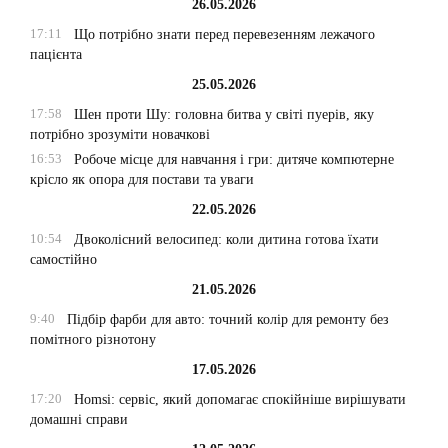
26.05.2026
17:11
Що потрібно знати перед перевезенням лежачого
пацієнта
25.05.2026
17:58
Шен проти Шу: головна битва у світі пуерів, яку
потрібно зрозуміти новачкові
16:53
Робоче місце для навчання і гри: дитяче компютерне
крісло як опора для постави та уваги
22.05.2026
10:54
Двоколісний велосипед: коли дитина готова їхати
самостійно
21.05.2026
9:40
Підбір фарби для авто: точний колір для ремонту без
помітного різнотону
17.05.2026
17:20
Homsi: сервіс, який допомагає спокійніше вирішувати
домашні справи