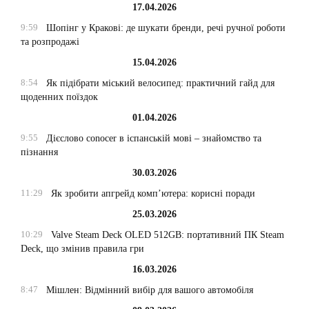
17.04.2026
9:59
Шопінг у Кракові: де шукати бренди, речі ручної роботи
та розпродажі
15.04.2026
8:54
Як підібрати міський велосипед: практичний гайд для
щоденних поїздок
01.04.2026
9:55
Дієслово conocer в іспанській мові – знайомство та
пізнання
30.03.2026
11:29
Як зробити апгрейд комп’ютера: корисні поради
25.03.2026
10:29
Valve Steam Deck OLED 512GB: портативний ПК Steam
Deck, що змінив правила гри
16.03.2026
8:47
Мішлен: Відмінний вибір для вашого автомобіля