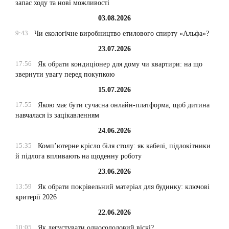
запас ходу та нові можливості
03.08.2026
9:43
Чи екологічне виробництво етилового спирту «Альфа»?
23.07.2026
17:56
Як обрати кондиціонер для дому чи квартири: на що
звернути увагу перед покупкою
15.07.2026
17:55
Якою має бути сучасна онлайн-платформа, щоб дитина
навчалася із зацікавленням
24.06.2026
15:35
Комп’ютерне крісло біля столу: як кабелі, підлокітники
й підлога впливають на щоденну роботу
23.06.2026
13:59
Як обрати покрівельний матеріал для будинку: ключові
критерії 2026
22.06.2026
10:05
Як дегустувати односолодовий віскі?