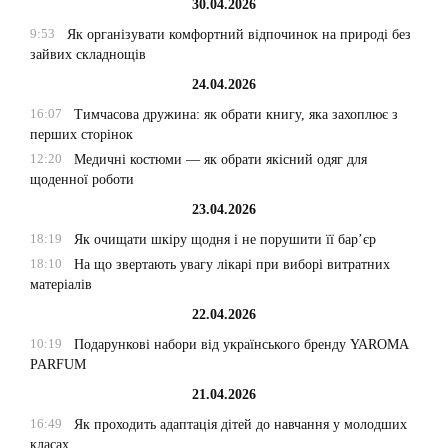
30.04.2026
9:53
Як організувати комфортний відпочинок на природі без
зайвих складнощів
24.04.2026
16:07
Тимчасова дружина: як обрати книгу, яка захоплює з
перших сторінок
12:20
Медичні костюми — як обрати якісний одяг для
щоденної роботи
23.04.2026
18:19
Як очищати шкіру щодня і не порушити її бар’єр
18:10
На що звертають увагу лікарі при виборі витратних
матеріалів
22.04.2026
10:19
Подарункові набори від українського бренду YAROMA
PARFUM
21.04.2026
16:49
Як проходить адаптація дітей до навчання у молодших
класах