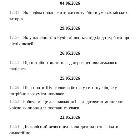
04.06.2026
17:41
Як водіям продовжити життя турбіні в умовах міських
заторів
29.05.2026
12:57
Як у пансіонаті в Бучі змінюється підхід до турботи про
літніх людей
26.05.2026
17:11
Що потрібно знати перед перевезенням лежачого
пацієнта
25.05.2026
17:58
Шен проти Шу: головна битва у світі пуерів, яку
потрібно зрозуміти новачкові
16:53
Робоче місце для навчання і гри: дитяче компютерне
крісло як опора для постави та уваги
22.05.2026
10:54
Двоколісний велосипед: коли дитина готова їхати
самостійно