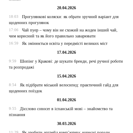
20.04.2026
18:03
Прогулянкові коляски: як обрати зручний варіант для
щоденних прогулянок
17:06
Чай пуер – чому він не схожий на жоден інший чай,
чим корисний та як його правильно заварювати
16:59
Як змінюється освіта у передмісті великих міст
17.04.2026
9:59
Шопінг у Кракові: де шукати бренди, речі ручної роботи
та розпродажі
15.04.2026
8:54
Як підібрати міський велосипед: практичний гайд для
щоденних поїздок
01.04.2026
9:55
Дієслово conocer в іспанській мові – знайомство та
пізнання
30.03.2026
11:29
Як зробити апгрейд комп’ютера: корисні поради