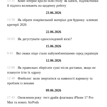
15:35
Комп’ютерне крісло біля столу: як кабелі, підлокітники
й підлога впливають на щоденну роботу
23.06.2026
13:59
Як обрати покрівельний матеріал для будинку: ключові
критерії 2026
22.06.2026
10:05
Як дегустувати односолодовий віскі?
15.06.2026
8:41
Які смаки піци стали найулюбленішими серед українців
12.06.2026
13:00
Як правильно зберігати суші після доставки, якщо не
плануєте їсти їх одразу
12:48
Флеболог: коли звертатися за наявності варикозу та
проблем із венами
09.06.2026
17:43
Оновлення року: тест-драйв флагмана iPhone 17 Pro
Max та нових AirPods