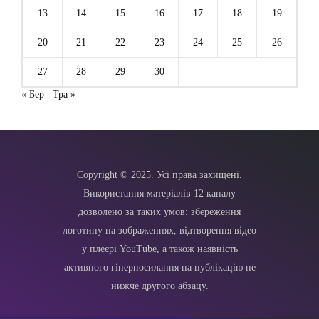
13
14
15
16
17
18
19
20
21
22
23
24
25
26
27
28
29
30
« Бер
Тра »
Copyright © 2025. Усі права захищені.
Використання матеріалів 12 каналу
дозволено за таких умов: збереження
логотипу на зображеннях, відтворення відео
у плеєрі YouTube, а також наявність
активного гіперпосилання на публікацію не
нижче другого абзацу.