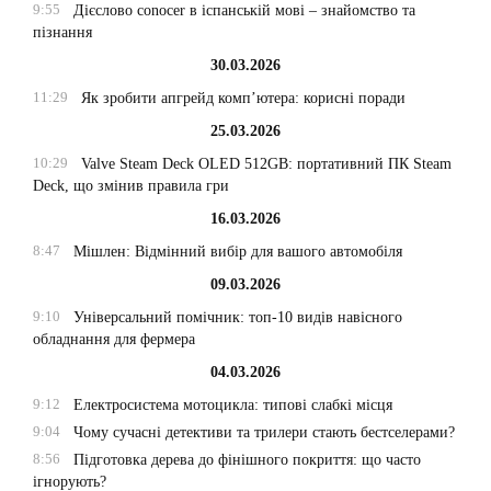
9:55
Дієслово conocer в іспанській мові – знайомство та
пізнання
30.03.2026
11:29
Як зробити апгрейд комп’ютера: корисні поради
25.03.2026
10:29
Valve Steam Deck OLED 512GB: портативний ПК Steam
Deck, що змінив правила гри
16.03.2026
8:47
Мішлен: Відмінний вибір для вашого автомобіля
09.03.2026
9:10
Універсальний помічник: топ-10 видів навісного
обладнання для фермера
04.03.2026
9:12
Електросистема мотоцикла: типові слабкі місця
9:04
Чому сучасні детективи та трилери стають бестселерами?
8:56
Підготовка дерева до фінішного покриття: що часто
ігнорують?