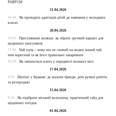
PARFUM
21.04.2026
16:49
Як проходить адаптація дітей до навчання у молодших
класах
20.04.2026
18:03
Прогулянкові коляски: як обрати зручний варіант для
щоденних прогулянок
17:06
Чай пуер – чому він не схожий на жоден інший чай,
чим корисний та як його правильно заварювати
16:59
Як змінюється освіта у передмісті великих міст
17.04.2026
9:59
Шопінг у Кракові: де шукати бренди, речі ручної роботи
та розпродажі
15.04.2026
8:54
Як підібрати міський велосипед: практичний гайд для
щоденних поїздок
01.04.2026