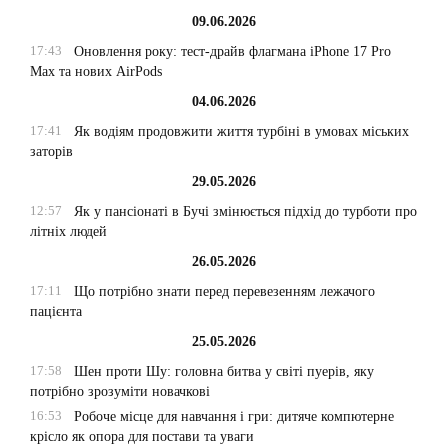
09.06.2026
17:43
Оновлення року: тест-драйв флагмана iPhone 17 Pro
Max та нових AirPods
04.06.2026
17:41
Як водіям продовжити життя турбіні в умовах міських
заторів
29.05.2026
12:57
Як у пансіонаті в Бучі змінюється підхід до турботи про
літніх людей
26.05.2026
17:11
Що потрібно знати перед перевезенням лежачого
пацієнта
25.05.2026
17:58
Шен проти Шу: головна битва у світі пуерів, яку
потрібно зрозуміти новачкові
16:53
Робоче місце для навчання і гри: дитяче компютерне
крісло як опора для постави та уваги