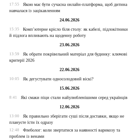
17:55
Якою має бути сучасна онлайн-платформа, щоб дитина
навчалася із зацікавленням
24.06.2026
15:35
Комп’ютерне крісло біля столу: як кабелі, підлокітники
й підлога впливають на щоденну роботу
23.06.2026
13:59
Як обрати покрівельний матеріал для будинку: ключові
критерії 2026
22.06.2026
10:05
Як дегустувати односолодовий віскі?
15.06.2026
8:41
Які смаки піци стали найулюбленішими серед українців
12.06.2026
13:00
Як правильно зберігати суші після доставки, якщо не
плануєте їсти їх одразу
12:48
Флеболог: коли звертатися за наявності варикозу та
проблем із венами