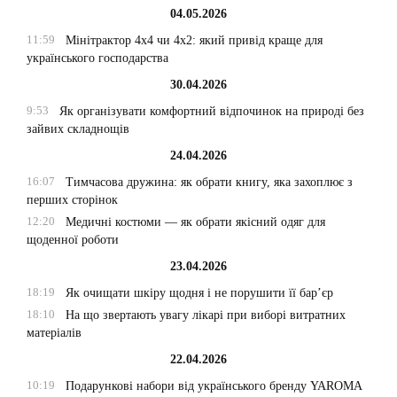
04.05.2026
11:59
Мінітрактор 4х4 чи 4х2: який привід краще для
українського господарства
30.04.2026
9:53
Як організувати комфортний відпочинок на природі без
зайвих складнощів
24.04.2026
16:07
Тимчасова дружина: як обрати книгу, яка захоплює з
перших сторінок
12:20
Медичні костюми — як обрати якісний одяг для
щоденної роботи
23.04.2026
18:19
Як очищати шкіру щодня і не порушити її бар’єр
18:10
На що звертають увагу лікарі при виборі витратних
матеріалів
22.04.2026
10:19
Подарункові набори від українського бренду YAROMA