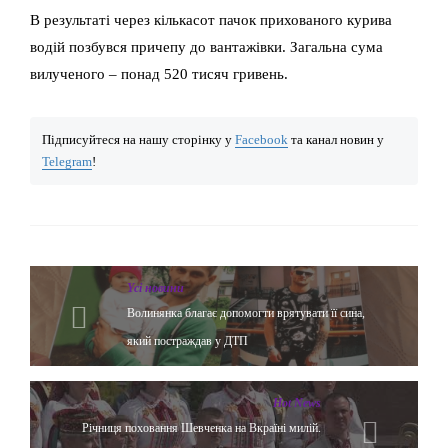
В результаті через кількасот пачок прихованого курива
водій позбувся причепу до вантажівки. Загальна сума
вилученого – понад 520 тисяч гривень.
Підписуйтеся на нашу сторінку у
Facebook
та канал новин у
Telegram
!
Yсі новини
Волинянка благає допомогти врятувати її сина,
який постраждав у ДТП
Hot News
Річниця поховання Шевченка на Вкраїні милій.