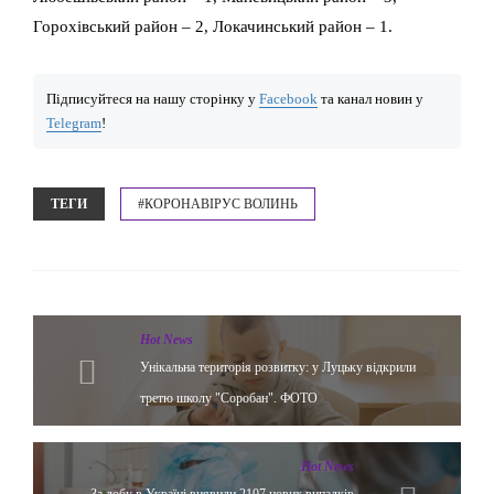
Горохівський район – 2, Локачинський район – 1.
Підписуйтеся на нашу сторінку у
Facebook
та канал новин у
Telegram
!
ТЕГИ
#КОРОНАВІРУС ВОЛИНЬ
Hot News
Унікальна територія розвитку: у Луцьку відкрили
третю школу "Соробан". ФОТО
Hot News