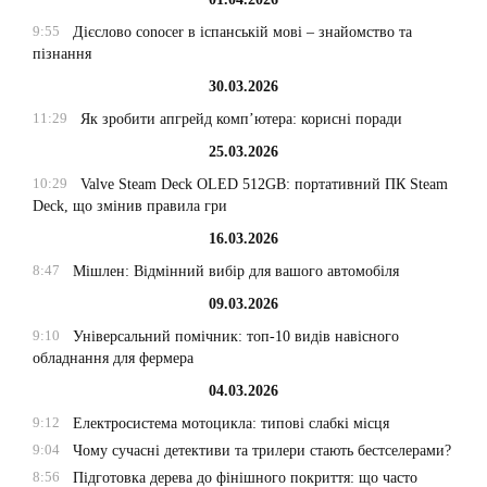
9:55
Дієслово conocer в іспанській мові – знайомство та
пізнання
30.03.2026
11:29
Як зробити апгрейд комп’ютера: корисні поради
25.03.2026
10:29
Valve Steam Deck OLED 512GB: портативний ПК Steam
Deck, що змінив правила гри
16.03.2026
8:47
Мішлен: Відмінний вибір для вашого автомобіля
09.03.2026
9:10
Універсальний помічник: топ-10 видів навісного
обладнання для фермера
04.03.2026
9:12
Електросистема мотоцикла: типові слабкі місця
9:04
Чому сучасні детективи та трилери стають бестселерами?
8:56
Підготовка дерева до фінішного покриття: що часто