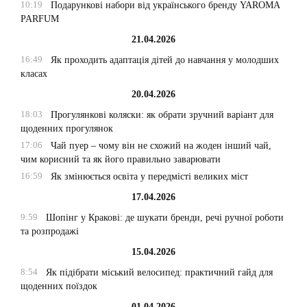
10:19
Подарункові набори від українського бренду YAROMA
PARFUM
21.04.2026
16:49
Як проходить адаптація дітей до навчання у молодших
класах
20.04.2026
18:03
Прогулянкові коляски: як обрати зручний варіант для
щоденних прогулянок
17:06
Чай пуер – чому він не схожий на жоден інший чай,
чим корисний та як його правильно заварювати
16:59
Як змінюється освіта у передмісті великих міст
17.04.2026
9:59
Шопінг у Кракові: де шукати бренди, речі ручної роботи
та розпродажі
15.04.2026
8:54
Як підібрати міський велосипед: практичний гайд для
щоденних поїздок
01.04.2026