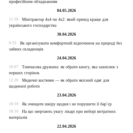
професійним обладнанням
04.05.2026
11:59
Мінітрактор 4х4 чи 4х2: який привід краще для
українського господарства
30.04.2026
9:53
Як організувати комфортний відпочинок на природі без
зайвих складнощів
24.04.2026
16:07
Тимчасова дружина: як обрати книгу, яка захоплює з
перших сторінок
12:20
Медичні костюми — як обрати якісний одяг для
щоденної роботи
23.04.2026
18:19
Як очищати шкіру щодня і не порушити її бар’єр
18:10
На що звертають увагу лікарі при виборі витратних
матеріалів
22.04.2026