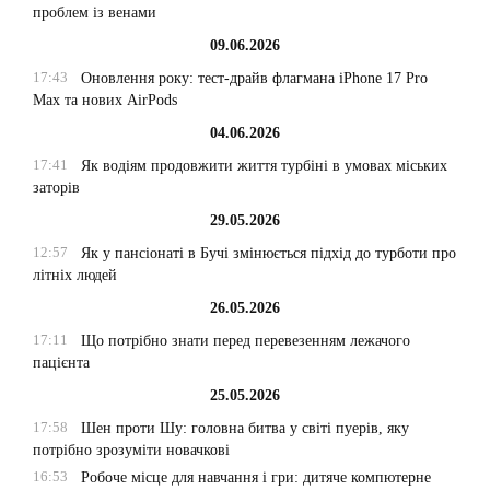
проблем із венами
09.06.2026
17:43
Оновлення року: тест-драйв флагмана iPhone 17 Pro
Max та нових AirPods
04.06.2026
17:41
Як водіям продовжити життя турбіні в умовах міських
заторів
29.05.2026
12:57
Як у пансіонаті в Бучі змінюється підхід до турботи про
літніх людей
26.05.2026
17:11
Що потрібно знати перед перевезенням лежачого
пацієнта
25.05.2026
17:58
Шен проти Шу: головна битва у світі пуерів, яку
потрібно зрозуміти новачкові
16:53
Робоче місце для навчання і гри: дитяче компютерне