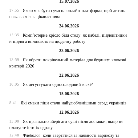
15.07.2026
17:55
Якою має бути сучасна онлайн-платформа, щоб дитина
навчалася із зацікавленням
24.06.2026
15:35
Комп’ютерне крісло біля столу: як кабелі, підлокітники
й підлога впливають на щоденну роботу
23.06.2026
13:59
Як обрати покрівельний матеріал для будинку: ключові
критерії 2026
22.06.2026
10:05
Як дегустувати односолодовий віскі?
15.06.2026
8:41
Які смаки піци стали найулюбленішими серед українців
12.06.2026
13:00
Як правильно зберігати суші після доставки, якщо не
плануєте їсти їх одразу
12:48
Флеболог: коли звертатися за наявності варикозу та