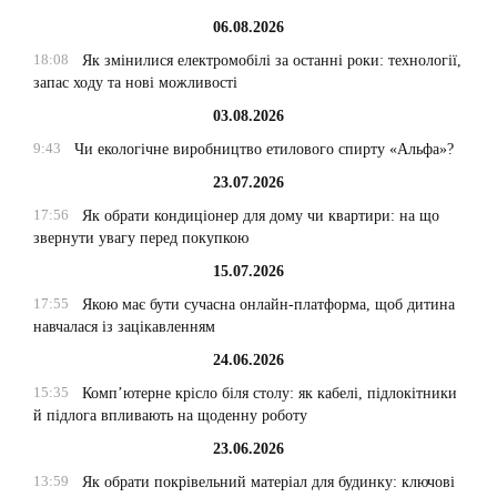
06.08.2026
18:08
Як змінилися електромобілі за останні роки: технології,
запас ходу та нові можливості
03.08.2026
9:43
Чи екологічне виробництво етилового спирту «Альфа»?
23.07.2026
17:56
Як обрати кондиціонер для дому чи квартири: на що
звернути увагу перед покупкою
15.07.2026
17:55
Якою має бути сучасна онлайн-платформа, щоб дитина
навчалася із зацікавленням
24.06.2026
15:35
Комп’ютерне крісло біля столу: як кабелі, підлокітники
й підлога впливають на щоденну роботу
23.06.2026
13:59
Як обрати покрівельний матеріал для будинку: ключові