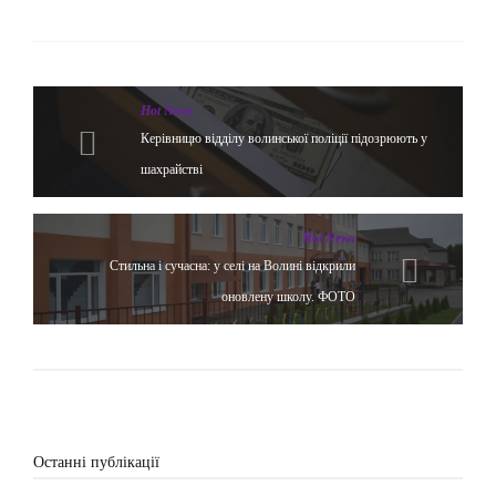
Hot News
Керівницю відділу волинської поліції підозрюють у
шахрайстві
Hot News
Стильна і сучасна: у селі на Волині відкрили
оновлену школу. ФОТО
Останні публікації