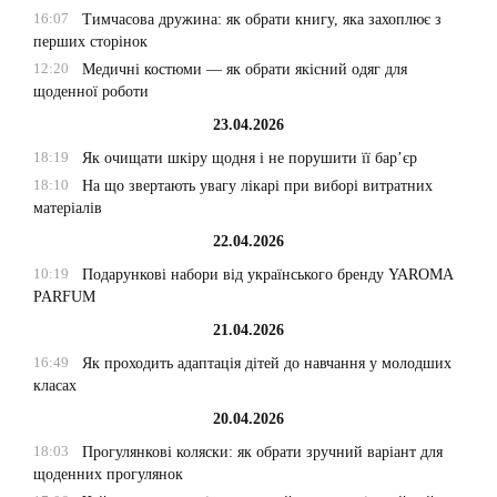
16:07
Тимчасова дружина: як обрати книгу, яка захоплює з
перших сторінок
12:20
Медичні костюми — як обрати якісний одяг для
щоденної роботи
23.04.2026
18:19
Як очищати шкіру щодня і не порушити її бар’єр
18:10
На що звертають увагу лікарі при виборі витратних
матеріалів
22.04.2026
10:19
Подарункові набори від українського бренду YAROMA
PARFUM
21.04.2026
16:49
Як проходить адаптація дітей до навчання у молодших
класах
20.04.2026
18:03
Прогулянкові коляски: як обрати зручний варіант для
щоденних прогулянок