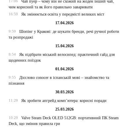
17:06
Чай пуер – чому він не схожий на жоден інший чай,
чим корисний та як його правильно заварювати
16:59
Як змінюється освіта у передмісті великих міст
17.04.2026
9:59
Шопінг у Кракові: де шукати бренди, речі ручної роботи
та розпродажі
15.04.2026
8:54
Як підібрати міський велосипед: практичний гайд для
щоденних поїздок
01.04.2026
9:55
Дієслово conocer в іспанській мові – знайомство та
пізнання
30.03.2026
11:29
Як зробити апгрейд комп’ютера: корисні поради
25.03.2026
10:29
Valve Steam Deck OLED 512GB: портативний ПК Steam
Deck, що змінив правила гри