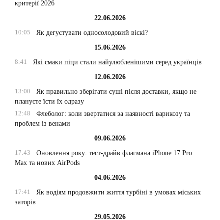
критерії 2026
22.06.2026
10:05
Як дегустувати односолодовий віскі?
15.06.2026
8:41
Які смаки піци стали найулюбленішими серед українців
12.06.2026
13:00
Як правильно зберігати суші після доставки, якщо не
плануєте їсти їх одразу
12:48
Флеболог: коли звертатися за наявності варикозу та
проблем із венами
09.06.2026
17:43
Оновлення року: тест-драйв флагмана iPhone 17 Pro
Max та нових AirPods
04.06.2026
17:41
Як водіям продовжити життя турбіні в умовах міських
заторів
29.05.2026