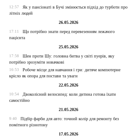
12:57
Як у пансіонаті в Бучі змінюється підхід до турботи про
літніх людей
26.05.2026
17:11
Що потрібно знати перед перевезенням лежачого
пацієнта
25.05.2026
17:58
Шен проти Шу: головна битва у світі пуерів, яку
потрібно зрозуміти новачкові
16:53
Робоче місце для навчання і гри: дитяче компютерне
крісло як опора для постави та уваги
22.05.2026
10:54
Двоколісний велосипед: коли дитина готова їхати
самостійно
21.05.2026
9:40
Підбір фарби для авто: точний колір для ремонту без
помітного різнотону
17.05.2026