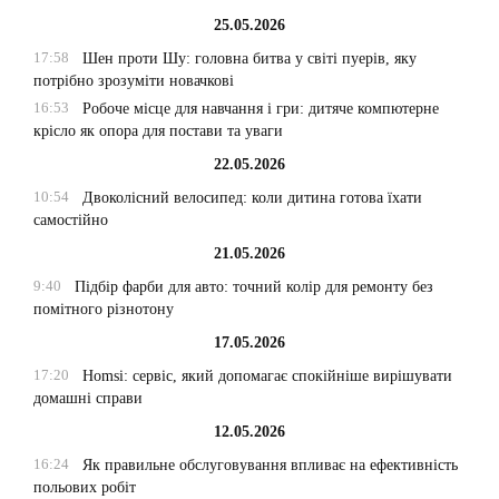
25.05.2026
17:58
Шен проти Шу: головна битва у світі пуерів, яку
потрібно зрозуміти новачкові
16:53
Робоче місце для навчання і гри: дитяче компютерне
крісло як опора для постави та уваги
22.05.2026
10:54
Двоколісний велосипед: коли дитина готова їхати
самостійно
21.05.2026
9:40
Підбір фарби для авто: точний колір для ремонту без
помітного різнотону
17.05.2026
17:20
Homsi: сервіс, який допомагає спокійніше вирішувати
домашні справи
12.05.2026
16:24
Як правильне обслуговування впливає на ефективність
польових робіт