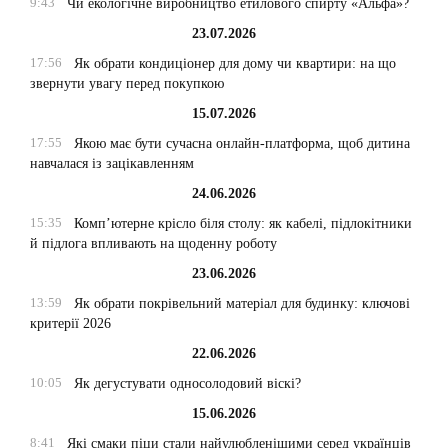
9:43
Чи екологічне виробництво етилового спирту «Альфа»?
23.07.2026
17:56
Як обрати кондиціонер для дому чи квартири: на що
звернути увагу перед покупкою
15.07.2026
17:55
Якою має бути сучасна онлайн-платформа, щоб дитина
навчалася із зацікавленням
24.06.2026
15:35
Комп’ютерне крісло біля столу: як кабелі, підлокітники
й підлога впливають на щоденну роботу
23.06.2026
13:59
Як обрати покрівельний матеріал для будинку: ключові
критерії 2026
22.06.2026
10:05
Як дегустувати односолодовий віскі?
15.06.2026
8:41
Які смаки піци стали найулюбленішими серед українців