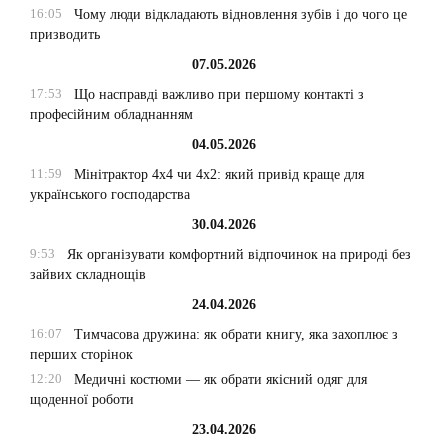
16:05
Чому люди відкладають відновлення зубів і до чого це
призводить
07.05.2026
17:53
Що насправді важливо при першому контакті з
професійним обладнанням
04.05.2026
11:59
Мінітрактор 4х4 чи 4х2: який привід краще для
українського господарства
30.04.2026
9:53
Як організувати комфортний відпочинок на природі без
зайвих складнощів
24.04.2026
16:07
Тимчасова дружина: як обрати книгу, яка захоплює з
перших сторінок
12:20
Медичні костюми — як обрати якісний одяг для
щоденної роботи
23.04.2026