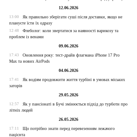
12.06.2026
13:00
Як правильно зберігати суші після доставки, якщо не
плануєте їсти їх одразу
12:48
Флеболог: коли звертатися за наявності варикозу та
проблем із венами
09.06.2026
17:43
Оновлення року: тест-драйв флагмана iPhone 17 Pro
Max та нових AirPods
04.06.2026
17:41
Як водіям продовжити життя турбіні в умовах міських
заторів
29.05.2026
12:57
Як у пансіонаті в Бучі змінюється підхід до турботи про
літніх людей
26.05.2026
17:11
Що потрібно знати перед перевезенням лежачого
пацієнта