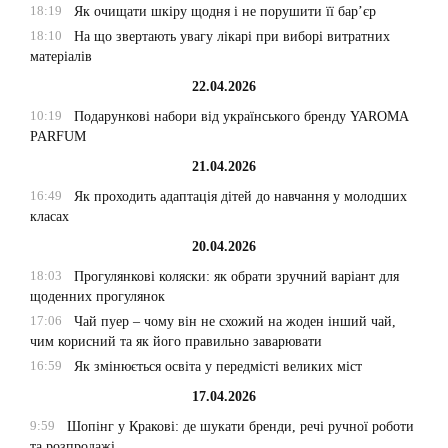
18:19
Як очищати шкіру щодня і не порушити її бар’єр
18:10
На що звертають увагу лікарі при виборі витратних
матеріалів
22.04.2026
10:19
Подарункові набори від українського бренду YAROMA
PARFUM
21.04.2026
16:49
Як проходить адаптація дітей до навчання у молодших
класах
20.04.2026
18:03
Прогулянкові коляски: як обрати зручний варіант для
щоденних прогулянок
17:06
Чай пуер – чому він не схожий на жоден інший чай,
чим корисний та як його правильно заварювати
16:59
Як змінюється освіта у передмісті великих міст
17.04.2026
9:59
Шопінг у Кракові: де шукати бренди, речі ручної роботи
та розпродажі