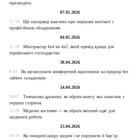
призводить
07.05.2026
17:53
Що насправді важливо при першому контакті з
професійним обладнанням
04.05.2026
11:59
Мінітрактор 4х4 чи 4х2: який привід краще для
українського господарства
30.04.2026
9:53
Як організувати комфортний відпочинок на природі без
зайвих складнощів
24.04.2026
16:07
Тимчасова дружина: як обрати книгу, яка захоплює з
перших сторінок
12:20
Медичні костюми — як обрати якісний одяг для
щоденної роботи
23.04.2026
18:19
Як очищати шкіру щодня і не порушити її бар’єр