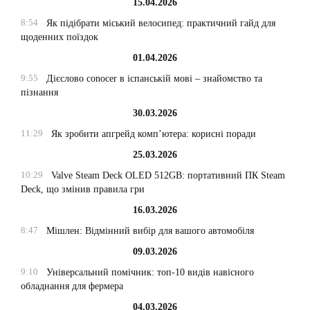
15.04.2026
8:54
Як підібрати міський велосипед: практичний гайд для
щоденних поїздок
01.04.2026
9:55
Дієслово conocer в іспанській мові – знайомство та
пізнання
30.03.2026
11:29
Як зробити апгрейд комп’ютера: корисні поради
25.03.2026
10:29
Valve Steam Deck OLED 512GB: портативний ПК Steam
Deck, що змінив правила гри
16.03.2026
8:47
Мішлен: Відмінний вибір для вашого автомобіля
09.03.2026
9:10
Універсальний помічник: топ-10 видів навісного
обладнання для фермера
04.03.2026