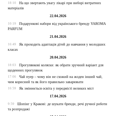
18:10
На що звертають увагу лікарі при виборі витратних
матеріалів
22.04.2026
10:19
Подарункові набори від українського бренду YAROMA
PARFUM
21.04.2026
16:49
Як проходить адаптація дітей до навчання у молодших
класах
20.04.2026
18:03
Прогулянкові коляски: як обрати зручний варіант для
щоденних прогулянок
17:06
Чай пуер – чому він не схожий на жоден інший чай,
чим корисний та як його правильно заварювати
16:59
Як змінюється освіта у передмісті великих міст
17.04.2026
9:59
Шопінг у Кракові: де шукати бренди, речі ручної роботи
та розпродажі