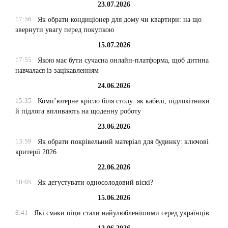
23.07.2026
17:56
Як обрати кондиціонер для дому чи квартири: на що
звернути увагу перед покупкою
15.07.2026
17:55
Якою має бути сучасна онлайн-платформа, щоб дитина
навчалася із зацікавленням
24.06.2026
15:35
Комп’ютерне крісло біля столу: як кабелі, підлокітники
й підлога впливають на щоденну роботу
23.06.2026
13:59
Як обрати покрівельний матеріал для будинку: ключові
критерії 2026
22.06.2026
10:05
Як дегустувати односолодовий віскі?
15.06.2026
8:41
Які смаки піци стали найулюбленішими серед українців