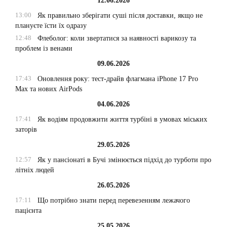
12.06.2026
13:00
Як правильно зберігати суші після доставки, якщо не
плануєте їсти їх одразу
12:48
Флеболог: коли звертатися за наявності варикозу та
проблем із венами
09.06.2026
17:43
Оновлення року: тест-драйв флагмана iPhone 17 Pro
Max та нових AirPods
04.06.2026
17:41
Як водіям продовжити життя турбіні в умовах міських
заторів
29.05.2026
12:57
Як у пансіонаті в Бучі змінюється підхід до турботи про
літніх людей
26.05.2026
17:11
Що потрібно знати перед перевезенням лежачого
пацієнта
25.05.2026