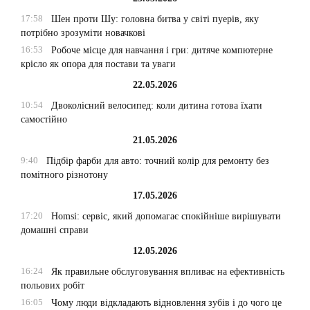
17:58
Шен проти Шу: головна битва у світі пуерів, яку
потрібно зрозуміти новачкові
16:53
Робоче місце для навчання і гри: дитяче компютерне
крісло як опора для постави та уваги
22.05.2026
10:54
Двоколісний велосипед: коли дитина готова їхати
самостійно
21.05.2026
9:40
Підбір фарби для авто: точний колір для ремонту без
помітного різнотону
17.05.2026
17:20
Homsi: сервіс, який допомагає спокійніше вирішувати
домашні справи
12.05.2026
16:24
Як правильне обслуговування впливає на ефективність
польових робіт
16:05
Чому люди відкладають відновлення зубів і до чого це