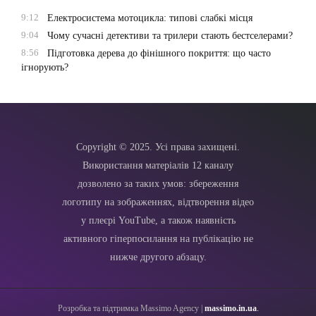
9:12
Електросистема мотоцикла: типові слабкі місця
9:04
Чому сучасні детективи та трилери стають бестселерами?
8:56
Підготовка дерева до фінішного покриття: що часто
ігнорують?
Copyright © 2025. Усі права захищені.
Використання матеріалів 12 каналу
дозволено за таких умов: збереження
логотипу на зображеннях, відтворення відео
у плеєрі YouTube, а також наявність
активного гіперпосилання на публікацію не
нижче другого абзацу.
Розробка та підтримка Massimo Agency |
massimo.in.ua
.