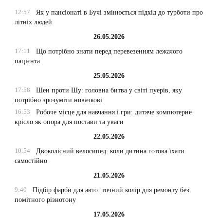
12:57
Як у пансіонаті в Бучі змінюється підхід до турботи про
літніх людей
26.05.2026
17:11
Що потрібно знати перед перевезенням лежачого
пацієнта
25.05.2026
17:58
Шен проти Шу: головна битва у світі пуерів, яку
потрібно зрозуміти новачкові
16:53
Робоче місце для навчання і гри: дитяче компютерне
крісло як опора для постави та уваги
22.05.2026
10:54
Двоколісний велосипед: коли дитина готова їхати
самостійно
21.05.2026
9:40
Підбір фарби для авто: точний колір для ремонту без
помітного різнотону
17.05.2026