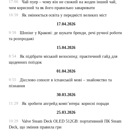
17:06
Чай пуер – чому він не схожий на жоден інший чай,
чим корисний та як його правильно заварювати
16:59
Як змінюється освіта у передмісті великих міст
17.04.2026
9:59
Шопінг у Кракові: де шукати бренди, речі ручної роботи
та розпродажі
15.04.2026
8:54
Як підібрати міський велосипед: практичний гайд для
щоденних поїздок
01.04.2026
9:55
Дієслово conocer в іспанській мові – знайомство та
пізнання
30.03.2026
11:29
Як зробити апгрейд комп’ютера: корисні поради
25.03.2026
10:29
Valve Steam Deck OLED 512GB: портативний ПК Steam
Deck, що змінив правила гри