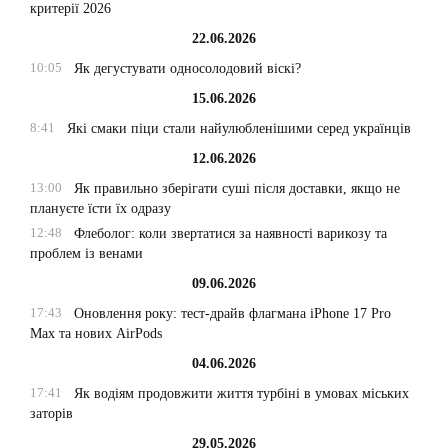
критерії 2026
22.06.2026
10:05
Як дегустувати односолодовий віскі?
15.06.2026
8:41
Які смаки піци стали найулюбленішими серед українців
12.06.2026
13:00
Як правильно зберігати суші після доставки, якщо не
плануєте їсти їх одразу
12:48
Флеболог: коли звертатися за наявності варикозу та
проблем із венами
09.06.2026
17:43
Оновлення року: тест-драйв флагмана iPhone 17 Pro
Max та нових AirPods
04.06.2026
17:41
Як водіям продовжити життя турбіні в умовах міських
заторів
29.05.2026