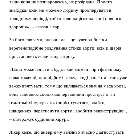
якщо вона не розшаровуюча, не розірвана. Просто
знахідка, коли ми можемо людину прооперувати в
холодному періоді, тобто коли пацієнт на фоні повного
здоров’я», – сказав лікар.
За його словами, аневризма – це кулеподібне чи
веретеноподібне роздування стінки аорти, всіх її шарів,
що становить величезну загрозу.
«Воно може лопати в будь-який момент при фізичному
навантаженні, при підйомі тиску, і тоді пацієнта стає дуже
важко врятувати, тому що виливається значна маса крові,
вона заповнює собою заочеревинний простір, і в тій
гематомі хірургу важко зорієнтуватися, знайти,
швиденько перетиснути аорту і зробити реконструкцію»,
– стверджує судинний хірург.
Лікар каже, що аневризму важливо вчасно діагностувати.