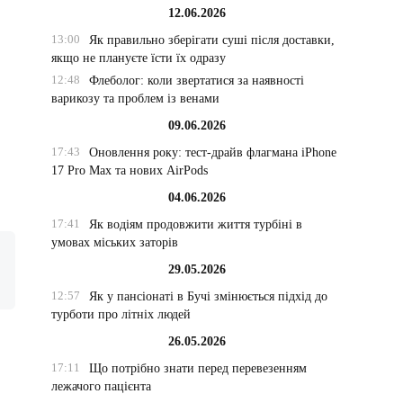
12.06.2026
13:00
Як правильно зберігати суші після доставки,
якщо не плануєте їсти їх одразу
12:48
Флеболог: коли звертатися за наявності
варикозу та проблем із венами
09.06.2026
17:43
Оновлення року: тест-драйв флагмана iPhone
,
17 Pro Max та нових AirPods
04.06.2026
17:41
Як водіям продовжити життя турбіні в
умовах міських заторів
29.05.2026
12:57
Як у пансіонаті в Бучі змінюється підхід до
турботи про літніх людей
26.05.2026
17:11
Що потрібно знати перед перевезенням
лежачого пацієнта