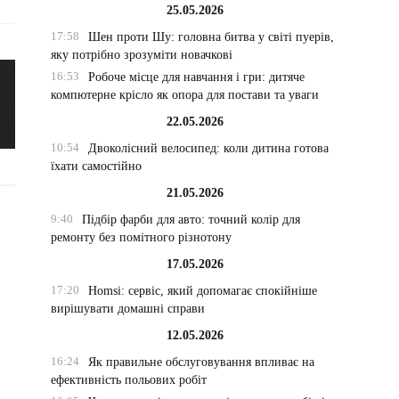
25.05.2026
17:58
Шен проти Шу: головна битва у світі пуерів,
яку потрібно зрозуміти новачкові
16:53
Робоче місце для навчання і гри: дитяче
компютерне крісло як опора для постави та уваги
22.05.2026
10:54
Двоколісний велосипед: коли дитина готова
їхати самостійно
21.05.2026
9:40
Підбір фарби для авто: точний колір для
ремонту без помітного різнотону
17.05.2026
17:20
Homsi: сервіс, який допомагає спокійніше
вирішувати домашні справи
12.05.2026
16:24
Як правильне обслуговування впливає на
ефективність польових робіт