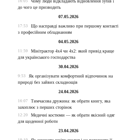
16:05
Чому люди відкладають відновлення зубів і
до чого це призводить
07.05.2026
17:53
Що насправді важливо при першому контакті
з професійним обладнанням
04.05.2026
11:59
Мінітрактор 4х4 чи 4х2: який привід краще
для українського господарства
30.04.2026
9:53
Як організувати комфортний відпочинок на
природі без зайвих складнощів
24.04.2026
16:07
Тимчасова дружина: як обрати книгу, яка
захоплює з перших сторінок
12:20
Медичні костюми — як обрати якісний одяг
для щоденної роботи
23.04.2026
18:19