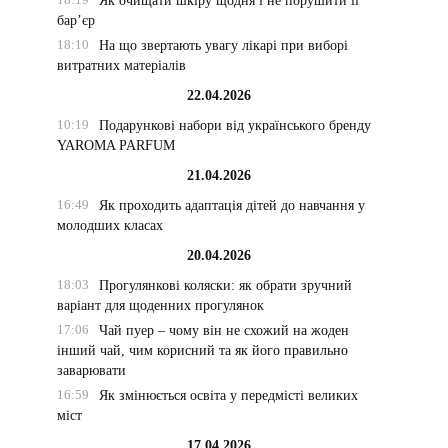
Як очищати шкіру щодня і не порушити її
бар’єр
18:10
На що звертають увагу лікарі при виборі
витратних матеріалів
22.04.2026
10:19
Подарункові набори від українського бренду
YAROMA PARFUM
21.04.2026
16:49
Як проходить адаптація дітей до навчання у
молодших класах
20.04.2026
18:03
Прогулянкові коляски: як обрати зручний
варіант для щоденних прогулянок
17:06
Чай пуер – чому він не схожий на жоден
інший чай, чим корисний та як його правильно
заварювати
16:59
Як змінюється освіта у передмісті великих
міст
17.04.2026