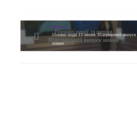
Hot News
Головні події 13 липня. Підсумковий випуск
новин