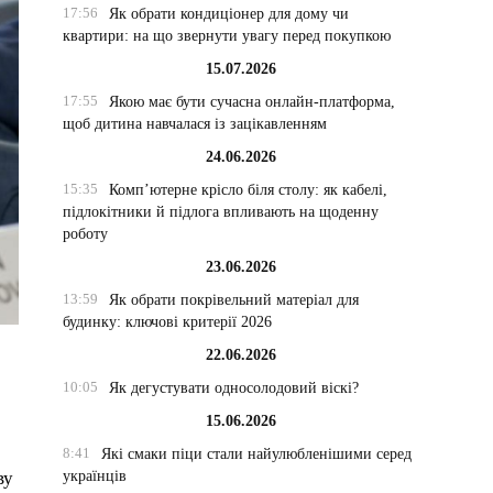
17:56
Як обрати кондиціонер для дому чи
квартири: на що звернути увагу перед покупкою
15.07.2026
17:55
Якою має бути сучасна онлайн-платформа,
щоб дитина навчалася із зацікавленням
24.06.2026
15:35
Комп’ютерне крісло біля столу: як кабелі,
підлокітники й підлога впливають на щоденну
роботу
23.06.2026
13:59
Як обрати покрівельний матеріал для
будинку: ключові критерії 2026
22.06.2026
10:05
Як дегустувати односолодовий віскі?
15.06.2026
8:41
Які смаки піци стали найулюбленішими серед
українців
ву