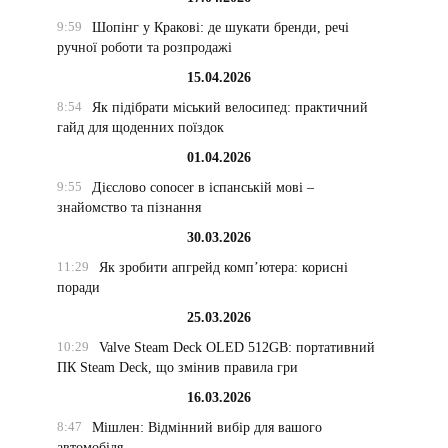
9:59
Шопінг у Кракові: де шукати бренди, речі
ручної роботи та розпродажі
15.04.2026
8:54
Як підібрати міський велосипед: практичний
гайд для щоденних поїздок
01.04.2026
9:55
Дієслово conocer в іспанській мові –
знайомство та пізнання
30.03.2026
11:29
Як зробити апгрейд комп’ютера: корисні
поради
25.03.2026
10:29
Valve Steam Deck OLED 512GB: портативний
ПК Steam Deck, що змінив правила гри
16.03.2026
8:47
Мішлен: Відмінний вибір для вашого
автомобіля