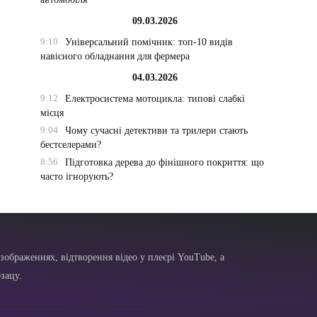
09.03.2026
9:10
Універсальний помічник: топ-10 видів
навісного обладнання для фермера
04.03.2026
9:12
Електросистема мотоцикла: типові слабкі
місця
9:04
Чому сучасні детективи та трилери стають
бестселерами?
8:56
Підготовка дерева до фінішного покриття: що
часто ігнорують?
зображеннях, відтворення відео у плеєрі YouTube, а
зацу.