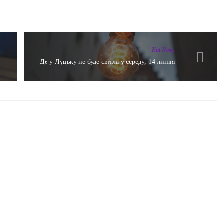
Hot News
Де у Луцьку не буде світла у середу, 14 липня