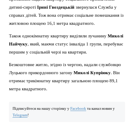
дитині-сироті
Ірині Гвоздецькій
звернулася Служба у
справах дітей. Тож вона отримає соціальне помешкання із
житловою площею 16,1 метра квадратного.
Також однокімнатну квартиру виділили лучанину
Миколі
Найчуку
, який, маючи статус інваліда 1 групи, перебуває
першим у соціальній черзі на квартири.
Безкоштовне житло, згідно із чергою, надали службовцю
Луцького прикордонного загону
Миколі Купріюку
. Він
отримає трикімнатну квартиру загальною площею 89,1
метра квадратного.
Підписуйтеся на нашу сторінку у
Facebook
та канал новин у
Telegram
!