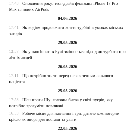
17:43
Оновлення року: тест-драйв флагмана iPhone 17 Pro
Max та нових AirPods
04.06.2026
17:41
Як водіям продовжити життя турбіні в умовах міських
заторів
29.05.2026
12:57
Як у пансіонаті в Бучі змінюється підхід до турботи про
літніх людей
26.05.2026
17:11
Що потрібно знати перед перевезенням лежачого
пацієнта
25.05.2026
17:58
Шен проти Шу: головна битва у світі пуерів, яку
потрібно зрозуміти новачкові
16:53
Робоче місце для навчання і гри: дитяче компютерне
крісло як опора для постави та уваги
22.05.2026