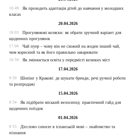
16:49
Як проходить адаптація дітей до навчання у молодших
класах
20.04.2026
18:03
Прогулянкові коляски: як обрати зручний варіант для
щоденних прогулянок
17:06
Чай пуер – чому він не схожий на жоден інший чай,
чим корисний та як його правильно заварювати
16:59
Як змінюється освіта у передмісті великих міст
17.04.2026
9:59
Шопінг у Кракові: де шукати бренди, речі ручної роботи
та розпродажі
15.04.2026
8:54
Як підібрати міський велосипед: практичний гайд для
щоденних поїздок
01.04.2026
9:55
Дієслово conocer в іспанській мові – знайомство та
пізнання