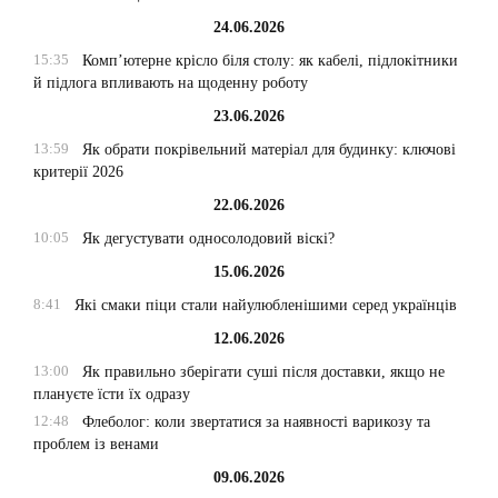
24.06.2026
15:35
Комп’ютерне крісло біля столу: як кабелі, підлокітники
й підлога впливають на щоденну роботу
23.06.2026
13:59
Як обрати покрівельний матеріал для будинку: ключові
критерії 2026
22.06.2026
10:05
Як дегустувати односолодовий віскі?
15.06.2026
8:41
Які смаки піци стали найулюбленішими серед українців
12.06.2026
13:00
Як правильно зберігати суші після доставки, якщо не
плануєте їсти їх одразу
12:48
Флеболог: коли звертатися за наявності варикозу та
проблем із венами
09.06.2026