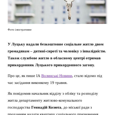
Фото ілюстративне
У Луцьку надали безкоштовне соціальне житло двом
громадянам – дитині-сироті та чоловіку з інвалідністю.
Також службове житло в обласному центрі отримав
прикордонник Луцького прикордонного загону.
Про це, як пише ІА
Волинські Новини
, стало відомо під
час засідання виконкому 19 травня.
Як повідомив начальник відділу з обліку та розподілу
житла департаменту житлово-комунального
господарства
Геннадій Козюта
, до міської ради з
проханням надати квартиру соціального призначення