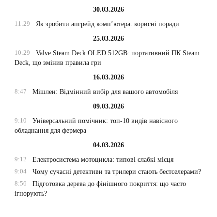
30.03.2026
11:29
Як зробити апгрейд комп’ютера: корисні поради
25.03.2026
10:29
Valve Steam Deck OLED 512GB: портативний ПК Steam
Deck, що змінив правила гри
16.03.2026
8:47
Мішлен: Відмінний вибір для вашого автомобіля
09.03.2026
9:10
Універсальний помічник: топ-10 видів навісного
обладнання для фермера
04.03.2026
9:12
Електросистема мотоцикла: типові слабкі місця
9:04
Чому сучасні детективи та трилери стають бестселерами?
8:56
Підготовка дерева до фінішного покриття: що часто
ігнорують?