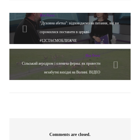
Hot News
"Духовна абетка": відповідаємо на питання, які ви
соромилися поставити в церкві.
#12СТАЄМОБЛИЖЧЕ
Hot News
Сільський аеродром і оленяча ферма: як провести
незабутні вихідні на Волині. ВІДЕО
Comments are closed.