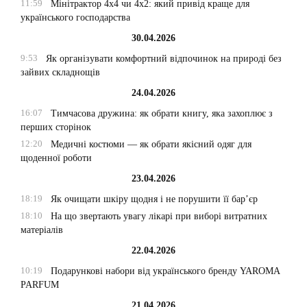
11:59
Мінітрактор 4х4 чи 4х2: який привід краще для
українського господарства
30.04.2026
9:53
Як організувати комфортний відпочинок на природі без
зайвих складнощів
24.04.2026
16:07
Тимчасова дружина: як обрати книгу, яка захоплює з
перших сторінок
12:20
Медичні костюми — як обрати якісний одяг для
щоденної роботи
23.04.2026
18:19
Як очищати шкіру щодня і не порушити її бар’єр
18:10
На що звертають увагу лікарі при виборі витратних
матеріалів
22.04.2026
10:19
Подарункові набори від українського бренду YAROMA
PARFUM
21.04.2026